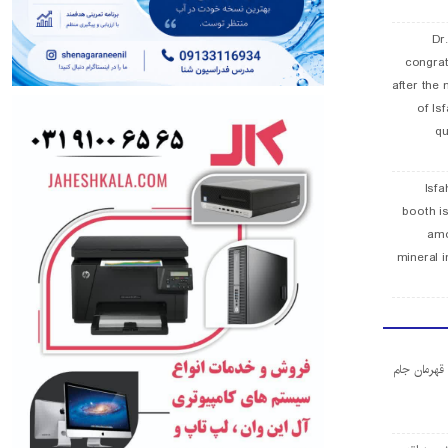
Dr
congra
after the 
of Is
qu
Isfa
booth is
amo
mineral i
ا قهرمان جام