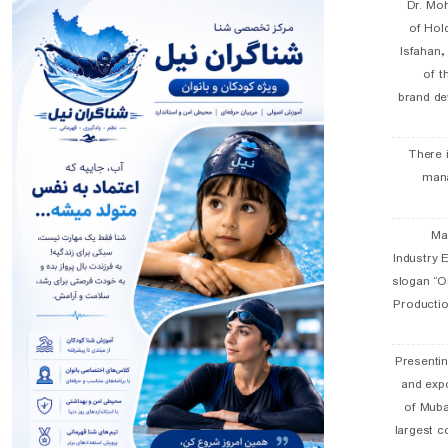
Dr. Mo
of Hol
Isfahan
of t
brand de
There 
man
19 
Industry E
slogan “Oi
Productio
Presentin
and exp
of Muba
largest c