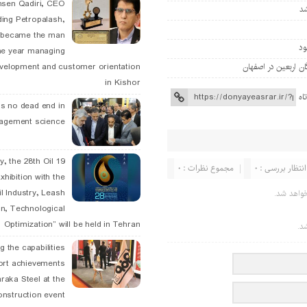
hsen Qadiri, CEO
ding Petropalash,
, became the man
he year managing
velopment and customer orientation
in Kishor
اه
is no dead end in
agement science
May, the 28th Oil
انتظار بررسی : 0
مجموع نظرات : 0
xhibition with the
l Industry, Leash
واهد شد.
n, Technological
Optimization” will be held in Tehran
د.
g the capabilities
ort achievements
raka Steel at the
onstruction event