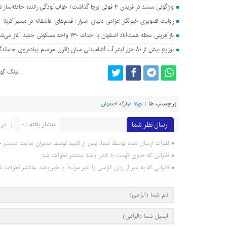
واژگونی سمند در فریدن ۴ فوتی برجا گذاشت/ خواب‌آلودگی راننده حادثه‌ساز شد
روایت تصویری خبرنگار اعزامی دنیای اسرار : قدم‌های عاشقانه در مسیر کربلا
بازآفرینی محله همت‌آباد اصفهان با احداث ۱۳۰ واحد مسکونی جدید آغاز می‌شود
توزیع بیش از ۸۰ هزار لیتر آب آشامیدنی میان زائران مراسم پیاده‌روی جاماندگان اربعین در اصفهان
لینک کوت
برچسب ها :
فولاد مبارکه اصفهان
ارسال نظر شما
انتشار یافته : 0
در 
نظرات ارسال شده توسط شما، پس از تایید توسط مدیران سایت منتشر خ
نظراتی که حاوی تهمت یا افترا باشد منتشر نخواهد شد.
نظراتی که به غیر از زبان فارسی یا غیر مرتبط با خبر باشد منتشر نخواهد ش