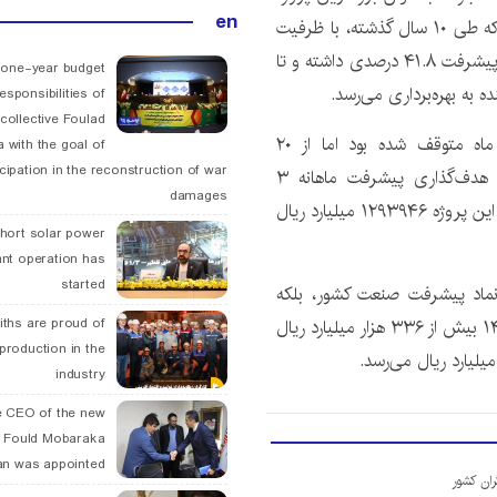
en
صنعتی در دست احداث کشور و مهمترین پروژه فولاد مبارکه طی ۱۰ سال گذشته، با ظرفیت
تولید سالانه ۴.۲ میلیون تن ورق گرم، تا پایان سال ۱۴۰۳ پیشرفت ۴۱.۸ درصدی داشته و تا
 one-year budget
esponsibilities of
collective Foulad
متأسفانه روند این پروژه به دلایل مختلفی تقریباً ۱۰ ماه متوقف شده بود اما از ۲۰
 with the goal of
icipation in the reconstruction of war
اردیبهشت‌ماه با رفع موانع حقوقی مجدداً فعال شده و هدف‌گذاری پیشرفت ماهانه ۳
damages
درصدی دارد. این در حالی است که پیش‌بینی درآمد سالانه این پروژه ۱۲۹۳۹۴۶ میلیارد ریال
hort solar power
ant operation has
started
ی مستقیم برای ۹۴۰ نفر، نه‌تنها نماد پیشرفت صنعت کشور، بلکه
نقطه‌ عطفی در اقتصاد ملی خواهد بود که تا پایان سال ۱۴۰۳ بیش از ۳۳۶ هزار میلیارد ریال
ths are proud of
 production in the
industry
 CEO of the new
 Fould Mobaraka
an was appointed
ران کشور