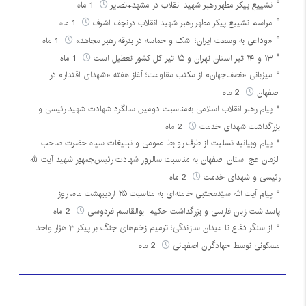
تشییع پیکر مطهر رهبر شهید انقلاب در مشهد+تصایر
1 ماه
مراسم تشییع پیکر مطهر رهبر شهید انقلاب درنجف اشرف
1 ماه
«وداعی به وسعت ایران؛ اشک و حماسه در بدرقه رهبر مجاهد»
1 ماه
۱۳ و ۱۴ تیر استان تهران و ۱۵ تیر کل کشور تعطیل است
1 ماه
میزبانی «نصف‌جهان» از مکتب مقاومت؛ آغاز هفته «شهدای اقتدار» در
اصفهان
2 ماه
پیام رهبر انقلاب اسلامی به‌مناسبت دومین سالگرد شهادت شهید رئیسی و
بزرگداشت شهدای خدمت
2 ماه
پیام وبیانیه تسلیت از طرف روابط عمومی و تبلیغات سپاه حضرت صاحب
الزمان عج استان اصفهان به مناسبت سالروز شهادت رئیس‌جمهور شهید آیت الله
رئیسی و شهدای خدمت
2 ماه
پیام آیت الله سیّدمجتبی خامنه‌ای به مناسبت ۲۵ اردیبهشت ماه، روز
پاسداشت زبان فارسی و بزرگداشت حکیم ابوالقاسم فردوسی
2 ماه
از سنگر دفاع تا میدان سازندگی؛ ترمیم زخم‌های جنگ بر پیکر ۳ هزار واحد
مسکونی توسط جهادگران اصفهانی
2 ماه