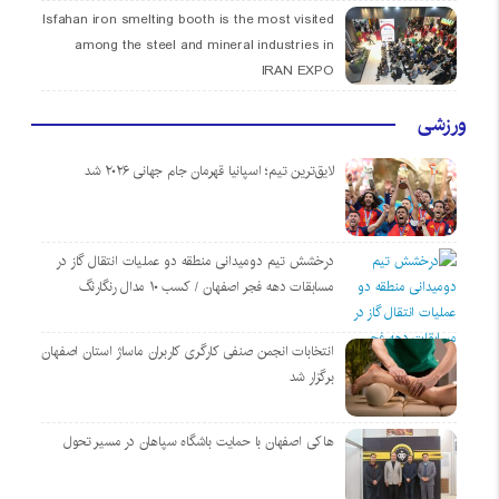
Isfahan iron smelting booth is the most visited
among the steel and mineral industries in
IRAN EXPO
ورزشی
لایق‌ترین تیم؛ اسپانیا قهرمان جام جهانی ۲۰۲۶ شد
درخشش تیم دومیدانی منطقه دو عملیات انتقال گاز در
مسابقات دهه فجر اصفهان / کسب ۱۰ مدال رنگارنگ
انتخابات انجمن صنفی کارگری کاربران ماساژ استان اصفهان
برگزار شد
هاکی اصفهان با حمایت باشگاه سپاهان در مسیر تحول