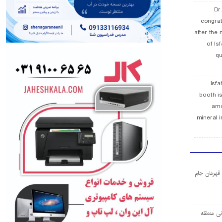
Dr
congra
after the 
of Is
qu
Isfa
booth is
amo
mineral i
ا قهرمان جام
ی منطقه