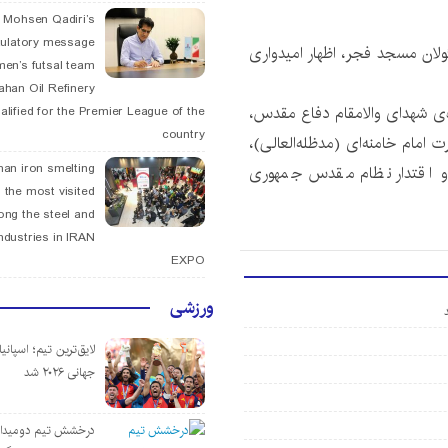
. Mohsen Qadiri’s
tulatory message
ئولان مسجد فجر، اظهار امیدواری
men’s futsal team
fahan Oil Refinery
ره‌ی شهدای والامقام دفاع مقدس،
alified for the Premier League of the
country
 امام خامنه‌ای (مدظله‌العالی)،
han iron smelting
 و اقتدار نظام مقدس جمهوری
 the most visited
ng the steel and
ndustries in IRAN
EXPO
ورزشی
لایق‌ترین تیم؛ اسپانی
جهانی ۲۰۲۶ شد
درخشش تیم دومیدان