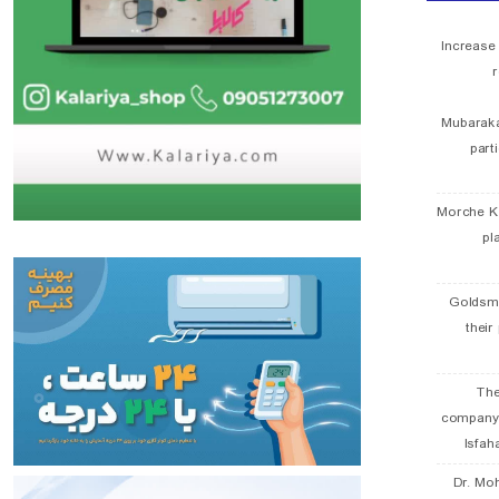
Increase
r
Mubaraka
part
Morche K
pl
Goldsmi
their
The
company
Isfah
Dr. Mo