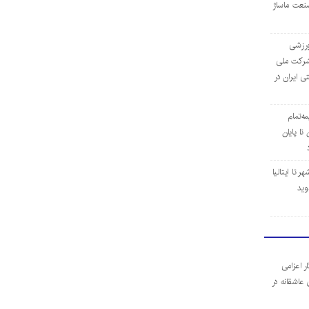
نعت ماساژ
‌ورزشی
ن شرکت ملی
ی ایران در
مه‌تمام
ا پایان
 تا ایتالیا
وید
ر اعزامی
 عاشقانه در