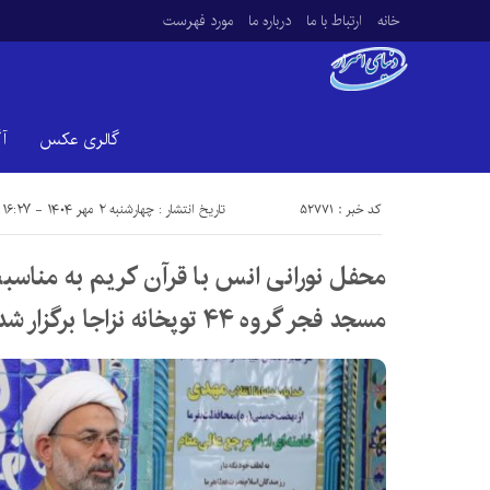
خانه
ارتباط با ما
درباره ما
مورد فهرست
گالری عکس
آ
کد خبر : 52771
تاریخ انتشار : چهارشنبه ۲ مهر ۱۴۰۴ - ۱۶:۲۷
محفل نورانی انس با قرآن کریم به مناس
مسجد فجر گروه ۴۴ توپخانه نزاجا برگزار شد