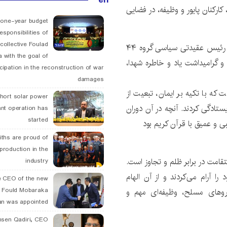
ارکنان پایور و وظیفه، در فضایی
 one-year budget
esponsibilities of
collective Foulad
در حاشیه این مراسم، حجت‌الاسلام حسنعلی محمدی، رئیس عقیدتی سیاسی گروه ۴۴
 with the goal of
 گرامیداشت یاد و خاطره شهدا،
icipation in the reconstruction of war
damages
که با تکیه بر ایمان، تبعیت از
hort solar power
ستادگی کردند. آنچه در آن دوران
ant operation has
started
ی و عمیق با قرآن کریم بود
ths are proud of
 production in the
قامت در برابر ظلم و تجاوز است.
industry
را آرام می‌کردند و از آن الهام
 CEO of the new
یروهای مسلح، وظیفه‌ای مهم و
 Fould Mobaraka
an was appointed
hsen Qadiri, CEO