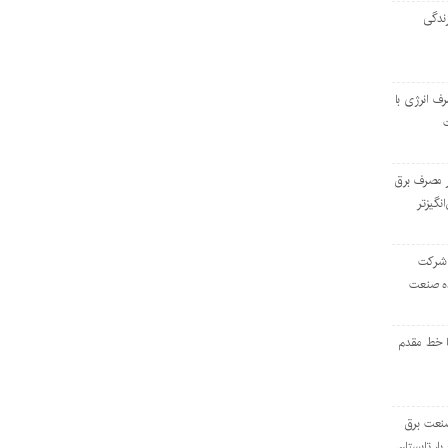
ندگی
رف انرژی با
ر مصرف برق
انگیزتر
 شرکت
ده صنعت
ا خط مقدم
 صنعت برق
بار تابستان