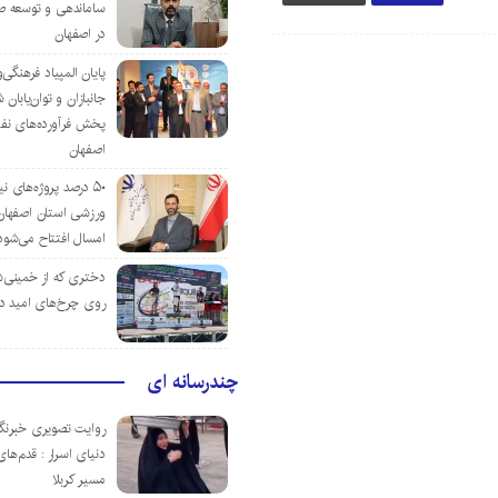
ساماندهی و توسعه ص
در اصفهان
پایان المپیاد فرهنگی
جانبازان و توان‌یابا
پخش فرآورده‌های نفت
اصفهان
۵۰ درصد پروژه‌های نی
ورزشی استان اصفهان ت
امسال افتتاح می‌شود
دختری که از خمینی‌شهر
روی چرخ‌های امید د
چندرسانه ای
روایت تصویری خبرنگا
دنیای اسرار : قدم‌های
مسیر کربلا