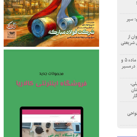
؛ سپر
ن از
ن شریعتی
هوشمندسازی فرآیندهای کمیسیون ماده ۵ و
 در مسیر
لی،
تان
نواحی