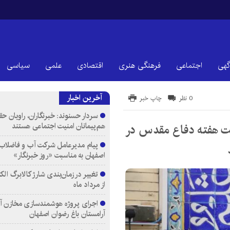
گهی
اجتماعی
فرهنگی هنری
اقتصادی
علمی
سیاسی
آخرین اخبار
0 نظر
چاپ خبر
سردار حسنوند: خبرنگاران، راویان ح
هم‌پیمانان امنیت اجتماعی هستند
بت هفته دفاع مقدس در
پیام مدیرعامل شرکت آب و فاضلاب 
اصفهان به مناسبت «روز خبرنگار»
تغییر در زمان‌بندی شارژ کالابرگ الک
از مرداد ماه
اجرای پروژه هوشمندسازی مخازن آ
آرامستان‌ باغ رضوان اصفهان