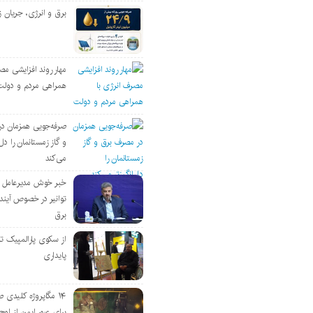
برق و انرژی، جریان ز
مهار روند افزایشی مص
همراهی مردم و دولت
صرفه‌جویی همزمان د
و گاز زمستانمان را دل‌
می‌کند
خبر خوش مدیرعامل
توانیر در خصوص آین
برق
از سکوی پارالمپیک ت
پایداری
۱۴ مگاپروژه‌ کلیدی
برای عبور ایمن از اوج 