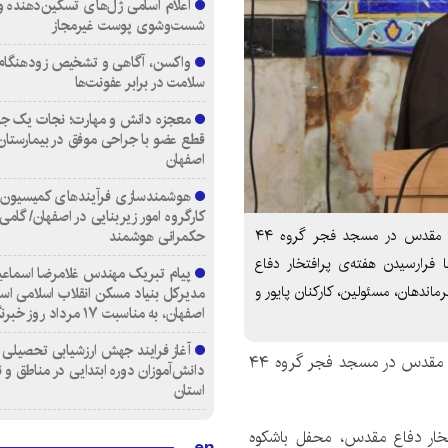
اعلام اسامی ژل‌های تسکین‌دهنده و
شست‌وشوی پوست غیرمجاز
واکسن، آگاهی و تشخیص زودهنگام
سلامت در برابر عفونت‌ها
معجزه دانش و مهارت؛ نجات یک جوا
قطع عضو با جراحی موفق در بیمارستا
اصفهان
کارگروه امور زیربنایی در اصفهان/ گامی
محفل نورانی انس با قرآن کریم به مناسبت هفته دفاع مقدس در مسجد فجر گروه ۴۴
حکمرانی هوشمند
ا فرارسیدن هفته‌ی پرافتخار دفاع
پیام تبریک مهندس غلامرضا اسماعی
ندهان، مسئولین، کارکنان پایور و
مدیرکل بنیاد مسکن انقلاب اسلامی اس
اصفهان، به مناسبت ۱۷ مرداد روز خبرنگار
آغاز فرایند جهش ارزشیابی تحصیلی
محفل نورانی انس با قرآن کریم به مناسبت هفته دفاع مقدس در مسجد فجر گروه ۴۴
دانش‌آموزان دوره ابتدایی در مناطق و 
استان
فتخار دفاع مقدس، محفل باشکوه
en