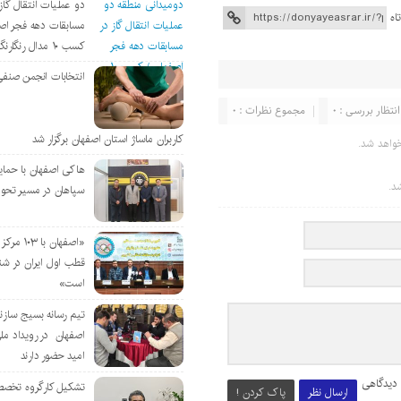
دو عملیات انتقال گاز 
اه
مسابقات دهه فجر اص
کسب ۱۰ مدال رنگارنگ
انتخابات انجمن صنفی
انتظار بررسی : 0
مجموع نظرات : 0
کاربران ماساژ استان اصفهان برگزار شد
واهد شد.
هاکی اصفهان با حمای
د.
سپاهان در مسیر تحو
«اصفهان با 
قطب اول ایران در شن
است»
تیم رسانه بسیج سازن
اصفهان در رویداد مل
امید حضور دارند
 دیدگاهی
تشکیل کارگروه تخصص
ارسال نظر
پاک کردن !