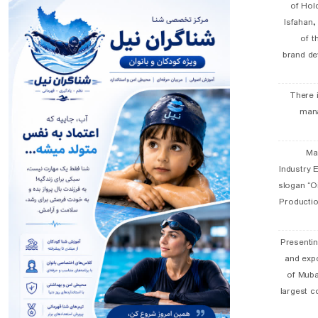
of Hol
Isfahan
of t
brand de
There 
man
19 
Industry E
slogan “Oi
Productio
Presentin
and exp
of Muba
largest c