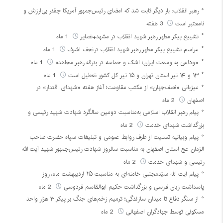
رهبر انقلاب: بار دیگر ثابت شد که امضای رئیس‌جمهور آمریکا چقدر بی‌ارزش و
نامعتبر است
3 هفته
تشییع پیکر مطهر رهبر شهید انقلاب در مشهد+تصایر
1 ماه
مراسم تشییع پیکر مطهر رهبر شهید انقلاب درنجف اشرف
1 ماه
«وداعی به وسعت ایران؛ اشک و حماسه در بدرقه رهبر مجاهد»
1 ماه
۱۳ و ۱۴ تیر استان تهران و ۱۵ تیر کل کشور تعطیل است
1 ماه
میزبانی «نصف‌جهان» از مکتب مقاومت؛ آغاز هفته «شهدای اقتدار» در
اصفهان
2 ماه
پیام رهبر انقلاب اسلامی به‌مناسبت دومین سالگرد شهادت شهید رئیسی و
بزرگداشت شهدای خدمت
2 ماه
پیام وبیانیه تسلیت از طرف روابط عمومی و تبلیغات سپاه حضرت صاحب
الزمان عج استان اصفهان به مناسبت سالروز شهادت رئیس‌جمهور شهید آیت الله
رئیسی و شهدای خدمت
2 ماه
پیام آیت الله سیّدمجتبی خامنه‌ای به مناسبت ۲۵ اردیبهشت ماه، روز
پاسداشت زبان فارسی و بزرگداشت حکیم ابوالقاسم فردوسی
2 ماه
از سنگر دفاع تا میدان سازندگی؛ ترمیم زخم‌های جنگ بر پیکر ۳ هزار واحد
مسکونی توسط جهادگران اصفهانی
2 ماه