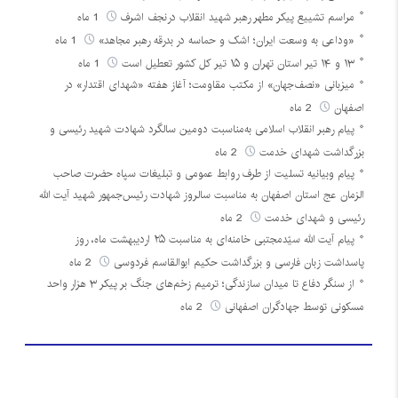
مراسم تشییع پیکر مطهر رهبر شهید انقلاب درنجف اشرف
1 ماه
«وداعی به وسعت ایران؛ اشک و حماسه در بدرقه رهبر مجاهد»
1 ماه
۱۳ و ۱۴ تیر استان تهران و ۱۵ تیر کل کشور تعطیل است
1 ماه
میزبانی «نصف‌جهان» از مکتب مقاومت؛ آغاز هفته «شهدای اقتدار» در
اصفهان
2 ماه
پیام رهبر انقلاب اسلامی به‌مناسبت دومین سالگرد شهادت شهید رئیسی و
بزرگداشت شهدای خدمت
2 ماه
پیام وبیانیه تسلیت از طرف روابط عمومی و تبلیغات سپاه حضرت صاحب
الزمان عج استان اصفهان به مناسبت سالروز شهادت رئیس‌جمهور شهید آیت الله
رئیسی و شهدای خدمت
2 ماه
پیام آیت الله سیّدمجتبی خامنه‌ای به مناسبت ۲۵ اردیبهشت ماه، روز
پاسداشت زبان فارسی و بزرگداشت حکیم ابوالقاسم فردوسی
2 ماه
از سنگر دفاع تا میدان سازندگی؛ ترمیم زخم‌های جنگ بر پیکر ۳ هزار واحد
مسکونی توسط جهادگران اصفهانی
2 ماه