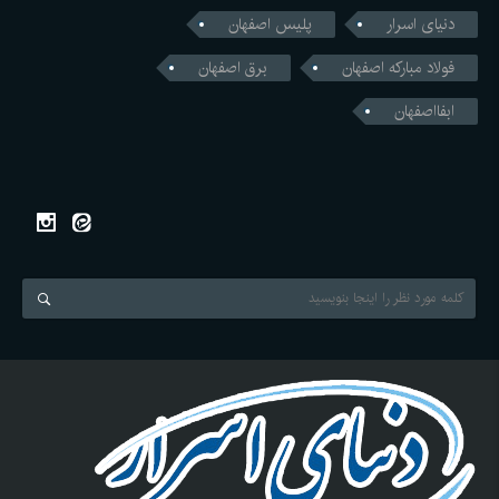
دنیای اسرار
پلیس اصفهان
فولاد مبارکه اصفهان
برق اصفهان
ابفااصفهان