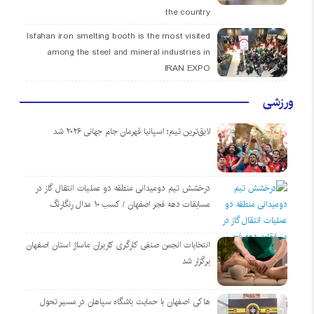
the country
Isfahan iron smelting booth is the most visited
among the steel and mineral industries in
IRAN EXPO
ورزشی
لایق‌ترین تیم؛ اسپانیا قهرمان جام جهانی ۲۰۲۶ شد
درخشش تیم دومیدانی منطقه دو عملیات انتقال گاز در
مسابقات دهه فجر اصفهان / کسب ۱۰ مدال رنگارنگ
انتخابات انجمن صنفی کارگری کاربران ماساژ استان اصفهان
برگزار شد
هاکی اصفهان با حمایت باشگاه سپاهان در مسیر تحول