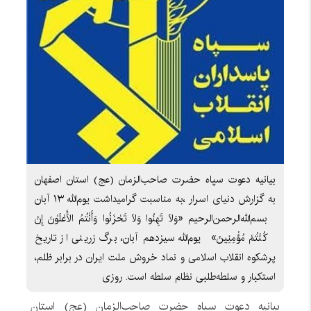
بیانیه دعوت سپاه حضرت صاحب‌الزمان (عج) استان اصفهان
به گزارش دنیای اسرار ،به مناسبت گرامیداشت یوم‌الله ۱۳ آبان
بسم‌الله‌الرحمن‌الرحیم «وَلَا تَهِنُوا وَلَا تَحْزَنُوا وَأَنْتُمُ الْأَعْلَوْنَ إِنْ
كُنْتُمْ مُؤْمِنِينَ» یوم‌الله سیزدهم آبان، برگ زرینی از تاریخ
پرشکوه انقلاب اسلامی و نماد خروش ملت ایران در برابر ظلم،
استکبار و سلطه‌طلبی نظام سلطه است. روزی
بیانیه دعوت سپاه حضرت صاحب‌الزمان (عج) استان