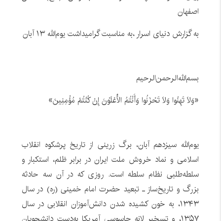
اصفهان
به گزارش دنیای اسرار ،به مناسبت گرامیداشت یوم‌الله ۱۳ آبان
بسم‌الله‌الرحمن‌الرحیم
«وَلَا تَهِنُوا وَلَا تَحْزَنُوا وَأَنْتُمُ الْأَعْلَوْنَ إِنْ كُنْتُمْ مُؤْمِنِينَ»
یوم‌الله سیزدهم آبان، برگ زرینی از تاریخ پرشکوه انقلاب
اسلامی و نماد خروش ملت ایران در برابر ظلم، استکبار و
سلطه‌طلبی نظام سلطه است. روزی که در آن سه حادثه
بزرگ و تاریخ‌ساز ـ تبعید حضرت امام خمینی (ره) در سال
۱۳۴۳، به خون کشیده شدن دانش‌آموزان انقلابی در سال
۱۳۵۷، و تسخیر لانه جاسوسی آمریکا به‌دست دانشجویان