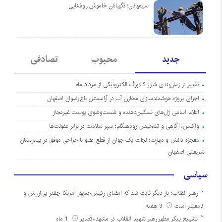
سیم‌بانان؛ نگهبانان خاموش روشنایی
جدید
محبوب
تصادفی
تغییر در زمان‌بندی شارژ کالابرگ الکترونیکی از مرداد ماه
اجرای پروژه هوشمندسازی مخازن آب در آرامستان‌ باغ رضوان اصفهان
اعلام اسامی ژل‌های تسکین‌دهنده و شست‌وشوی پوست غیرمجاز
واکسن، آگاهی و تشخیص زودهنگام؛ سپر سلامت در برابر عفونت‌ها
معجزه دانش و مهارت؛ نجات یک جوان از قطع عضو با جراحی موفق در بیمارستان
شریعتی اصفهان
سیاسی
رهبر انقلاب: بار دیگر ثابت شد که امضای رئیس‌جمهور آمریکا چقدر بی‌ارزش و
نامعتبر است
3 هفته
تشییع پیکر مطهر رهبر شهید انقلاب در مشهد+تصایر
1 ماه