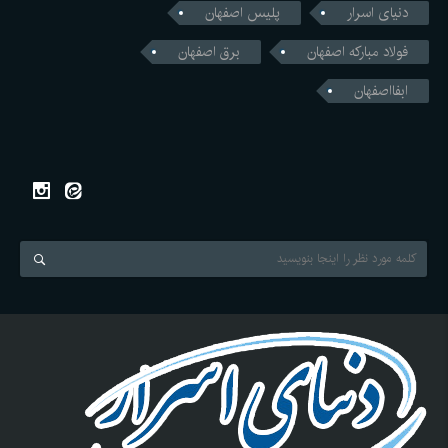
دنیای اسرار
پلیس اصفهان
فولاد مبارکه اصفهان
برق اصفهان
ابفااصفهان