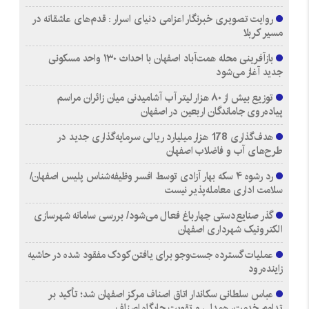
روایت تصویری خبرنگار اعزامی دنیای اسرار : قدم‌های عاشقانه در
مسیر کربلا
بازآفرینی محله همت‌آباد اصفهان با احداث ۱۳۰ واحد مسکونی
جدید آغاز می‌شود
توزیع بیش از ۸۰ هزار لیتر آب آشامیدنی میان زائران مراسم
پیاده‌روی جاماندگان اربعین در اصفهان
هدف‌گذاری 178 هزار میلیارد ریالی سرمایه‌گذاری جدید در
طرح‌های آب و فاضلاب اصفهان
رد رشوه ۴ سکه بهار آزادی توسط افسر وظیفه‌شناس پلیس اصفهان/
سلامت اداری معامله‌پذیر نیست
گذر صنایع‌دستی چهارباغ فعال می‌شود/ بررسی سامانه شهرسازی
الکترونیک شهرداری اصفهان
عملیات گسترده جست‌وجو برای یافتن کودک مفقود شده در حاشیه
زاینده‌رود
عباس سلطانی سکاندار اتاق اصناف مرکز اصفهان شد؛ تأکید بر
تداوم خدمت، همدلی و تقویت جایگاه اصناف