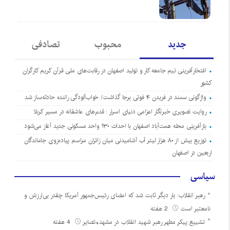
جدید
محبوب
تصادفی
افتخارآفرینی تیم جامعه کار و تولید اصفهان در رقابت‌های ملی قرآن کریم کارگران
کشور
واژگونی سمند در فریدن ۴ فوتی برجا گذاشت/ خواب‌آلودگی راننده حادثه‌ساز شد
روایت تصویری خبرنگار اعزامی دنیای اسرار : قدم‌های عاشقانه در مسیر کربلا
بازآفرینی محله همت‌آباد اصفهان با احداث ۱۳۰ واحد مسکونی جدید آغاز می‌شود
توزیع بیش از ۸۰ هزار لیتر آب آشامیدنی میان زائران مراسم پیاده‌روی جاماندگان
اربعین در اصفهان
سیاسی
رهبر انقلاب: بار دیگر ثابت شد که امضای رئیس‌جمهور آمریکا چقدر بی‌ارزش و
نامعتبر است
2 هفته
تشییع پیکر مطهر رهبر شهید انقلاب در مشهد+تصایر
4 هفته