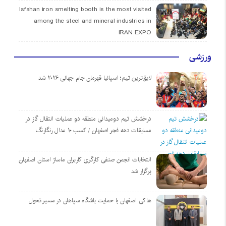
Isfahan iron smelting booth is the most visited
among the steel and mineral industries in
IRAN EXPO
ورزشی
لایق‌ترین تیم؛ اسپانیا قهرمان جام جهانی ۲۰۲۶ شد
درخشش تیم دومیدانی منطقه دو عملیات انتقال گاز در
مسابقات دهه فجر اصفهان / کسب ۱۰ مدال رنگارنگ
انتخابات انجمن صنفی کارگری کاربران ماساژ استان اصفهان
برگزار شد
هاکی اصفهان با حمایت باشگاه سپاهان در مسیر تحول