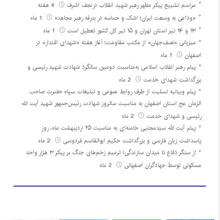
مراسم تشییع پیکر مطهر رهبر شهید انقلاب درنجف اشرف
4 هفته
«وداعی به وسعت ایران؛ اشک و حماسه در بدرقه رهبر مجاهد»
1 ماه
۱۳ و ۱۴ تیر استان تهران و ۱۵ تیر کل کشور تعطیل است
1 ماه
میزبانی «نصف‌جهان» از مکتب مقاومت؛ آغاز هفته «شهدای اقتدار» در
اصفهان
1 ماه
پیام رهبر انقلاب اسلامی به‌مناسبت دومین سالگرد شهادت شهید رئیسی و
بزرگداشت شهدای خدمت
2 ماه
پیام وبیانیه تسلیت از طرف روابط عمومی و تبلیغات سپاه حضرت صاحب
الزمان عج استان اصفهان به مناسبت سالروز شهادت رئیس‌جمهور شهید آیت الله
رئیسی و شهدای خدمت
2 ماه
پیام آیت الله سیّدمجتبی خامنه‌ای به مناسبت ۲۵ اردیبهشت ماه، روز
پاسداشت زبان فارسی و بزرگداشت حکیم ابوالقاسم فردوسی
2 ماه
از سنگر دفاع تا میدان سازندگی؛ ترمیم زخم‌های جنگ بر پیکر ۳ هزار واحد
مسکونی توسط جهادگران اصفهانی
2 ماه