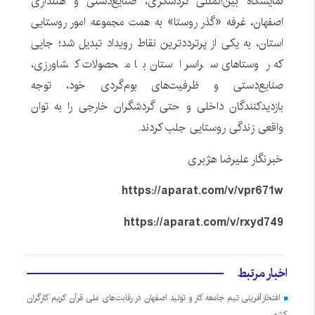
نمایشگاه بین‌المللی گردشگری، صنایع‌دستی و هتلداری
اصفهان، غرفه «گذر روستا» به همت مجموعه امور روستایی
استان، به یکی از پرترددترین نقاط رویداد تبدیل شد؛ جایی
که روستاهای سراسر استان با محصولات کشاورزی،
صنایع‌دستی و ظرفیت‌های بوم‌گردی خود، توجه
بازدیدکنندگان داخلی و حتی گردشگران خارجی را به توان
واقعی زندگی روستایی جلب کردند.
خبرنگار علیرضا هژبری
https://aparat.com/v/vpr671w
https://aparat.com/v/rxyd749
اخبار مرتبط
افتخارآفرینی تیم جامعه کار و تولید اصفهان در رقابت‌های ملی قرآن کریم کارگران
کشور