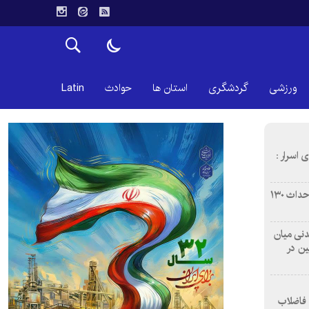
ورزشی
گردشگری
استان ها
حوادث
Latin
 اسرار :
بازآفرینی محله همت‌آباد اصفهان با احداث ۱۳۰
 آشامیدنی میان
ین در
 فاضلاب