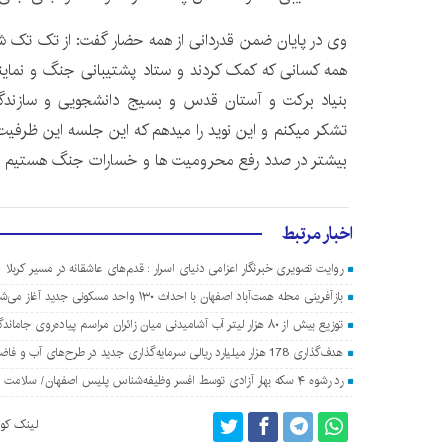
وی در پایان ضمن قدردانی از همه حضار گفت: از تک تک شما ع
همه کسانی که کمک کردند و ستاد پشتیبانی جنگ و نمای
بنیاد برکت و آستان قدس و بسیج دانشجویی و سازندگ
تشکر میکنم و این نوید را میدهم که این جلسه این ظرفیت ر
بیشتر در صدد رفع محرومیت ها و خسارات جنگ هستیم و 
اخبار مرتبط
روایت تصویری خبرنگار اعزامی دنیای اسرار : قدم‌های عاشقانه در مسیر کربلا
بازآفرینی محله همت‌آباد اصفهان با احداث ۱۳۰ واحد مسکونی جدید آغاز می‌شود
توزیع بیش از ۸۰ هزار لیتر آب آشامیدنی میان زائران مراسم پیاده‌روی جاماندگان اربعین در اصفهان
هدف‌گذاری 178 هزار میلیارد ریالی سرمایه‌گذاری جدید در طرح‌های آب و فاضلاب اصفهان
رد رشوه ۴ سکه بهار آزادی توسط افسر وظیفه‌شناس پلیس اصفهان/ سلامت اداری معامله‌پذیر نیست
لینک کوت