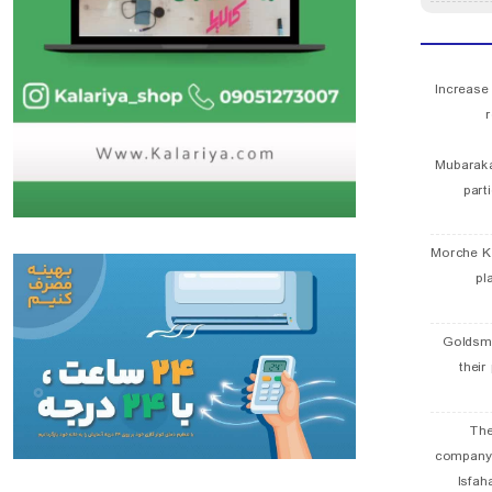
Increase
r
Mubaraka
part
Morche K
pl
Goldsmi
their
The
company
Isfah