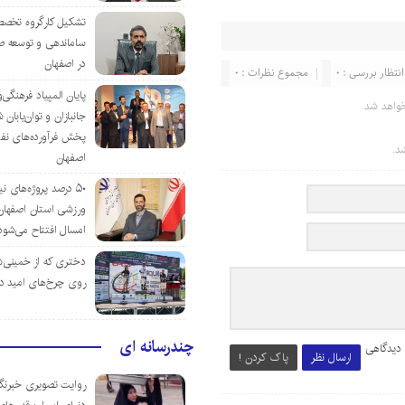
تشکیل کارگروه تخصص
ساماندهی و توسعه ص
در اصفهان
انتظار بررسی : 0
مجموع نظرات : 0
پایان المپیاد فرهنگی
واهد شد.
جانبازان و توان‌یابا
پخش فرآورده‌های نفت
د.
اصفهان
۵۰ درصد پروژه‌های نی
ورزشی استان اصفهان ت
امسال افتتاح می‌شود
دختری که از خمینی‌شهر
روی چرخ‌های امید د
چندرسانه ای
 دیدگاهی
ارسال نظر
پاک کردن !
روایت تصویری خبرنگا