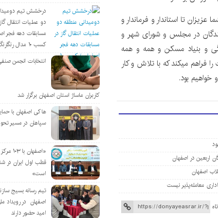
درخشش تیم دومیدان
زیزان تا استاندار و فرماندار و
دو عملیات انتقال گاز 
ندگان در مجلس و شورای شهر و
مسابقات دهه فجر اص
کسب ۱۰ مدال رنگارنگ
ی و بنیاد مسکن و همه و همه
انتخابات انجمن صنفی
ا فراهم میکند که با تلاش و کار
خواهیم بود.
کاربران ماساژ استان اصفهان برگزار شد
هاکی اصفهان با حمای
سپاهان در مسیر تحو
«اصفهان با 
قطب اول ایران در شن
است»
تیم رسانه بسیج سازن
اصفهان در رویداد مل
اه
امید حضور دارند