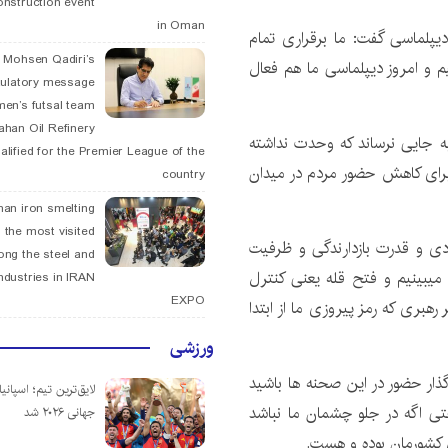
onstruction event
in Oman
دیپلماسی گفت: ما برقراری تمام
. Mohsen Qadiri’s
م و امروز دیپلماسی ما هم فعال
tulatory message
men’s futsal team
fahan Oil Refinery
ه جایی نرساند که وحدت نداشته
alified for the Premier League of the
 برای کاهش حضور مردم در میدان
country
han iron smelting
 the most visited
دی و قدرت بازدارندگی و ظرفیت
ng the steel and
ا میبینیم و فتح قله یعنی کنترل
ndustries in IRAN
EXPO
هبری که رمز پیروزی ما از ابتدا
ورزشی
ذار حضور در این صحنه ها باشید
لایق‌ترین تیم؛ اسپانی
تی اگه در جلو چشمان ما نباشد
جهانی ۲۰۲۶ شد
کشورمان بوده و هست.