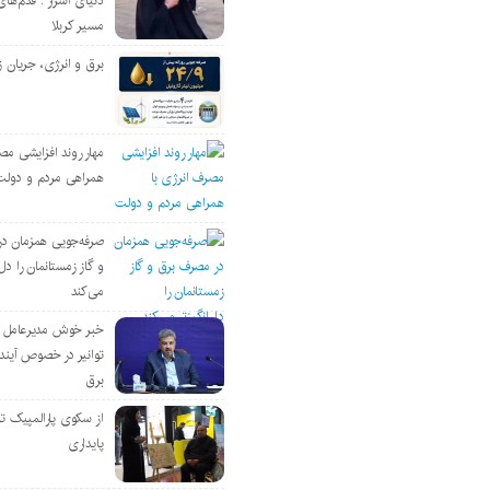
دنیای اسرار : قدم‌های
مسیر کربلا
برق و انرژی، جریان ز
مهار روند افزایشی مص
همراهی مردم و دولت
صرفه‌جویی همزمان د
و گاز زمستانمان را دل‌
می‌کند
خبر خوش مدیرعامل
توانیر در خصوص آین
برق
از سکوی پارالمپیک ت
پایداری