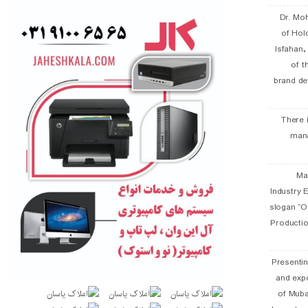
Dr. Mo
of Hol
Isfahan
of t
brand de
There 
man
19 
Industry E
slogan “Oi
Productio
Presentin
and exp
of Muba