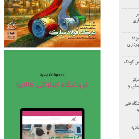
سر
اری
ود/
هرداری
تن کودک
رکز
دلی و
گاه فنی
و
ادیه