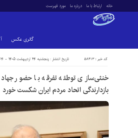
خانه
ارتباط با ما
درباره ما
مورد فهرست
گالری عکس
آ
کد خبر : 58413
تاریخ انتشار : پنجشنبه ۲۴ اردیبهشت ۱۴۰۵ - ۲۰:۴۴
خنثی‌سازی توطئه تفرقه با حضور جها
بازدارندگی اتحاد مردم ایران شکست خورد