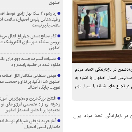
اصفهان
رد رشوه ۴ سکه بهار آزادی توسط اف
وظیفه‌شناس پلیس اصفهان/ سلامت اد
معامله‌پذیر نیست
گذر صنایع‌دستی چهارباغ فعال می‌ش
بررسی سامانه شهرسازی الکترونیک ش
اصفهان
عملیات گسترده جست‌وجو برای یاف
مفقود شده در حاشیه زاینده‌رود
/دشمن در بازدارندگی اتحاد مردم
عباس سلطانی سکاندار اتاق اصناف م
الزمان استان اصفهان با اشاره به
اصفهان شد؛ تأکید بر تداوم خدمت، هم
در تجمع های شبانه را بسیار مهم
تقویت جایگاه اصناف
افتتاح بزرگ‌ترین و مجهزترین آموزش
وحرفه ای آزاد تخصصی انرژی‌های نو 
تجدیدپذیر با حضور استاندار اصفهان
ر بازدارندگی اتحاد مردم ایران
آغاز خرید توافقی شیرخام توسط اتح
دامداران استان اصفهان