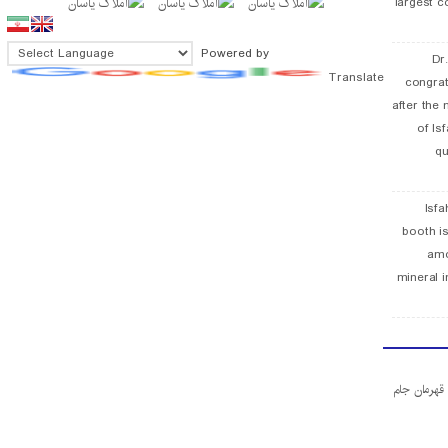
largest c
Powered by
Dr
Translate
congra
after the 
of Is
qu
Isfa
booth is
amo
mineral i
ا قهرمان جام