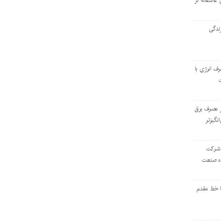
 عاشقانه در
ندگی
رف انرژی با
ر مصرف برق
انگیزتر
 شرکت
ده صنعت
ا خط مقدم