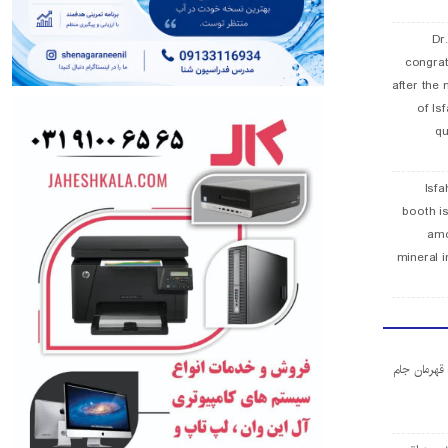
Dr
congra
after the 
of Is
qu
Isfa
booth is
amo
mineral i
ا قهرمان جام