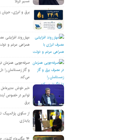
مسیر کربلا
برق و انرژی، جریان ز
مهار روند افزایشی مص
همراهی مردم و دولت
صرفه‌جویی همزمان د
و گاز زمستانمان را دل‌
می‌کند
خبر خوش مدیرعامل
توانیر در خصوص آین
برق
از سکوی پارالمپیک ت
پایداری
۱۴ مگاپروژه‌ کلیدی