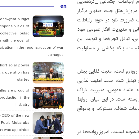
 ارتباطات اجتماعی _گردهمایی
en
مروز در هتل جنت اصفهان برگزار
ک ضرورت تازه در حوزه ارتباطات
 one-year budget
esponsibilities of
نی و مدیریت افکار عمومی مورد
collective Foulad
ی، تبادل تجربه‌ها و تقویت این
 with the goal of
ی نیست، بلکه بخشی از مسئولیت
icipation in the reconstruction of war
damages
hort solar power
روبه‌رو است، امنیت غذایی بیش
ant operation has
لی تبدیل شده است. امنیت غذایی
started
به اعتماد عمومی، مدیریت ادراک
ths are proud of
 production in the
وابسته است. در این میان، روابط
industry
اطات شفاف، مسئولانه و به‌موقع
 CEO of the new
 Fould Mobaraka
an was appointed
سویه نیست. امروز روایت‌ها در