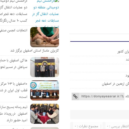
درخشش تیم دومیدان
دو عملیات انتقال گاز 
مسابقات دهه فجر اص
کسب ۱۰ مدال رنگارنگ
انتخابات انجمن صنفی
کاربران ماساژ استان اصفهان برگزار شد
ران کشور
هاکی اصفهان با حمای
سپاهان در مسیر تحو
«اصفهان با 
قطب اول ایران در شن
اه
است»
تیم رسانه بسیج سازن
اصفهان در رویداد مل
امید حضور دارند
انتظار بررسی : 0
مجموع نظرات : 0