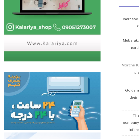
Increase
r
Mubaraka
part
Morche K
pl
Goldsmi
their
The
company
Isfah