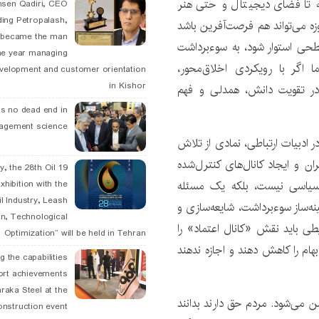
 تا فضای دیجیتال و حتی هنر
hsen Qadiri, CEO
ding Petropalash,
زه می‌تواند هم فرصت‌آفرین باشد
, became the man
طحی استوار شود، به سوءبرداشت
he year managing
 اگر با رویکردی اخلاق‌محور،
velopment and customer orientation
in Kishor
در تقویت دانش، همدلی و فهم
is no dead end in
agement science
 ادبیات ارتباطی، نمادی از تلاش
 و ایجاد کانال‌های کنترل‌شده
May, the 28th Oil
سیاسی نیست، بلکه یک مسئله
xhibition with the
l Industry, Leash
نه‌ساز سوءبرداشت، شایعه‌سازی و
n, Technological
طی باید نقش «کانال اعتماد» را
Optimization” will be held in Tehran
ابهام را کاهش دهند و اجازه ندهند
g the capabilities
ort achievements
raka Steel at the
ن می‌شود. مردم حق دارند بدانند
onstruction event