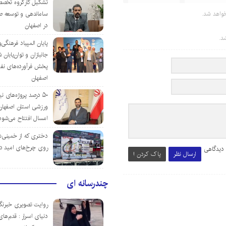
تشکیل کارگروه تخصص
واهد شد.
ساماندهی و توسعه ص
در اصفهان
د.
پایان المپیاد فرهنگی
جانبازان و توان‌یابا
پخش فرآورده‌های نفت
اصفهان
۵۰ درصد پروژه‌های نی
ورزشی استان اصفهان ت
امسال افتتاح می‌شود
دختری که از خمینی‌شهر
روی چرخ‌های امید د
 دیدگاهی
ارسال نظر
پاک کردن !
چندرسانه ای
روایت تصویری خبرنگا
دنیای اسرار : قدم‌های