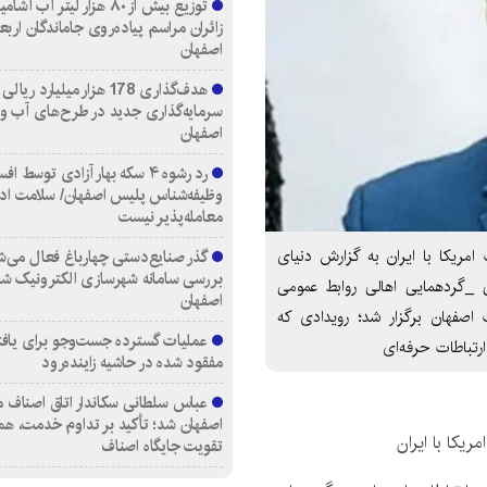
توزیع بیش از ۸۰ هزار لیتر آب
زائران مراسم پیاده‌روی جاماندگان اربع
اصفهان
هدف‌گذاری 178 هزار میلیارد ریالی
سرمایه‌گذاری جدید در طرح‌های آب و
اصفهان
رد رشوه ۴ سکه بهار آزادی توسط اف
وظیفه‌شناس پلیس اصفهان/ سلامت اد
معامله‌پذیر نیست
ریکا با ایران به گزارش دنیای
گذر صنایع‌دستی چهارباغ فعال می‌ش
بررسی سامانه شهرسازی الکترونیک ش
 _گردهمایی اهالی روابط عمومی
اصفهان
اصفهان برگزار شد؛ رویدادی که
عملیات گسترده جست‌وجو برای یاف
رتباطات حرفه‌ای
مفقود شده در حاشیه زاینده‌رود
عباس سلطانی سکاندار اتاق اصناف م
اصفهان شد؛ تأکید بر تداوم خدمت، هم
یکا با ایران
تقویت جایگاه اصناف