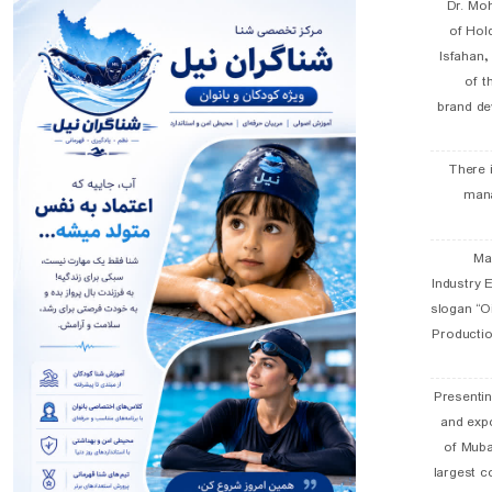
Dr. Mo
of Hol
Isfahan
of t
brand de
There 
man
19 
Industry E
slogan “Oi
Productio
Presentin
and exp
of Muba
largest c