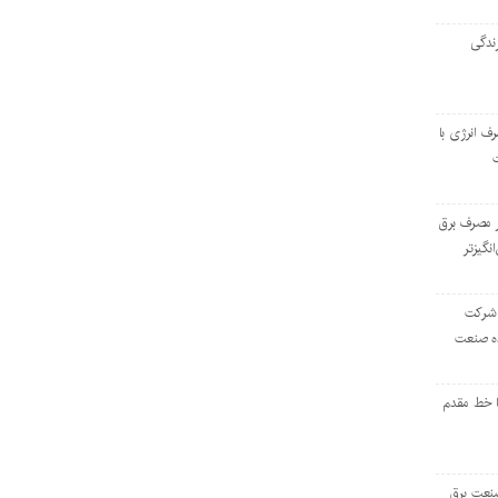
ندگی
رف انرژی با
ر مصرف برق
انگیزتر
 شرکت
ده صنعت
ا خط مقدم
 صنعت برق