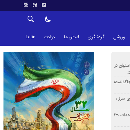
ورزشی
گردشگری
استان ها
حوادث
Latin
اصفهان در
ر
دن ۴ فوتی برجا گذاشت/
 اسرار :
بازآفرینی محله همت‌آباد اصفهان با احداث ۱۳۰