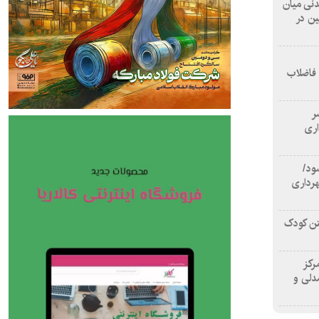
 آشامیدنی میان
ین در
 فاضلاب
سر
اری
ود/
هرداری
تن کودک
رکز
دلی و