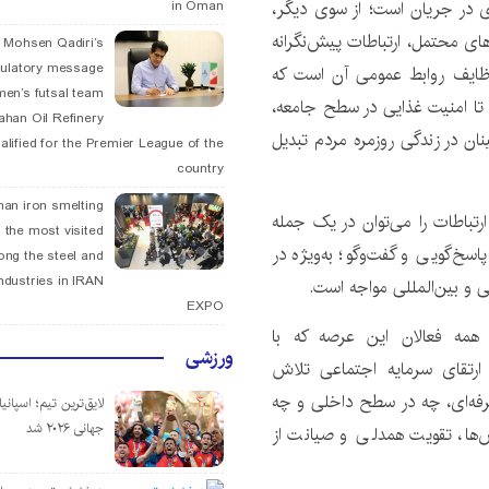
‌ای در جریان است؛ از سوی دیگر،
in Oman
‌های محتمل، ارتباطات پیش‌نگرانه
. Mohsen Qadiri’s
tulatory message
 وظایف روابط عمومی آن است که
men’s futsal team
تا امنیت غذایی در سطح جامعه،
fahan Oil Refinery
ان در زندگی روزمره مردم تبدیل
alified for the Premier League of the
country
han iron smelting
رتباطات را می‌توان در یک جمله
 the most visited
خ‌گویی و گفت‌وگو؛ به‌ویژه در
ng the steel and
ndustries in IRAN
ی و بین‌المللی مواجه است.
EXPO
همه فعالان این عرصه که با
ورزشی
ارتقای سرمایه اجتماعی تلاش
حرفه‌ای، چه در سطح داخلی و چه
لایق‌ترین تیم؛ اسپانی
جهانی ۲۰۲۶ شد
ها، تقویت همدلی و صیانت از