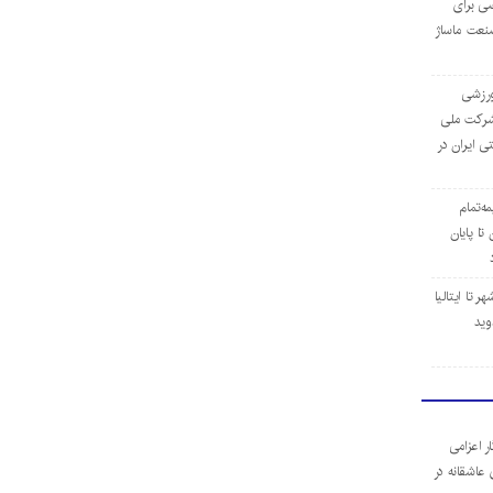
ی برای
نعت ماساژ
‌ورزشی
ن شرکت ملی
ی ایران در
مه‌تمام
ا پایان
 تا ایتالیا
وید
ر اعزامی
 عاشقانه در