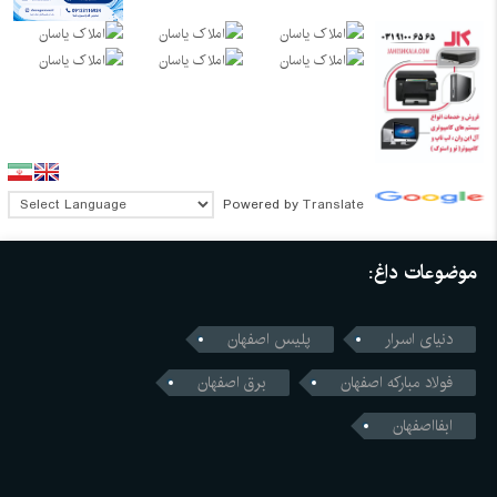
Powered by
Translate
موضوعات داغ:
دنیای اسرار
پلیس اصفهان
فولاد مبارکه اصفهان
برق اصفهان
ابفااصفهان