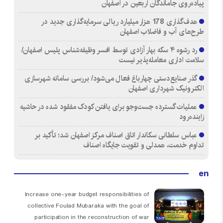
پیاده‌روی جاماندگان اربعین در اصفهان
هدف‌گذاری 178 هزار میلیارد ریالی سرمایه‌گذاری جدید در
طرح‌های آب و فاضلاب اصفهان
رد رشوه ۴ سکه بهار آزادی توسط افسر وظیفه‌شناس پلیس اصفهان/
سلامت اداری معامله‌پذیر نیست
گذر صنایع‌دستی چهارباغ فعال می‌شود/ بررسی سامانه شهرسازی
الکترونیک شهرداری اصفهان
عملیات گسترده جست‌وجو برای یافتن کودک مفقود شده در حاشیه
زاینده‌رود
عباس سلطانی سکاندار اتاق اصناف مرکز اصفهان شد؛ تأکید بر
تداوم خدمت، همدلی و تقویت جایگاه اصناف
en
Increase one-year budget responsibilities of
collective Foulad Mubaraka with the goal of
participation in the reconstruction of war