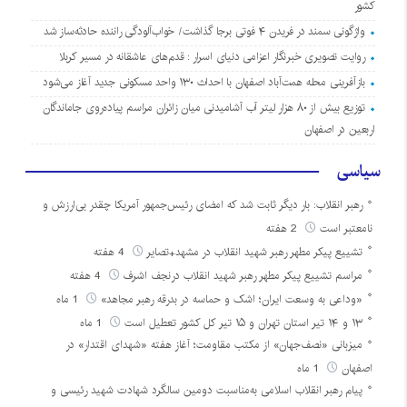
کشور
واژگونی سمند در فریدن ۴ فوتی برجا گذاشت/ خواب‌آلودگی راننده حادثه‌ساز شد
روایت تصویری خبرنگار اعزامی دنیای اسرار : قدم‌های عاشقانه در مسیر کربلا
بازآفرینی محله همت‌آباد اصفهان با احداث ۱۳۰ واحد مسکونی جدید آغاز می‌شود
توزیع بیش از ۸۰ هزار لیتر آب آشامیدنی میان زائران مراسم پیاده‌روی جاماندگان
اربعین در اصفهان
سیاسی
رهبر انقلاب: بار دیگر ثابت شد که امضای رئیس‌جمهور آمریکا چقدر بی‌ارزش و
نامعتبر است
2 هفته
تشییع پیکر مطهر رهبر شهید انقلاب در مشهد+تصایر
4 هفته
مراسم تشییع پیکر مطهر رهبر شهید انقلاب درنجف اشرف
4 هفته
«وداعی به وسعت ایران؛ اشک و حماسه در بدرقه رهبر مجاهد»
1 ماه
۱۳ و ۱۴ تیر استان تهران و ۱۵ تیر کل کشور تعطیل است
1 ماه
میزبانی «نصف‌جهان» از مکتب مقاومت؛ آغاز هفته «شهدای اقتدار» در
اصفهان
1 ماه
پیام رهبر انقلاب اسلامی به‌مناسبت دومین سالگرد شهادت شهید رئیسی و