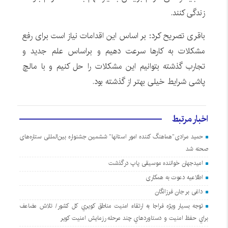
زندگی کنند.
باقری تصریح کرد: بر اساس این اقدامات نیاز است برای رفع
مشکلات به کارها سرعت دهیم و براساس علم جدید و
تجارب گذشته بتوانیم این مشکلات را حل کنیم و با مالچ
پاشی شرایط خیلی بهتر از گذشته بود.
اخبار مرتبط
حمید مرادی”هماهنگ کننده امور استانها” ششمین جشنواره بین‌المللی ستاره‌های
صحنه شد
امیدجهان خواننده موسیقی پاپ درگذشت
اطلاعیه دعوت به همکاری
داغی بر جان فرزانگان
توجه بسيار ويژه فراجا به ارتقاء امنيت مناطق کويري کل کشور/ تلاش مضاعف
براي حفظ امنيت و دستاوردهاي چند مرحله رزمايش امنيت کوير