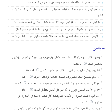
عملیات اجرایی نیروگاه خورشیدی مورچه خورت شروع شده است
افتخارآفرینی تیم جامعه کار و تولید اصفهان در رقابت‌های ملی قرآن کریم کارگران
کشور
واژگونی سمند در فریدن ۴ فوتی برجا گذاشت/ خواب‌آلودگی راننده حادثه‌ساز شد
روایت تصویری خبرنگار اعزامی دنیای اسرار : قدم‌های عاشقانه در مسیر کربلا
بازآفرینی محله همت‌آباد اصفهان با احداث ۱۳۰ واحد مسکونی جدید آغاز می‌شود
سیاسی
رهبر انقلاب: بار دیگر ثابت شد که امضای رئیس‌جمهور آمریکا چقدر بی‌ارزش و
نامعتبر است
2 هفته
تشییع پیکر مطهر رهبر شهید انقلاب در مشهد+تصایر
4 هفته
مراسم تشییع پیکر مطهر رهبر شهید انقلاب درنجف اشرف
1 ماه
«وداعی به وسعت ایران؛ اشک و حماسه در بدرقه رهبر مجاهد»
1 ماه
۱۳ و ۱۴ تیر استان تهران و ۱۵ تیر کل کشور تعطیل است
1 ماه
میزبانی «نصف‌جهان» از مکتب مقاومت؛ آغاز هفته «شهدای اقتدار» در
اصفهان
1 ماه
پیام رهبر انقلاب اسلامی به‌مناسبت دومین سالگرد شهادت شهید رئیسی و