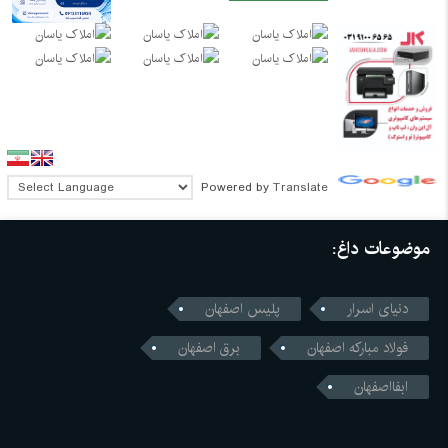
Powered by
Translate
موضوعات داغ:
دنیای اسرار
پلیس اصفهان
فولاد مبارکه اصفهان
برق اصفهان
ابفااصفهان