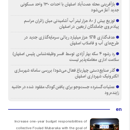
بازآفرینی محله همت‌آباد اصفهان با احداث ۱۳۰ واحد مسکونی
جدید آغاز می‌شود
توزیع بیش از ۸۰ هزار لیتر آب آشامیدنی میان زائران مراسم
پیاده‌روی جاماندگان اربعین در اصفهان
هدف‌گذاری 178 هزار میلیارد ریالی سرمایه‌گذاری جدید در
طرح‌های آب و فاضلاب اصفهان
رد رشوه ۴ سکه بهار آزادی توسط افسر وظیفه‌شناس پلیس اصفهان/
سلامت اداری معامله‌پذیر نیست
گذر صنایع‌دستی چهارباغ فعال می‌شود/ بررسی سامانه شهرسازی
الکترونیک شهرداری اصفهان
عملیات گسترده جست‌وجو برای یافتن کودک مفقود شده در حاشیه
زاینده‌رود
en
Increase one-year budget responsibilities of
collective Foulad Mubaraka with the goal of