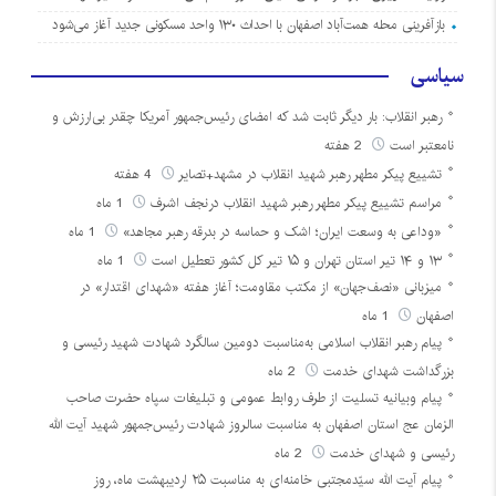
بازآفرینی محله همت‌آباد اصفهان با احداث ۱۳۰ واحد مسکونی جدید آغاز می‌شود
سیاسی
رهبر انقلاب: بار دیگر ثابت شد که امضای رئیس‌جمهور آمریکا چقدر بی‌ارزش و
نامعتبر است
2 هفته
تشییع پیکر مطهر رهبر شهید انقلاب در مشهد+تصایر
4 هفته
مراسم تشییع پیکر مطهر رهبر شهید انقلاب درنجف اشرف
1 ماه
«وداعی به وسعت ایران؛ اشک و حماسه در بدرقه رهبر مجاهد»
1 ماه
۱۳ و ۱۴ تیر استان تهران و ۱۵ تیر کل کشور تعطیل است
1 ماه
میزبانی «نصف‌جهان» از مکتب مقاومت؛ آغاز هفته «شهدای اقتدار» در
اصفهان
1 ماه
پیام رهبر انقلاب اسلامی به‌مناسبت دومین سالگرد شهادت شهید رئیسی و
بزرگداشت شهدای خدمت
2 ماه
پیام وبیانیه تسلیت از طرف روابط عمومی و تبلیغات سپاه حضرت صاحب
الزمان عج استان اصفهان به مناسبت سالروز شهادت رئیس‌جمهور شهید آیت الله
رئیسی و شهدای خدمت
2 ماه
پیام آیت الله سیّدمجتبی خامنه‌ای به مناسبت ۲۵ اردیبهشت ماه، روز