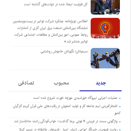
کل ظرفیت ایجاد شده در دولت‌های گذشته است
انعکاس (ویژه‌نامه عملکرد شرکت توانیر در بیست‌وپنجمین
نمایشگاه بین‌المللی صنعت برق ایران کاری از انتشارات
روابط عمومی، امور بین‌الملل و مطالعات اجتماعی شرکت
توانیر منتشر شد*
سیم‌بانان؛ نگهبانان خاموش روشنایی
جدید
محبوب
تصادفی
عملیات اجرایی نیروگاه خورشیدی مورچه خورت شروع شده است
افتخارآفرینی تیم جامعه کار و تولید اصفهان در رقابت‌های ملی قرآن کریم کارگران
کشور
واژگونی سمند در فریدن ۴ فوتی برجا گذاشت/ خواب‌آلودگی راننده حادثه‌ساز شد
روایت تصویری خبرنگار اعزامی دنیای اسرار : قدم‌های عاشقانه در مسیر کربلا