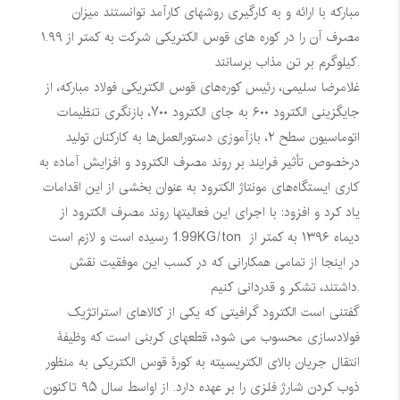
مبارکه با ارائه و به کارگیری روشهای کارآمد توانستند میزان
مصرف آن را در کوره های قوس الکتریکی شرکت به کمتر از ۱.۹۹
کیلوگرم بر تن مذاب برسانند.
غلامرضا سلیمی، رئیس کوره‌های قوس الکتریکی فولاد مبارکه، از
جایگزینی الکترود ۶۰۰ به جای الکترود ۷۰۰، بازنگری تنظیمات
اتوماسیون سطح ۲، بازآموزی دستورالعمل‌ها به کارکنان تولید
درخصوص تأثیر فرایند بر روند مصرف الکترود و افزایش آماده به
کاری ایستگاه‌های مونتاژ الکترود به عنوان بخشی از این اقدامات
یاد کرد و افزود: با اجرای این فعالیتها روند مصرف الکترود از
دیماه ۱۳۹۶ به کمتر از
KG/ton
1.99 رسیده است و لازم است
در اینجا از تمامی همکارانی که در کسب این موفقیت نقش
داشتند، تشکر و قدردانی کنیم.
گفتنی است الکترود گرافیتی که یکی از کالاهای استراتژیک
فولادسازی محسوب می شود، قطعهای کربنی است که وظیفۀ
انتقال جریان بالای الکتریسیته به کورۀ قوس الکتریکی به منظور
ذوب کردن شارژ فلزی را بر عهده دارد. از اواسط سال ۹۵ تاکنون