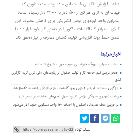
شاهد افزایش ناگهانی قیمت این ماده بوده‌ایم؛ به طوری که
قیمت آن به ازای هر تن از ۵۰۰ دلار به ۲۴۰۰۰ دلار رسیده است؛
بنابراین واحد کورههای قوس الکتریکی برای کاهش مصرف این
کالای استراتژیک اقدامات مذکور را در دستور کار خود قرار داد تا
ضمن حفظ روند افزایشی تولید، کاهش مصرف را نیز محقق کند
اخبار مرتبط
عملیات اجرایی نیروگاه خورشیدی مورچه خورت شروع شده است
افتخارآفرینی تیم جامعه کار و تولید اصفهان در رقابت‌های ملی قرآن کریم کارگران
کشور
واژگونی سمند در فریدن ۴ فوتی برجا گذاشت/ خواب‌آلودگی راننده حادثه‌ساز شد
روایت تصویری خبرنگار اعزامی دنیای اسرار : قدم‌های عاشقانه در مسیر کربلا
بازآفرینی محله همت‌آباد اصفهان با احداث ۱۳۰ واحد مسکونی جدید آغاز می‌شود
لینک کوتاه