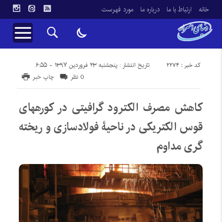
خانه
ارتباط با ما
درباره ما
مورد فهرست
کد خبر : 2274
تاریخ انتشار : پنجشنبه ۲۳ فروردین ۱۳۹۷ - ۶:۵۵
0 نظر
چاپ خبر
کاهش مصرف الکترود گرافیتی در کورههای
قوس الکتریکی در ناحیۀ فولادسازی و ریخته
گری مداوم