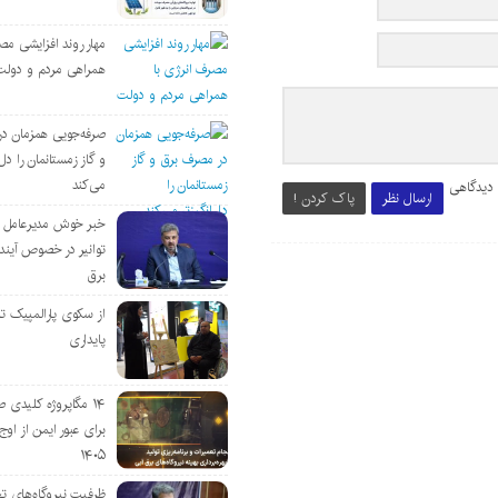
مهار روند افزایشی مص
همراهی مردم و دولت
صرفه‌جویی همزمان د
و گاز زمستانمان را دل‌
می‌کند
 دیدگاهی
ارسال نظر
پاک کردن !
خبر خوش مدیرعامل
توانیر در خصوص آین
برق
از سکوی پارالمپیک ت
پایداری
۱۴ مگاپروژه‌ کلیدی
برای عبور ایمن از اوج 
۱۴۰۵
ظرفیت نیروگاه‌های تج