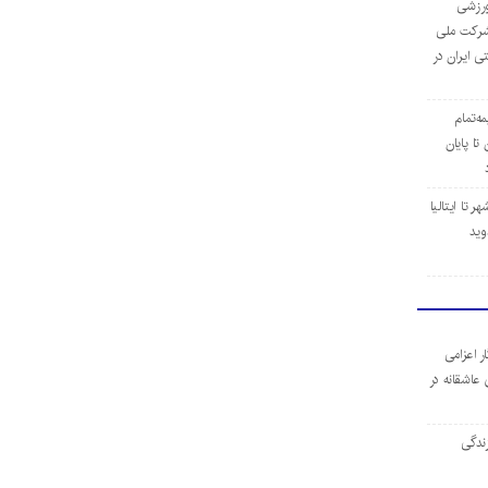
‌ورزشی
ن شرکت ملی
ی ایران در
مه‌تمام
ا پایان
 تا ایتالیا
وید
ر اعزامی
 عاشقانه در
ندگی