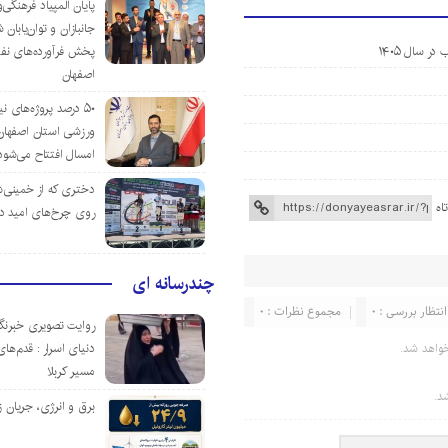
پایان المپیاد فرهنگی
جانبازان و توان‌یابا
ر سال ۱۴۰۵
پخش فرآورده‌های نفت
اصفهان
۵۰ درصد پروژه‌های نی
ورزشی استان اصفهان ت
امسال افتتاح می‌شود
دختری که از خمینی‌شهر
اه
روی چرخ‌های امید د
چندرسانه ای
انتظار بررسی : 0
مجموع نظرات : 0
روایت تصویری خبرنگا
واهد شد.
دنیای اسرار : قدم‌های
مسیر کربلا
د.
برق و انرژی، جریان ز