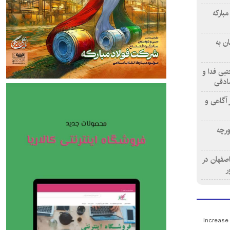
بارکه
ن به
تبی فدا و
ادقی
 آگاهی و
ورچه
اصفهان در
ر
Increase