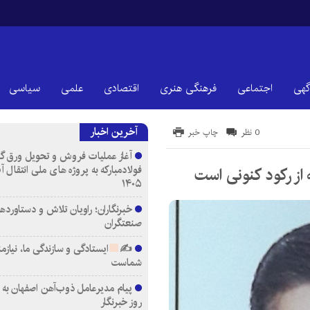
گهی
اجتماعی
فرهنگی هنری
اقتصادی
علمی
سیاسی
آخرین اخبار
0 نظر
چاپ خبر
آغاز عملیات فروش و تحویل ورق گ
فولادمبارکه به پروژه های ملی انتقال 
 از رکود کنونی است
۱۴۰۵
خبرنگاران؛ راویان تلاش و دستاورد
صنعتگران
✍
ایستادگی و سازندگی ما، نیازم
شماست
پیام مدیرعامل ذوب‌آهن اصفهان به
روز خبرنگار