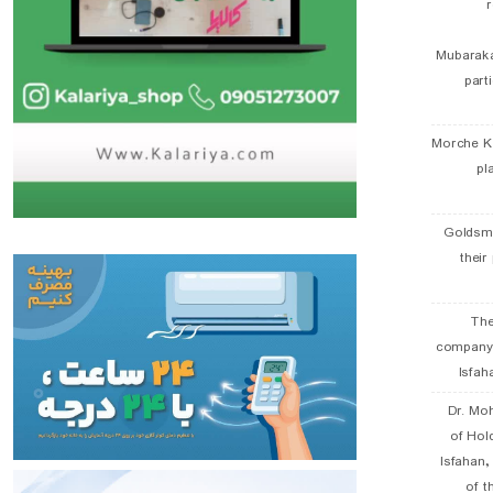
r
Mubaraka
part
Morche K
pl
Goldsmi
their
The
company
Isfah
Dr. Mo
of Hol
Isfahan
of t