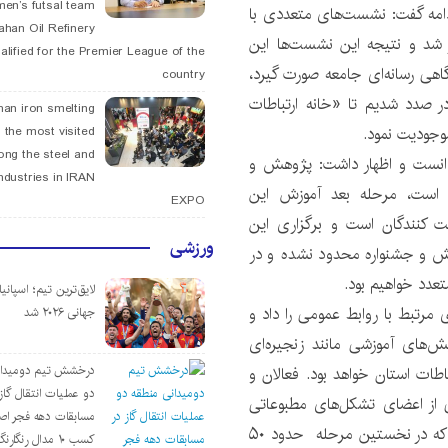
men’s futsal team
ادامه گفت: نشست‌های متعددی با
fahan Oil Refinery
 شد و نتیجه این نشست‌ها این
alified for the Premier League of the
اهی رسانه‌ای جامعه صورت گیرد،
country
ر صدد شدیم تا «خانه ارتباطات
han iron smelting
وجودیت نمود.
 the most visited
ng the steel and
 دانست و اظهار داشت: پژوهش و
ndustries in IRAN
 است، مرحله بعد آموزش این
EXPO
 کنندگان است و برگزاری این
ورزشی
یش و جشنواره محدود نشده و در
عدد خواهیم بود.
لایق‌ترین تیم؛ اسپانی
رتبط با روابط عمومی را داد و
جهانی ۲۰۲۶ شد
ش‌های آموزشی مانند زنجیره‌ای
اطات استان خواهد بود. فعالان و
درخشش تیم دومیدان
دو عملیات انتقال گاز 
 از اعضای تشکل‌های مطبوعاتی
مسابقات دهه فجر اص
استان اعضای هیات مؤسس خانه ارتباطات استان هستند‌ که در نخستین مرحله حدود ۵۰
کسب ۱۰ مدال رنگارنگ