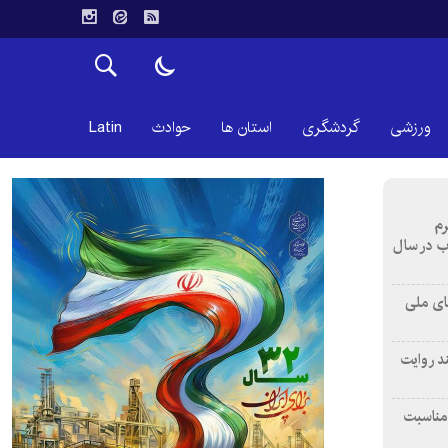
ورزشی
گردشگری
استان ها
حوادث
Latin
رم
آب در سال
های ملی
ند روایت
 مناسبت