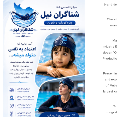
brand de
There 
man
19 
Industry E
slogan “Oi
Productio
Presentin
and exp
of Muba
largest c
Dr
congra