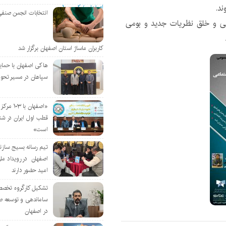
ند.
انتخابات انجمن صنفی
شی و خلق نظریات جدید و بومی
کاربران ماساژ استان اصفهان برگزار شد
هاکی اصفهان با حمای
سپاهان در مسیر تحو
«اصفهان با 
قطب اول ایران در شن
است»
تیم رسانه بسیج سازن
اصفهان در رویداد مل
امید حضور دارند
تشکیل کارگروه تخصص
ساماندهی و توسعه ص
در اصفهان