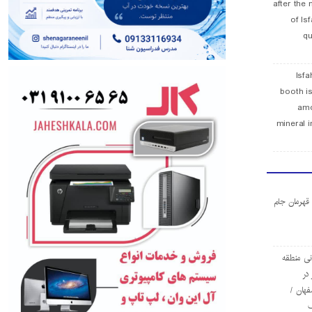
after the 
of Is
qu
Isfa
booth is
amo
mineral i
ا قهرمان جام
ی منطقه
در
فهان /