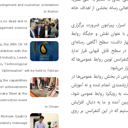
velopment and customer orientation
اهالی رسانه بخشی از اهداف خانه
in Kishor
is no dead end in
ی اسرار، پیرامون ضرورت برگزاری
agement science
ا عنوان نقش و جایگاه روابط
ار داشت: سطح آگاهی رسانه‌ای
May, the 28th Oil
 در سطح قابل قبولی قرار ندارد
xhibition with the
l Industry, Leash
کنفرانس نوین روابط عمومی‌ها که
n, Technological
ر می‌شود.
Optimization” will be held in Tehran
خصوص در بخش روابط عمومی‌ها در
g the capabilities
رزشمندی انجام شده و نه آموزش
ort achievements
 به رویکرد روابط عمومی‌ شود،
raka Steel at the
onstruction event
یین آمده و ما به دنبال افزایش
in Oman
تیم که در این کنفرانس بر روی
. Mohsen Qadiri’s
tulatory message