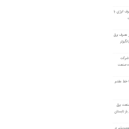
رف انرژی با
ر مصرف برق
انگیزتر
 شرکت
ده صنعت
ا خط مقدم
 صنعت برق
بار تابستان
دیدپذیر در