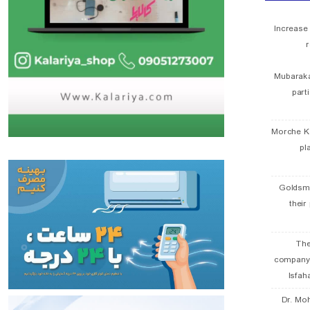
Increase
r
Mubaraka
part
Morche K
pl
Goldsmi
their
The
company
Isfah
Dr. Mo