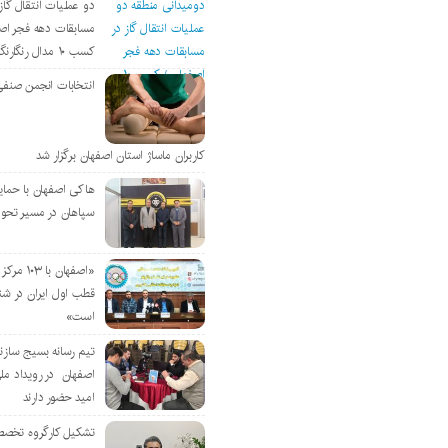
دو عملیات انتقال گاز 
مسابقات دهه فجر اص
کسب ۱۰ مدال رنگارنگ
انتخابات انجمن صنفی
کاربران ماساژ استان اصفهان برگزار شد
هاکی اصفهان با حمای
سپاهان در مسیر تحو
«اصفهان با 
قطب اول ایران در شن
است»
تیم رسانه بسیج سازن
اصفهان در رویداد مل
امید حضور دارند
تشکیل کارگروه تخصص