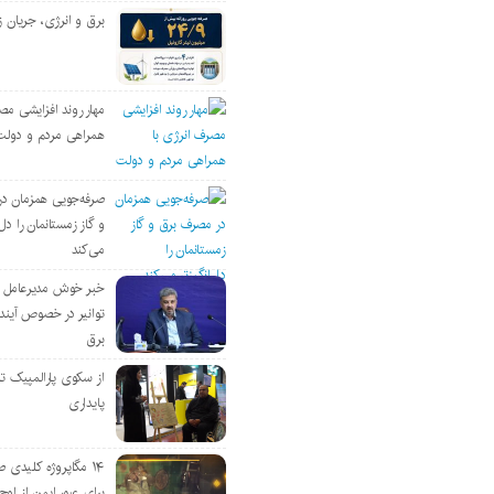
برق و انرژی، جریان ز
مهار روند افزایشی مص
همراهی مردم و دولت
صرفه‌جویی همزمان د
و گاز زمستانمان را دل‌
می‌کند
خبر خوش مدیرعامل
توانیر در خصوص آین
برق
از سکوی پارالمپیک ت
پایداری
۱۴ مگاپروژه‌ کلیدی
برای عبور ایمن از اوج 