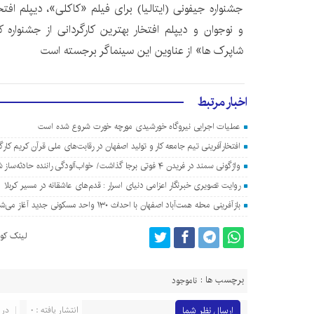
جشنواره جیفونی (ایتالیا) برای فیلم «کاکلی»، دیپلم افتخ
و نوجوان و دیپلم افتخار بهترین کارگردانی از جشنواره
شاپرک ها» از عناوین این سینماگر برجسته است
اخبار مرتبط
عملیات اجرایی نیروگاه خورشیدی مورچه خورت شروع شده است
افتخارآفرینی تیم جامعه کار و تولید اصفهان در رقابت‌های ملی قرآن کریم کارگ
واژگونی سمند در فریدن ۴ فوتی برجا گذاشت/ خواب‌آلودگی راننده حادثه‌ساز شد
روایت تصویری خبرنگار اعزامی دنیای اسرار : قدم‌های عاشقانه در مسیر کربلا
بازآفرینی محله همت‌آباد اصفهان با احداث ۱۳۰ واحد مسکونی جدید آغاز می‌شود
لینک کوت
برچسب ها :
ناموجود
ارسال نظر شما
انتشار یافته : 0
در 