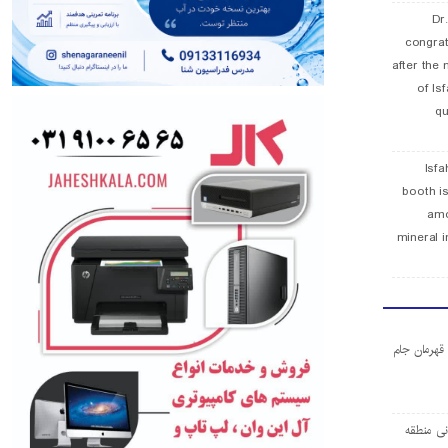
Dr
congra
after the 
of Is
qu
Isfa
booth is
amo
mineral i
ا قهرمان جام
ی منطقه