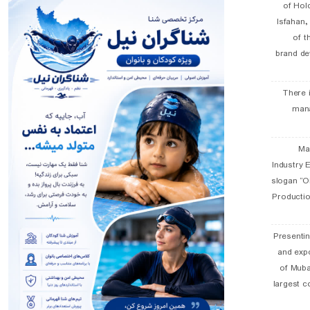
of Hol
Isfahan
of t
brand de
There 
man
19 
Industry E
slogan “Oi
Productio
Presentin
and exp
of Muba
largest c