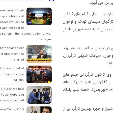
 قرار می گیرد.
 one-year budget
ره بین المللی فیلم های کودکان
esponsibilities of
 کارگردان سینمای کودک و نوجوان
collective Foulad
 with the goal of
جوانان شنبه دهم شهریور ماه در
icipation in the reconstruction of war
damages
 فلسطین اصفهان در جریان خواهد بود، غلامرضا
hort solar power
ant operation has
نوجوان، سیامک شایقی کارگردان،
started
بند.
ths are proud of
شت ۱۳۳۴ در گرگان است. وی تاکنون کارگردانی فیلم های
 production in the
industry
 کارگردانی «دره شاپرک ها»،
»، «ویروس»، «قصه شب یلدا»،
 CEO of the new
 Fould Mobaraka
an was appointed
فت جایزه نقره‌ای بهترین کارگردانی از جشنواره A.B.U شیراز و جایزه بهترین کارگردانی از
hsen Qadiri, CEO