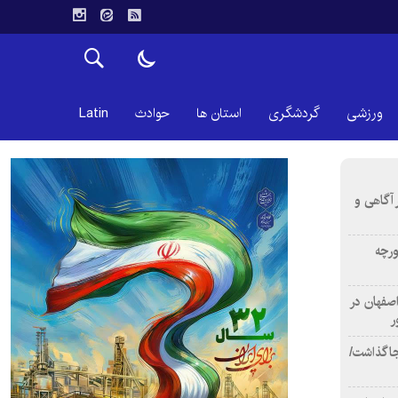
ورزشی
گردشگری
استان ها
حوادث
Latin
 آگاهی و
ورچه
اصفهان در
ر
دن ۴ فوتی برجا گذاشت/