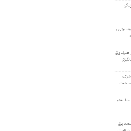
ندگی
رف انرژی با
ر مصرف برق
انگیزتر
 شرکت
ده صنعت
ا خط مقدم
 صنعت برق
بار تابستان