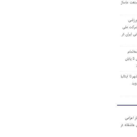
نعت ماساژ
‌ورزشی
ن شرکت ملی
ی ایران در
مه‌تمام
ا پایان
 تا ایتالیا
وید
ر اعزامی
 عاشقانه در