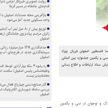
روایت تصویری خبرنگار اعزامی دنیای
قدم‌های عاشقانه در مسیر کربلا
واحد مسکونی جدید آغاز می‌شود
توزیع بیش از ۸۰ هزار لیتر آب
زائران مراسم پیاده‌روی جاماندگان اربع
اصفهان
هدف‌گذاری 178 هزار میلیارد ریالی
ما فلسطین اصفهان فریال بهزاد
سرمایه‌گذاری جدید در طرح‌های آب و
اصفهان
 سی و یکمین جشنواره بین المللی
ارش ستاد ارتباطات و اطلاع رسانی
رد رشوه ۴ سکه بهار آزادی توسط اف
وظیفه‌شناس پلیس اصفهان/ سلامت اد
معامله‌پذیر نیست
گذر صنایع‌دستی چهارباغ فعال می‌ش
بررسی سامانه شهرسازی الکترونیک ش
اصفهان
 کودک و نوجوان در سی و یکمین
en