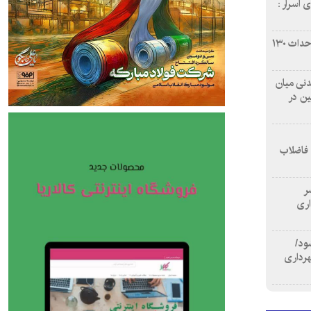
 اسرار :
بازآفرینی محله همت‌آباد اصفهان با احداث ۱۳۰
 آشامیدنی میان
ین در
 فاضلاب
سر
اری
ود/
هرداری