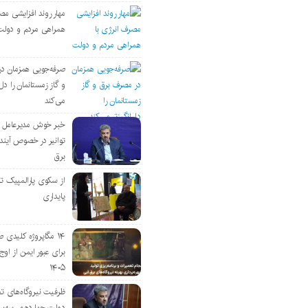
مهار روند افزایشی مص
همراهی مردم و دولت
صرفه‌جویی همزمان د
و گاز زمستانمان را دل‌
می‌کند
خبر خوش مدیرعامل
توانیر در خصوص آین
برق
از سکوی پارالمپیک ت
پایداری
۱۴ مگاپروژه‌ کلیدی
برای عبور ایمن از اوج 
۱۴۰۵
ظرفیت نیروگاه‌های تج
دولت چهاردهم، سه‌برا