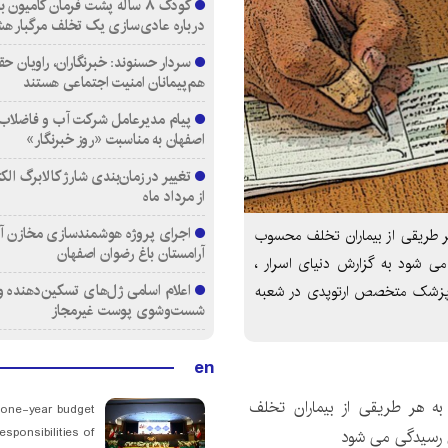
کودک ۸ ساله پشت فرمان کامیون 
درباره عادی‌سازی یک تخلف مرگبار هش
سردار حسنوند: خبرنگاران، راویان ح
هم‌پیمانان امنیت اجتماعی هستند
پیام مدیرعامل شرکت آب و فاضلاب 
اصفهان به مناسبت «روز خبرنگار»
تغییر در زمان‌بندی شارژ کالابرگ الک
از مرداد ماه
اجرای پروژه هوشمندسازی مخازن آ
ر طریقی از بیماران تخلف محسوب
آرامستان‌ باغ رضوان اصفهان
ی شود به گزارش دنیای اسرار ،
اعلام اسامی ژل‌های تسکین‌دهنده و
ه پزشک متخصص ارتوپدی در شعبه
شست‌وشوی پوست غیرمجاز
en
به هر طریقی از بیماران تخلف
 one-year budget
esponsibilities of
رسیدگی می شود