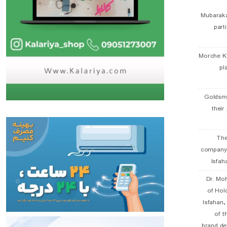
Mubaraka
part
Morche K
pl
Goldsmi
their
The
company
Isfah
Dr. Mo
of Hol
Isfahan
of t
brand de