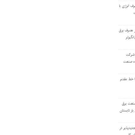
رف انرژی با
ر مصرف برق
انگیزتر
 شرکت
ده صنعت
ا خط مقدم
 صنعت برق
بار تابستان
دیدپذیر در
بر کل