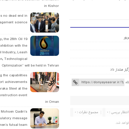
in Kishor
is no dead end in
agement science
May, the 28th Oil
xhibition with the
l Industry, Leash
n, Technological
Optimization” will be held in Tehran
g the capabilities
ort achievements
اه
raka Steel at the
onstruction event
in Oman
. Mohsen Qadiri’s
انتظار بررسی : 0
مجموع نظرات : 0
tulatory message
واهد شد.
men’s futsal team