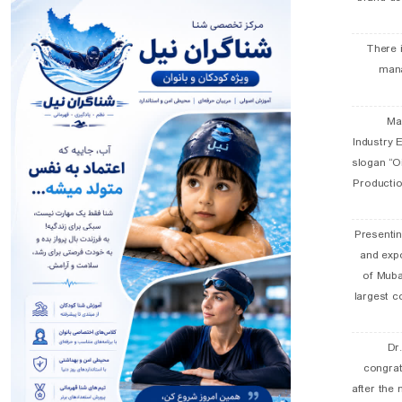
There 
man
19 
Industry E
slogan “Oi
Productio
Presentin
and exp
of Muba
largest c
Dr
congra
after the 