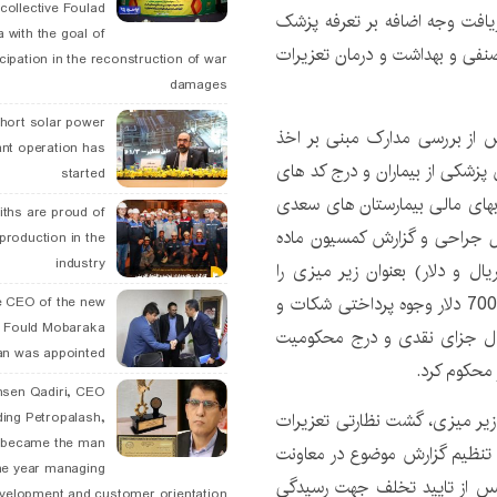
collective Foulad
یافت وجه اضافه بر تعرفه پزشک
 with the goal of
نفی و بهداشت و درمان تعزیرات
icipation in the reconstruction of war
damages
hort solar power
 از بررسی مدارک مبنی بر اخذ
ant operation has
 پزشکی از بیماران و درج کد های
started
های مالی بیمارستان های سعدی
ths are proud of
 جراحی و گزارش کمسیون ماده
 production in the
industry
ال و دلار) بعنوان زیر میزی را
محرز و پزشک متخلف را به استرداد 400 میلیون ریال و 700 دلار وجوه پرداختی شکات و
 CEO of the new
 Fould Mobaraka
57 میلیارد و 927 میلیون و 787 هزار و 900 ریال جزای نقدی و درج محکومیت
an was appointed
hsen Qadiri, CEO
یر میزی، گشت نظارتی تعزیرات
ding Petropalash,
, became the man
 تنظیم گزارش موضوع در معاونت
he year managing
 پزشکی و کمسیون ماده 11 طرح و پس از تایید تخلف جهت رسیدگی
velopment and customer orientation