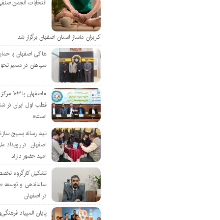
انتخابات انجمن صنفی
کاربران ماساژ استان اصفهان برگزار شد
هاکی اصفهان با حمای
سپاهان در مسیر تحو
«اصفهان با 
قطب اول ایران در شن
است»
تیم رسانه بسیج سازن
اصفهان در رویداد مل
امید حضور دارند
تشکیل کارگروه تخصص
ساماندهی و توسعه ص
در اصفهان
پایان المپیاد فرهنگی