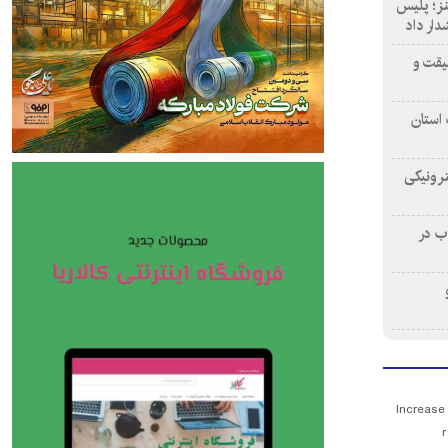
بنز؛ پلیس
دار داد
قیقت و
استان
ترونیکی
ب در
Increase
r