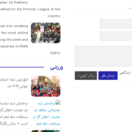
fahan Oil Refinery
د.
alified for the Premier League of the
country
han iron smelting
 the most visited
ng the steel and
ndustries in IRAN
EXPO
ورزشی
 دیدگاهی
ارسال نظر
پاک کردن !
لایق‌ترین تیم؛ اسپانی
جهانی ۲۰۲۶ شد
درخشش تیم دومیدان
دو عملیات انتقال گاز 
مسابقات دهه فجر اص
کسب ۱۰ مدال رنگارنگ