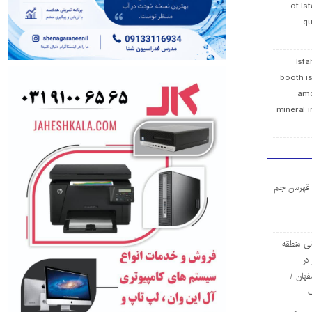
of Is
qu
Isfa
booth is
amo
mineral i
ا قهرمان جام
ی منطقه
در
فهان /