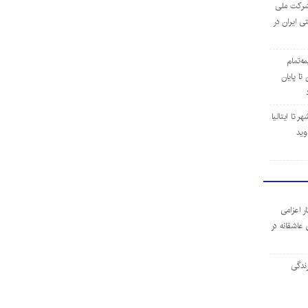
ن شرکت ملی
ی ایران در
مه‌تمام
ا پایان
 تا ایتالیا
وید
ر اعزامی
 عاشقانه در
ندگی