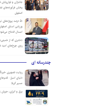
جانبازان و توان‌یابا
پخش فرآورده‌های نفت
اصفهان
۵۰ درصد پروژه‌های نی
ورزشی استان اصفهان ت
امسال افتتاح می‌شود
دختری که از خمینی‌شهر
روی چرخ‌های امید د
چندرسانه ای
روایت تصویری خبرنگا
دنیای اسرار : قدم‌های
مسیر کربلا
برق و انرژی، جریان ز