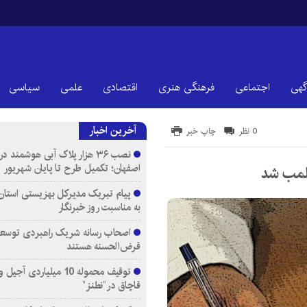
گهی
اجتماعی
فرهنگی هنری
اقتصادی
علمی
سیاسی
آخرین اخبار
0 نظر
چاپ خبر
اصفهان؛ تکمیل طرح تا پایان شهریور
پلمب شد
پیام تبریک مدیرکل بهزیستی استان
به مناسبت روز خبرنگار
اصحاب رسانه شریک راهبردی توسع
قرض‌الحسنه هستند
توقیف محموله 10 میلیاردی آ
قاچاق در”نطنز”