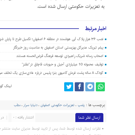
به تعزیرات حکومتی ارسال شده است.
اخبار مرتبط
نصب ۳۶ هزار پلاک آبی هوشمند در منطقه ۶ اصفهان؛ تکمیل طرح تا پایان شهریور
پیام تبریک مدیرکل بهزیستی استان اصفهان به مناسبت روز خبرنگار
اصحاب رسانه شریک راهبردی توسعه فرهنگ قرض‌الحسنه هستند
توقیف محموله 10 میلیاردی آجیل و حبوبات قاچاق در”نطنز”
کودک ۸ ساله پشت فرمان کامیون بنز؛ پلیس درباره عادی‌سازی یک تخلف مرگبار هشدار داد
لینک کوت
برچسب ها :
پلمپ
،
تعزیرانت حکومتی اصفهان
،
دنیایا سرار
،
مطب
ارسال نظر شما
انتشار یافته : 0
در 
نظرات ارسال شده توسط شما، پس از تایید توسط مدیران سایت منتشر خ