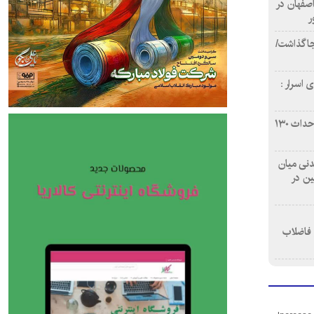
اصفهان در
ر
دن ۴ فوتی برجا گذاشت/
 اسرار :
بازآفرینی محله همت‌آباد اصفهان با احداث ۱۳۰
 آشامیدنی میان
ین در
 فاضلاب