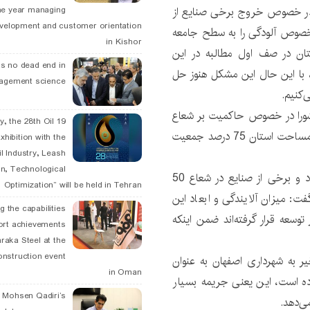
ا در خصوص خروج برخی صنایع از
he year managing
velopment and customer orientation
خصوص آلودگی را به سطح جامعه
in Kishor
تان در صف اول مطالبه در این
is no dead end in
با این حال این مشکل هنوز حل
agement science
‌کنیم.
ورا در خصوص حاکمیت بر شعاع
May, the 28th Oil
50 کیلومتری فعالیت صنایع آلاینده اظهار کرد: در 8 درصد مساحت استان 75 درصد جمعیت
xhibition with the
l Industry, Leash
n, Technological
نورصالحی با بیان اینکه سال 1359 مجوزی گرفته می‌شود و برخی از صنایع در شعاع 50
Optimization” will be held in Tehran
: میزان آلایندگی و ابعاد این
g the capabilities
توسعه قرار گرفته‌اند ضمن اینکه
ort achievements
raka Steel at the
onstruction event
ر به شهرداری اصفهان به عنوان
in Oman
شده، 210 میلیارد تومان بوده است، این یعنی جریمه‌ بسیار
. Mohsen Qadiri’s
ی‌دهد.