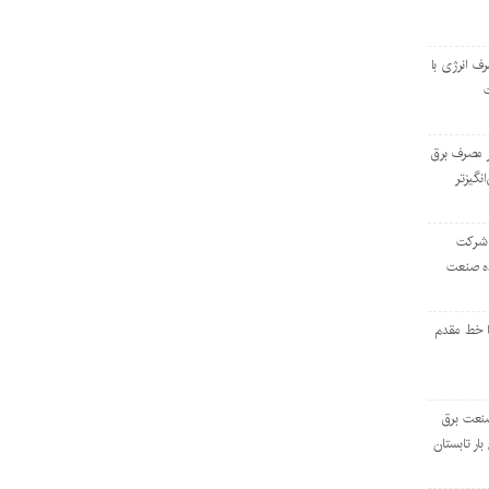
رف انرژی با
ر مصرف برق
انگیزتر
 شرکت
ده صنعت
ا خط مقدم
 صنعت برق
بار تابستان