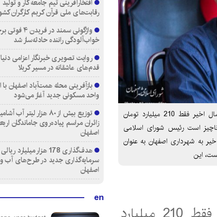
افتخارآفرینی تیم جامعه کار و تولید 
رقابت‌های ملی قرآن کریم کارگران کشو
واژگونی سمند در فری
خواب‌آلودگی راننده حادثه‌ساز شد
روایت تصویری خبرنگار اعزامی دنیای
قدم‌های عاشقانه در مسیر کربلا
واحد مسکونی جدید آغاز می‌شود
توزیع بیش از ۸۰ هزار لیتر آب
ئیس شورای اسلامی شهر اصفهان: شهردار اصفهان در 3 سال اخیر فقط 210 میلیارد تومان
زائران مراسم پیاده‌روی جاماندگان اربع
 ناچیز است رئیس شورای اسلامی
اصفهان
یر به شهرداری اصفهان به عنوان
هدف‌گذاری 178 هزار میلیارد ریالی
سرمایه‌گذاری جدید در طرح‌های آب و
اصفهان
en
شهردار اصفهان در 3 سال اخیر فقط 210 میلیارد