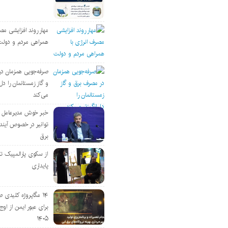
مهار روند افزایشی مص
همراهی مردم و دولت
صرفه‌جویی همزمان د
و گاز زمستانمان را دل‌
می‌کند
خبر خوش مدیرعامل
توانیر در خصوص آین
برق
از سکوی پارالمپیک ت
پایداری
۱۴ مگاپروژه‌ کلیدی
برای عبور ایمن از اوج 
۱۴۰۵