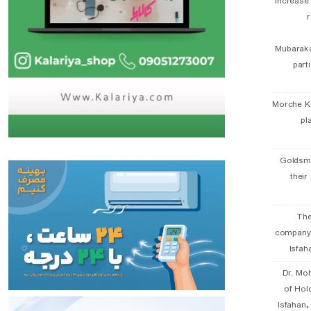
Increase
r
Mubaraka
part
Morche K
pl
Goldsmi
their
The
company
Isfah
Dr. Mo
of Hol
Isfahan