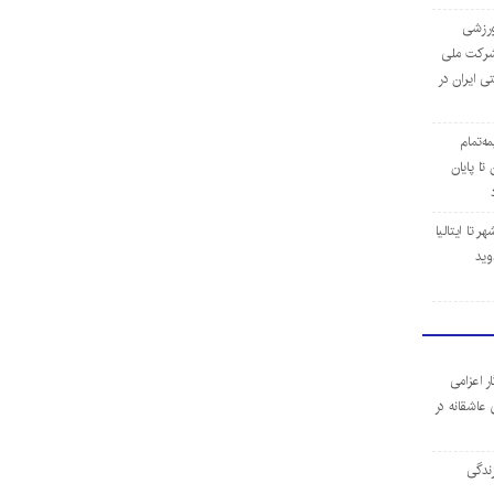
‌ورزشی
ن شرکت ملی
ی ایران در
مه‌تمام
ا پایان
 تا ایتالیا
وید
ر اعزامی
 عاشقانه در
ندگی