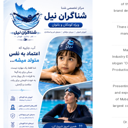
of t
brand de
There 
man
19 
Industry E
slogan “Oi
Productio
Presentin
and exp
of Muba
largest c
Dr