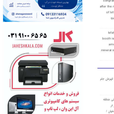
congra
after the 
of Is
qu
Isfa
booth is
amo
mineral i
ا قهرمان جام
ی منطقه
در
فهان /