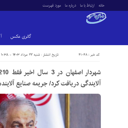
خانه
ارتباط با ما
درباره ما
مورد فهرست
گالری عکس
آ
کد خبر : 41048
تاریخ انتشار : شنبه ۲۷ مرداد ۱۴۰۳ - ۱۰:۳۸
آلایندگی دریافت کرد/ جریمه صنایع آلاینده