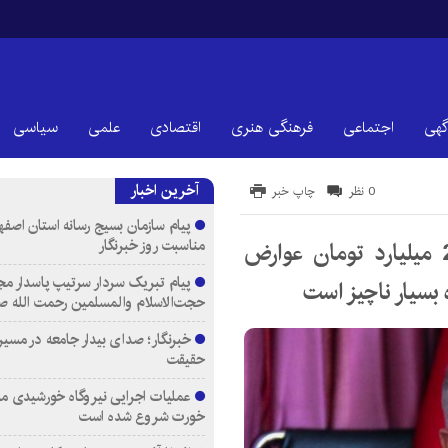
گهی
اجتماعی
فرهنگی هنری
اقتصادی
علمی
سیاسی
آخرین اخبار
0 نظر
چاپ خبر
پیام سازمان بسیج رسانه استان اصفها
مناسبت روز خبرنگار
شهردار اصفهان در 3 سال اخیر فقط 210 میلیارد تومان عوارض
پیام تبریک سردار سرتیپ پاسدار مج
 بسیار ناچیز است
حجت‌الاسلام والمسلمین رحمت الله ص
خبرنگار؛ صدای بیدار جامعه در مسیر
حقیقت
عملیات اجرایی نیروگاه خورشیدی م
خورت شروع شده است