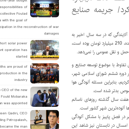
 one-year budget
کرد/ جریمه صنایع
esponsibilities of
collective Foulad
 with the goal of
icipation in the reconstruction of war
ایندگی که در سه سال اخیر به
damages
شهرداری اصفهان به عنوان آلوده‌ترین کلانشهر کشور داده شده، 210 میلیارد تومان بوده است،
hort solar power
ant operation has
حمل و نقل عمومی را نمی‌دهد.
started
ی تفاوط با موضوع توسعه صنایع و
ths are proud of
در دوره ششم شورای اسلامی شهر،
 production in the
industry
دیم، بنابراین مسئله آلودگی هوا
خصوص بدتر شده است.
 CEO of the new
 Fould Mobaraka
هفت سال گذشته روزهای ناسالم
an was appointed
 آلوده‌ترین شهر کشور است.
hsen Qadiri, CEO
 در فصل پاییز با مشکل آلودگی
ding Petropalash,
ا امسال در تابستان نیز شاهد این
, became the man