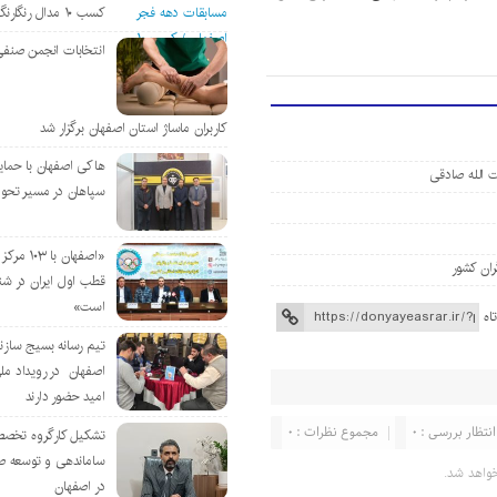
کسب ۱۰ مدال رنگارنگ
انتخابات انجمن صنفی
کاربران ماساژ استان اصفهان برگزار شد
هاکی اصفهان با حمای
 الله صادقی
سپاهان در مسیر تحو
«اصفهان با 
ران کشور
قطب اول ایران در شن
است»
اه
تیم رسانه بسیج سازن
اصفهان در رویداد مل
امید حضور دارند
انتظار بررسی : 0
مجموع نظرات : 0
تشکیل کارگروه تخصص
ساماندهی و توسعه ص
واهد شد.
در اصفهان