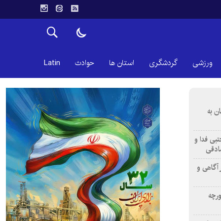
ورزشی
گردشگری
استان ها
حوادث
Latin
ن به
تبی فدا و
ادقی
 آگاهی و
ورچه