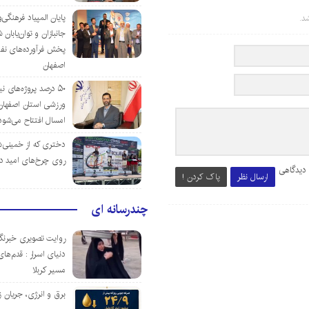
پایان المپیاد فرهنگی
د.
جانبازان و توان‌یابا
پخش فرآورده‌های نفت
اصفهان
۵۰ درصد پروژه‌های نی
ورزشی استان اصفهان ت
امسال افتتاح می‌شود
دختری که از خمینی‌شهر
روی چرخ‌های امید د
 دیدگاهی
ارسال نظر
پاک کردن !
چندرسانه ای
روایت تصویری خبرنگا
دنیای اسرار : قدم‌های
مسیر کربلا
برق و انرژی، جریان ز