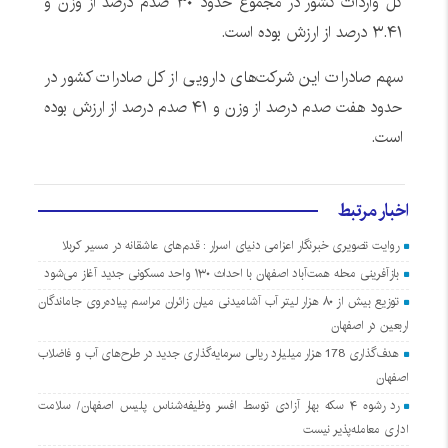
کل واردات کشور در مجموع حدود ۳۰ صدم درصد از وزن و
۳.۴۱ درصد از ارزش بوده است.
سهم صادرات این شرکت‌های دارویی از کل صادرات کشور در
حدود هفت صدم درصد از وزن و ۴۱ صدم درصد از ارزش بوده
است.
اخبار مرتبط
روایت تصویری خبرنگار اعزامی دنیای اسرار : قدم‌های عاشقانه در مسیر کربلا
بازآفرینی محله همت‌آباد اصفهان با احداث ۱۳۰ واحد مسکونی جدید آغاز می‌شود
توزیع بیش از ۸۰ هزار لیتر آب آشامیدنی میان زائران مراسم پیاده‌روی جاماندگان
اربعین در اصفهان
هدف‌گذاری 178 هزار میلیارد ریالی سرمایه‌گذاری جدید در طرح‌های آب و فاضلاب
اصفهان
رد رشوه ۴ سکه بهار آزادی توسط افسر وظیفه‌شناس پلیس اصفهان/ سلامت
اداری معامله‌پذیر نیست