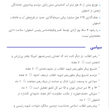
توزیع بیش از ۸۰ هزار لیتر آب آشامیدنی میان زائران مراسم پیاده‌روی جاماندگان
اربعین در اصفهان
هدف‌گذاری 178 هزار میلیارد ریالی سرمایه‌گذاری جدید در طرح‌های آب و فاضلاب
اصفهان
رد رشوه ۴ سکه بهار آزادی توسط افسر وظیفه‌شناس پلیس اصفهان/ سلامت اداری
معامله‌پذیر نیست
سیاسی
رهبر انقلاب: بار دیگر ثابت شد که امضای رئیس‌جمهور آمریکا چقدر بی‌ارزش و
نامعتبر است
2 هفته
تشییع پیکر مطهر رهبر شهید انقلاب در مشهد+تصایر
3 هفته
مراسم تشییع پیکر مطهر رهبر شهید انقلاب درنجف اشرف
4 هفته
«وداعی به وسعت ایران؛ اشک و حماسه در بدرقه رهبر مجاهد»
1 ماه
۱۳ و ۱۴ تیر استان تهران و ۱۵ تیر کل کشور تعطیل است
1 ماه
میزبانی «نصف‌جهان» از مکتب مقاومت؛ آغاز هفته «شهدای اقتدار» در
اصفهان
1 ماه
پیام رهبر انقلاب اسلامی به‌مناسبت دومین سالگرد شهادت شهید رئیسی و