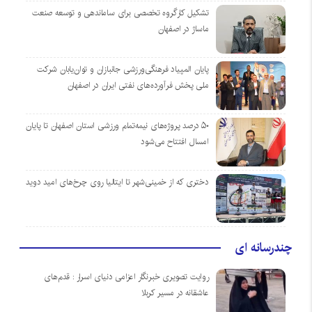
تشکیل کارگروه تخصصی برای ساماندهی و توسعه صنعت
ماساژ در اصفهان
پایان المپیاد فرهنگی‌ورزشی جانبازان و توان‌یابان شرکت
ملی پخش فرآورده‌های نفتی ایران در اصفهان
۵۰ درصد پروژه‌های نیمه‌تمام ورزشی استان اصفهان تا پایان
امسال افتتاح می‌شود
دختری که از خمینی‌شهر تا ایتالیا روی چرخ‌های امید دوید
چندرسانه ای
روایت تصویری خبرنگار اعزامی دنیای اسرار : قدم‌های
عاشقانه در مسیر کربلا