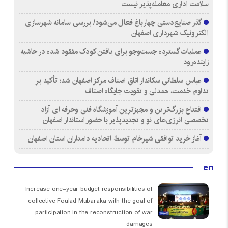
سلامت اداری معامله‌پذیر نیست
گذر صنایع‌دستی چهارباغ فعال می‌شود/ بررسی سامانه شهرسازی
الکترونیک شهرداری اصفهان
عملیات گسترده جست‌وجو برای یافتن کودک مفقود شده در حاشیه
زاینده‌رود
عباس سلطانی سکاندار اتاق اصناف مرکز اصفهان شد؛ تأکید بر
تداوم خدمت، همدلی و تقویت جایگاه اصناف
افتتاح بزرگ‌ترین و مجهزترین آموزشگاه فنی وحرفه ای آزاد
تخصصی انرژی‌های نو و تجدیدپذیر با حضور استاندار اصفهان
آغاز خرید توافقی شیرخام توسط اتحادیه دامداران استان اصفهان
en
Increase one-year budget responsibilities of
collective Foulad Mubaraka with the goal of
participation in the reconstruction of war
damages