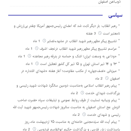
ذوب‌آهن اصفهان
سیاسی
رهبر انقلاب: بار دیگر ثابت شد که امضای رئیس‌جمهور آمریکا چقدر بی‌ارزش و
نامعتبر است
3 هفته
تشییع پیکر مطهر رهبر شهید انقلاب در مشهد+تصایر
1 ماه
مراسم تشییع پیکر مطهر رهبر شهید انقلاب درنجف اشرف
1 ماه
«وداعی به وسعت ایران؛ اشک و حماسه در بدرقه رهبر مجاهد»
1 ماه
۱۳ و ۱۴ تیر استان تهران و ۱۵ تیر کل کشور تعطیل است
1 ماه
میزبانی «نصف‌جهان» از مکتب مقاومت؛ آغاز هفته «شهدای اقتدار» در
اصفهان
2 ماه
پیام رهبر انقلاب اسلامی به‌مناسبت دومین سالگرد شهادت شهید رئیسی و
بزرگداشت شهدای خدمت
2 ماه
پیام وبیانیه تسلیت از طرف روابط عمومی و تبلیغات سپاه حضرت صاحب
الزمان عج استان اصفهان به مناسبت سالروز شهادت رئیس‌جمهور شهید آیت الله
رئیسی و شهدای خدمت
2 ماه
پیام آیت الله سیّدمجتبی خامنه‌ای به مناسبت ۲۵ اردیبهشت ماه، روز
پاسداشت زبان فارسی و بزرگداشت حکیم ابوالقاسم فردوسی
2 ماه