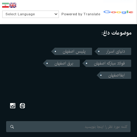
Powered by
Translate
موضوعات داغ:
دنیای اسرار
پلیس اصفهان
فولاد مبارکه اصفهان
برق اصفهان
ابفااصفهان