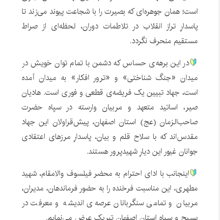
است؛ همان جوهره‌ای که بصیرت را با شجاعت پیوند می‌زند تا
پاسدارِ تراز انقلاب در تلاطمات دوران، لحظه‌ای از صراط
مستقیم منحرف نگردد.
در این برهه‌ی حساس که دشمن با تمام توان خویش در
میدان «جنگ شناختی» و «ترور افکار» به میدان آمده
است، جهاد تبیین یک فریضه‌ی قطعی و فوری است. هادیان
صیر، اساتید متعهد و مربیان وارسته در سپاه حضرت
صاحب‌الزمان (عج) استان اصفهان، پیش‌قراولان این جهاد
مقدس‌اند که با سلاح قلم و بیان، پاسدارِ مرزهای اعتقادی
جوانان غیور این دیارِ شهیدپرور هستند.
اینجانب با ادای احترام به محضر فیلسوف والامقام، شهید
مطهری، این مناسبت فرخنده را به حضور فرماندهان، مدیران،
مربیان و تمامی سنگربانان عرصه‌ی اندیشه و معرفت در
بسیج و سپاه استان اصفهان تبریک عرض می‌نمایم.