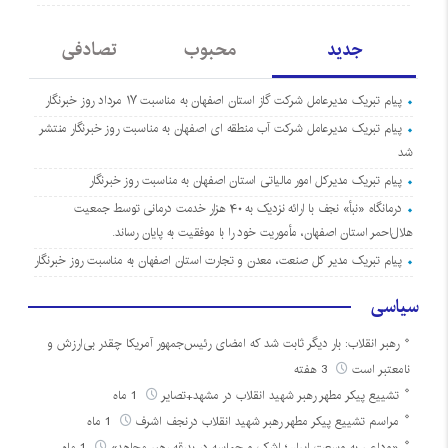
جدید
محبوب
تصادفی
پیام تبریک مدیرعامل شرکت گاز استان اصفهان به مناسبت ۱۷ مرداد روز خبرنگار
پیام تبریک مدیرعامل شرکت آب منطقه ای اصفهان به مناسبت روز خبرنگار منتشر
شد
پیام تبریک مدیرکل امور مالیاتی استان اصفهان به مناسبت روز خبرنگار
درمانگاه «نبأ» نجف با ارائه نزدیک به ۴۰ هزار خدمت درمانی توسط جمعیت
هلال‌احمر استان اصفهان، مأموریت خود را با موفقیت به پایان رساند.
پیام تبریک مدیر کل صنعت، معدن و تجارت استان اصفهان به مناسبت روز خبرنگار
سیاسی
رهبر انقلاب: بار دیگر ثابت شد که امضای رئیس‌جمهور آمریکا چقدر بی‌ارزش و
نامعتبر است
3 هفته
تشییع پیکر مطهر رهبر شهید انقلاب در مشهد+تصایر
1 ماه
مراسم تشییع پیکر مطهر رهبر شهید انقلاب درنجف اشرف
1 ماه
«وداعی به وسعت ایران؛ اشک و حماسه در بدرقه رهبر مجاهد»
1 ماه