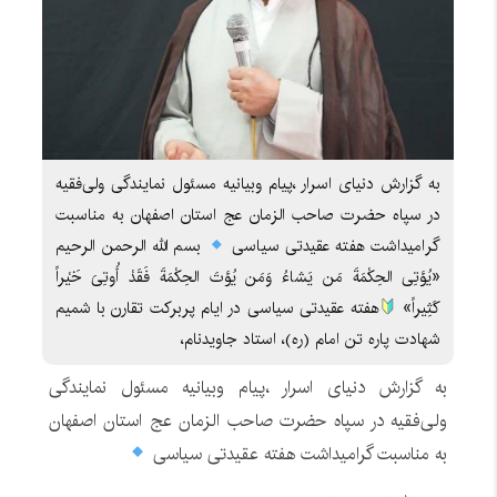
به گزارش دنیای اسرار ،پیام وبیانیه مسئول نمایندگی ولی‌فقیه
در سپاه حضرت صاحب الزمان عج استان اصفهان به مناسبت
گرامیداشت هفته عقیدتی سیاسی
بسم الله الرحمن الرحیم
«یُؤتِی الحِکْمَةَ مَن یَشاءُ وَمَن یُؤتَ الحِکْمَةَ فَقَدْ أُوتِیَ خَیْراً
کَثِیراً»
هفته عقیدتی سیاسی در ایام پربرکت تقارن با شمیم
شهادت پاره تن امام (ره)، استاد جاویدنام،
به گزارش دنیای اسرار ،پیام وبیانیه مسئول نمایندگی
ولی‌فقیه در سپاه حضرت صاحب الزمان عج استان اصفهان
به مناسبت گرامیداشت هفته عقیدتی سیاسی