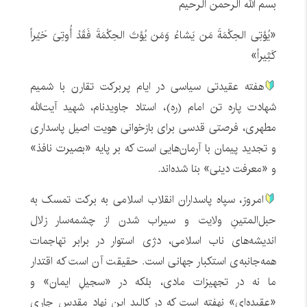
بسم الله الرحمن الرحیم
«یُؤتِی الحِکْمَةَ مَن یَشاءُ وَمَن یُؤتَ الحِکْمَةَ فَقَدْ أُوتِیَ خَیْراً
کَثِیراً»
هفته عقیدتی سیاسی در ایام پربرکت تقارن با شمیم
شهادت پاره تن امام (ره)، استاد جاویدنام، شهید آیت‌الله
مطهری، فرصتی قدسی برای بازخوانی هویت اصیل پاسداری
و تجدید پیمان با آرمان‌هایی است که بر پایه «بصیرت نافذ»
و «معرفت دینی» بنا شده‌اند.
امروز، سپاه پاسداران انقلاب اسلامی به برکت تمسک به
حبل‌المتینِ ولایت و سیراب شدن از چشمه‌سار زلال
اندیشه‌های ناب اسلامی، دژی استوار در برابر تهاجمات
همه‌جانبه‌ی استکبار جهانی است. حقیقت آن است که اقتدار
ما نه در تجهیزات مادی، بلکه در «سجیلِ ایمان» و
«عقیده‌ای» نهفته است که در کالبد این نهاد مقدس جاری