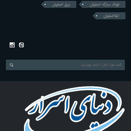
فولاد مبارکه اصفهان
برق اصفهان
ابفااصفهان