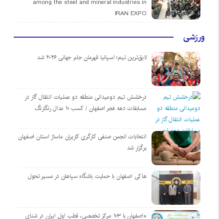
among the steel and mineral industries in
IRAN EXPO
ورزشی
لایق‌ترین تیم؛ اسپانیا قهرمان جام جهانی ۲۰۲۶ شد
درخشش تیم دومیدانی منطقه دو عملیات انتقال گاز در
مسابقات دهه فجر اصفهان / کسب ۱۰ مدال رنگارنگ
انتخابات انجمن صنفی کارگری کاربران ماساژ استان اصفهان
برگزار شد
هاکی اصفهان با حمایت باشگاه سپاهان در مسیر تحول
«اصفهان با ۱۰۳ مرکز تخصصی، قطب اول ایران در شنای