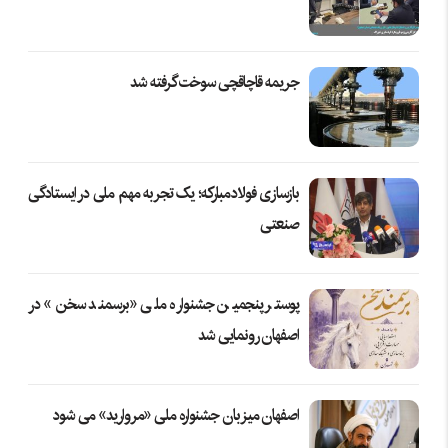
جریمه قاچاقچی سوخت گرفته شد
بازسازی فولادمبارکه؛ یک تجربه مهم ملی در ایستادگی
صنعتی
پوستر پنجمین جشنواره ملی «برسمند سخن» در
اصفهان رونمایی شد
اصفهان میزبان جشنواره ملی «مروارید» می شود