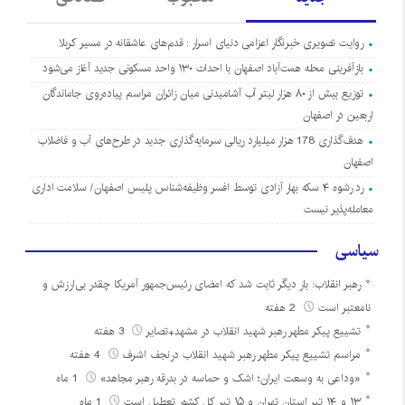
روایت تصویری خبرنگار اعزامی دنیای اسرار : قدم‌های عاشقانه در مسیر کربلا
بازآفرینی محله همت‌آباد اصفهان با احداث ۱۳۰ واحد مسکونی جدید آغاز می‌شود
توزیع بیش از ۸۰ هزار لیتر آب آشامیدنی میان زائران مراسم پیاده‌روی جاماندگان
اربعین در اصفهان
هدف‌گذاری 178 هزار میلیارد ریالی سرمایه‌گذاری جدید در طرح‌های آب و فاضلاب
اصفهان
رد رشوه ۴ سکه بهار آزادی توسط افسر وظیفه‌شناس پلیس اصفهان/ سلامت اداری
معامله‌پذیر نیست
سیاسی
رهبر انقلاب: بار دیگر ثابت شد که امضای رئیس‌جمهور آمریکا چقدر بی‌ارزش و
نامعتبر است
2 هفته
تشییع پیکر مطهر رهبر شهید انقلاب در مشهد+تصایر
3 هفته
مراسم تشییع پیکر مطهر رهبر شهید انقلاب درنجف اشرف
4 هفته
«وداعی به وسعت ایران؛ اشک و حماسه در بدرقه رهبر مجاهد»
1 ماه
۱۳ و ۱۴ تیر استان تهران و ۱۵ تیر کل کشور تعطیل است
1 ماه