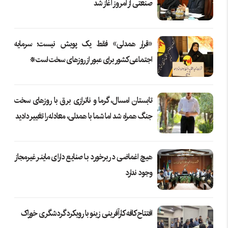
صنعتی از امروز آغاز شد
«قرار همدلی» فقط یک پویش نیست؛ سرمایه
اجتماعی کشور برای عبور از روزهای سخت است*
تابستان امسال، گرما و ناترازی برق با روزهای سخت
جنگ همراه شد اما شما با همدلی، معادله را تغییر دادید
هیچ اغماضی در برخورد با صنایع دارای ماینر غیرمجاز
وجود ندارد
افتتاح کافه کارآفرینی زینو با رویکرد گردشگری خوراک