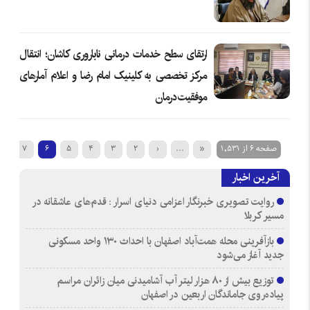
ارتقای سطح خدمات درمانی ناباروری کاشان؛ انتقال
مرکز تخصصی به کلینیک امام رضا و اعلام آمارهای
موفقیت درمان
صفحه 6 از 1,531
«
...
‹
2
3
4
5
6
7
8
آخرین اخبار
روایت تصویری خبرنگار اعزامی دنیای اسرار : قدم‌های عاشقانه در
مسیر کربلا
بازآفرینی محله همت‌آباد اصفهان با احداث ۱۳۰ واحد مسکونی
جدید آغاز می‌شود
توزیع بیش از ۸۰ هزار لیتر آب آشامیدنی میان زائران مراسم
پیاده‌روی جاماندگان اربعین در اصفهان