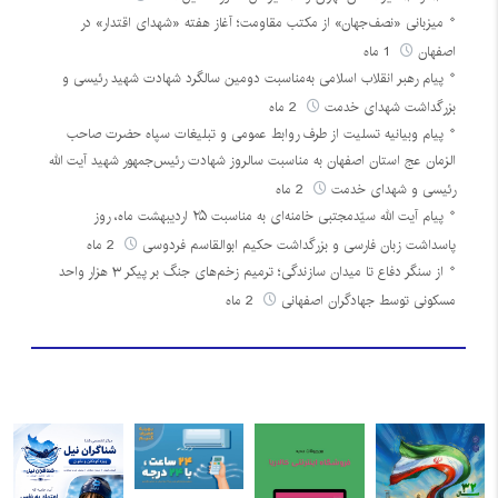
میزبانی «نصف‌جهان» از مکتب مقاومت؛ آغاز هفته «شهدای اقتدار» در
اصفهان
1 ماه
پیام رهبر انقلاب اسلامی به‌مناسبت دومین سالگرد شهادت شهید رئیسی و
بزرگداشت شهدای خدمت
2 ماه
پیام وبیانیه تسلیت از طرف روابط عمومی و تبلیغات سپاه حضرت صاحب
الزمان عج استان اصفهان به مناسبت سالروز شهادت رئیس‌جمهور شهید آیت الله
رئیسی و شهدای خدمت
2 ماه
پیام آیت الله سیّدمجتبی خامنه‌ای به مناسبت ۲۵ اردیبهشت ماه، روز
پاسداشت زبان فارسی و بزرگداشت حکیم ابوالقاسم فردوسی
2 ماه
از سنگر دفاع تا میدان سازندگی؛ ترمیم زخم‌های جنگ بر پیکر ۳ هزار واحد
مسکونی توسط جهادگران اصفهانی
2 ماه