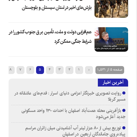
بارش‌های اخیر در استان سیستان و بلوچستان
هم‌افزایی دولت و ملت، تأمین برق جنوب کشور را در
شرایط جنگی ممکن کرد
صفحه 5 از 1,531
‹
1
2
3
4
5
6
7
8
9
آخرین اخبار
روایت تصویری خبرنگار اعزامی دنیای اسرار : قدم‌های عاشقانه در
مسیر کربلا
بازآفرینی محله همت‌آباد اصفهان با احداث ۱۳۰ واحد مسکونی
جدید آغاز می‌شود
توزیع بیش از ۸۰ هزار لیتر آب آشامیدنی میان زائران مراسم
پیاده‌روی جاماندگان اربعین در اصفهان