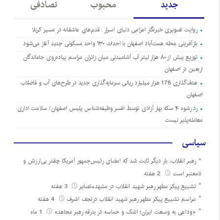
جدید
محبوب
تصادفی
روایت تصویری خبرنگار اعزامی دنیای اسرار : قدم‌های عاشقانه در مسیر کربلا
بازآفرینی محله همت‌آباد اصفهان با احداث ۱۳۰ واحد مسکونی جدید آغاز می‌شود
توزیع بیش از ۸۰ هزار لیتر آب آشامیدنی میان زائران مراسم پیاده‌روی جاماندگان
اربعین در اصفهان
هدف‌گذاری 178 هزار میلیارد ریالی سرمایه‌گذاری جدید در طرح‌های آب و فاضلاب
اصفهان
رد رشوه ۴ سکه بهار آزادی توسط افسر وظیفه‌شناس پلیس اصفهان/ سلامت اداری
معامله‌پذیر نیست
سیاسی
رهبر انقلاب: بار دیگر ثابت شد که امضای رئیس‌جمهور آمریکا چقدر بی‌ارزش و
نامعتبر است
2 هفته
تشییع پیکر مطهر رهبر شهید انقلاب در مشهد+تصایر
3 هفته
مراسم تشییع پیکر مطهر رهبر شهید انقلاب درنجف اشرف
4 هفته
«وداعی به وسعت ایران؛ اشک و حماسه در بدرقه رهبر مجاهد»
1 ماه