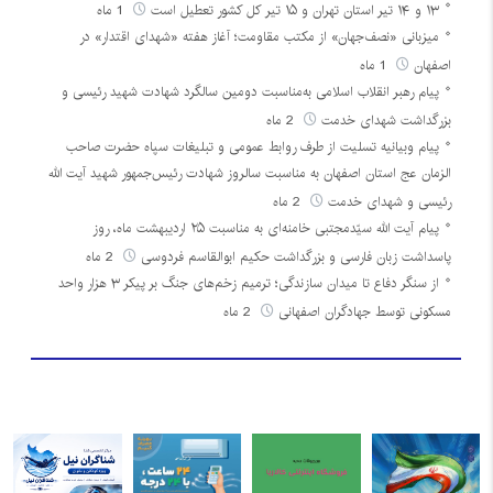
۱۳ و ۱۴ تیر استان تهران و ۱۵ تیر کل کشور تعطیل است
1 ماه
میزبانی «نصف‌جهان» از مکتب مقاومت؛ آغاز هفته «شهدای اقتدار» در
اصفهان
1 ماه
پیام رهبر انقلاب اسلامی به‌مناسبت دومین سالگرد شهادت شهید رئیسی و
بزرگداشت شهدای خدمت
2 ماه
پیام وبیانیه تسلیت از طرف روابط عمومی و تبلیغات سپاه حضرت صاحب
الزمان عج استان اصفهان به مناسبت سالروز شهادت رئیس‌جمهور شهید آیت الله
رئیسی و شهدای خدمت
2 ماه
پیام آیت الله سیّدمجتبی خامنه‌ای به مناسبت ۲۵ اردیبهشت ماه، روز
پاسداشت زبان فارسی و بزرگداشت حکیم ابوالقاسم فردوسی
2 ماه
از سنگر دفاع تا میدان سازندگی؛ ترمیم زخم‌های جنگ بر پیکر ۳ هزار واحد
مسکونی توسط جهادگران اصفهانی
2 ماه