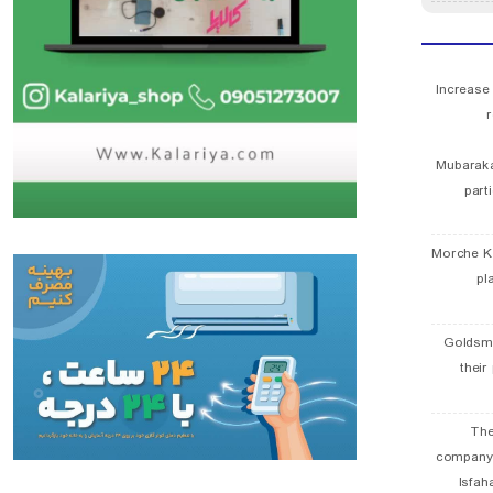
Increase
r
Mubaraka
part
Morche K
pl
Goldsmi
their
The
company
Isfah