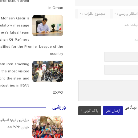
onstruction event
in Oman
انتظار بررسی : 0
مجموع نظرات : 0
. Mohsen Qadiri’s
واهد شد.
tulatory message
men’s futsal team
fahan Oil Refinery
د.
alified for the Premier League of the
country
han iron smelting
 the most visited
ng the steel and
ndustries in IRAN
EXPO
ورزشی
 دیدگاهی
ارسال نظر
پاک کردن !
لایق‌ترین تیم؛ اسپانی
جهانی ۲۰۲۶ شد