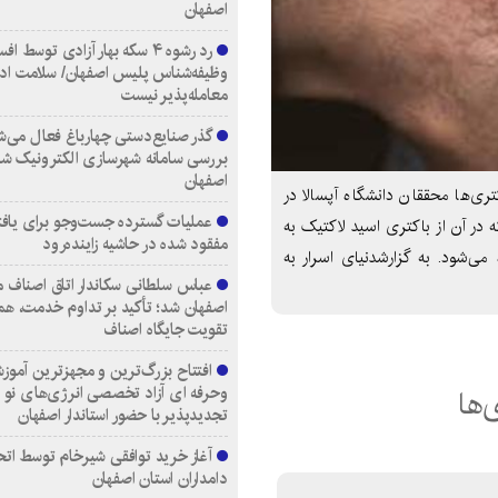
اصفهان
رد رشوه ۴ سکه بهار آزادی توسط اف
وظیفه‌شناس پلیس اصفهان/ سلامت اد
معامله‌پذیر نیست
گذر صنایع‌دستی چهارباغ فعال می‌ش
بررسی سامانه شهرسازی الکترونیک ش
اصفهان
ری‌ها محققان دانشگاه آپسالا در
عملیات گسترده جست‌وجو برای یاف
 در آن از باکتری اسید لاکتیک به
مفقود شده در حاشیه زاینده‌رود
ی‌شود. به گزارشدنیای اسرار به
عباس سلطانی سکاندار اتاق اصناف م
اصفهان شد؛ تأکید بر تداوم خدمت، هم
تقویت جایگاه اصناف
افتتاح بزرگ‌ترین و مجهزترین آموزش
‌ها
وحرفه ای آزاد تخصصی انرژی‌های نو 
تجدیدپذیر با حضور استاندار اصفهان
آغاز خرید توافقی شیرخام توسط اتح
دامداران استان اصفهان