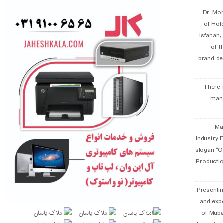
Dr. Mo
of Hol
Isfahan
of t
brand de
There 
man
19 
Industry E
slogan “Oi
Productio
Presentin
and exp
of Muba