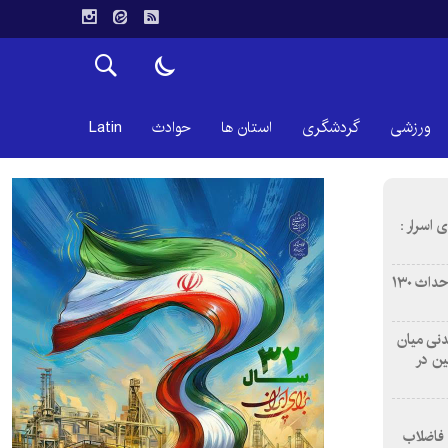
ورزشی
گردشگری
استان ها
حوادث
Latin
 اسرار :
بازآفرینی محله همت‌آباد اصفهان با احداث ۱۳۰
 آشامیدنی میان
ین در
 فاضلاب