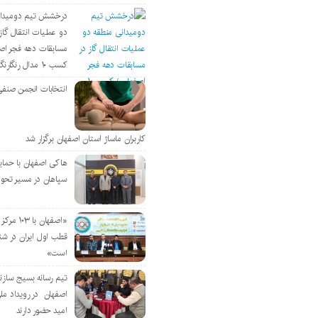
درخشش تیم دومیدان
دو عملیات انتقال گاز 
مسابقات دهه فجر اص
کسب ۱۰ مدال رنگارنگ
انتخابات انجمن صنفی
کاربران ماساژ استان اصفهان برگزار شد
هاکی اصفهان با حمای
سپاهان در مسیر تحو
«اصفهان با 
قطب اول ایران در شن
است»
تیم رسانه بسیج سازن
اصفهان در رویداد مل
امید حضور دارند