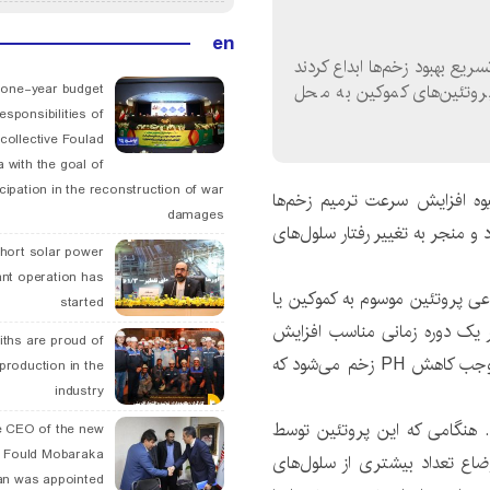
en
یع بهبود زخم‌ها ابداع کردند
پروتئین‌های کموکین به محل
 one-year budget
esponsibilities of
collective Foulad
 with the goal of
icipation in the reconstruction of war
یوه افزایش سرعت ترمیم زخم‌ها
damages
 منجر به تغییر رفتار سلول‌های
hort solar power
ant operation has
وعی پروتئین موسوم به کموکین یا
started
م در یک دوره زمانی مناسب افزایش
ths are proud of
دهند. همچنین اسید لاکتیک تولید شده توسط باکتری موجب کاهش PH زخم می‌شود که
 production in the
industry
. هنگامی که این پروتئین توسط
 CEO of the new
 Fould Mobaraka
ضاع تعداد بیشتری از سلول‌های
an was appointed