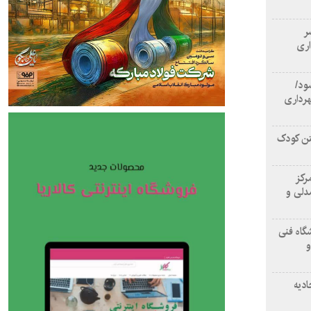
سر
اری
ود/
هرداری
تن کودک
رکز
دلی و
گاه فنی
و
ادیه