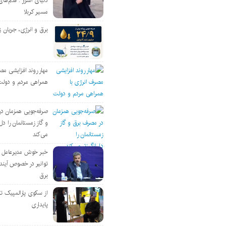
دنیای اسرار : قدم‌های
مسیر کربلا
برق و انرژی، جریان ز
مهار روند افزایشی مص
همراهی مردم و دولت
صرفه‌جویی همزمان د
و گاز زمستانمان را دل‌
می‌کند
خبر خوش مدیرعامل
توانیر در خصوص آین
برق
از سکوی پارالمپیک ت
پایداری