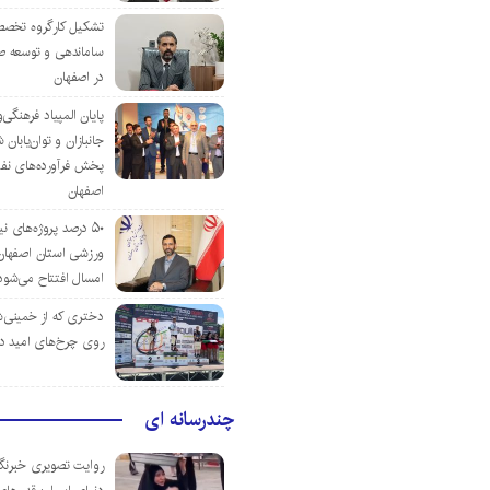
تشکیل کارگروه تخصص
ساماندهی و توسعه ص
در اصفهان
پایان المپیاد فرهنگی
جانبازان و توان‌یابا
پخش فرآورده‌های نفت
اصفهان
۵۰ درصد پروژه‌های نی
ورزشی استان اصفهان ت
امسال افتتاح می‌شود
دختری که از خمینی‌شهر
روی چرخ‌های امید د
چندرسانه ای
روایت تصویری خبرنگا