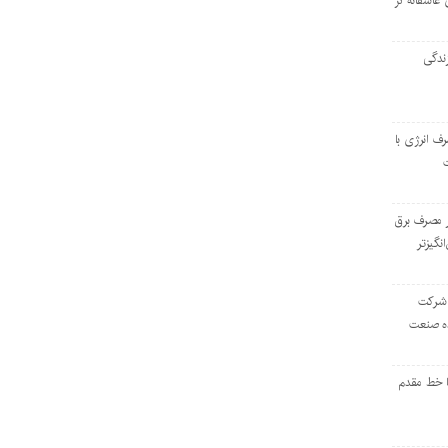
 عاشقانه در
ندگی
رف انرژی با
ر مصرف برق
انگیزتر
 شرکت
ده صنعت
ا خط مقدم