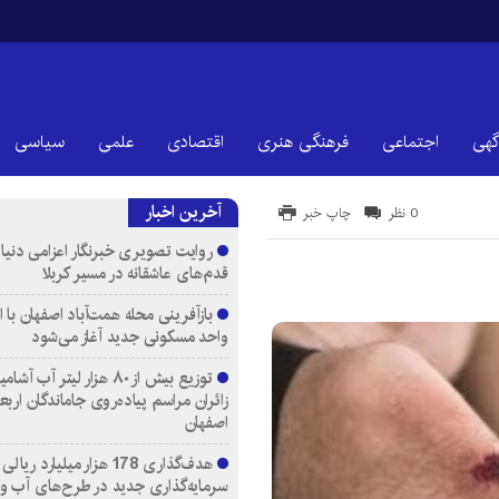
گهی
اجتماعی
فرهنگی هنری
اقتصادی
علمی
سیاسی
آخرین اخبار
0 نظر
چاپ خبر
روایت تصویری خبرنگار اعزامی دنیای
قدم‌های عاشقانه در مسیر کربلا
واحد مسکونی جدید آغاز می‌شود
توزیع بیش از ۸۰ هزار لیتر آب
زائران مراسم پیاده‌روی جاماندگان اربع
اصفهان
هدف‌گذاری 178 هزار میلیارد ریالی
سرمایه‌گذاری جدید در طرح‌های آب و