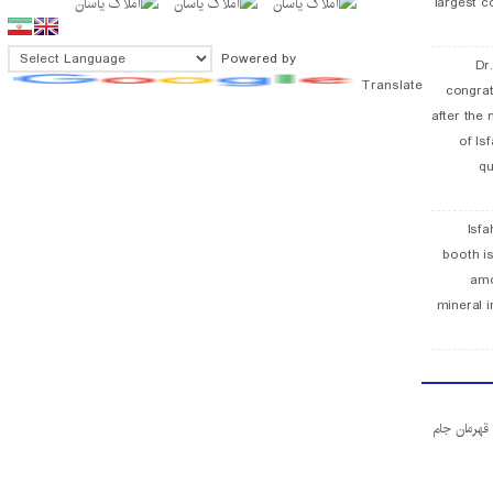
largest c
Powered by
Dr
Translate
congra
after the 
of Is
qu
Isfa
booth is
amo
mineral i
ا قهرمان جام