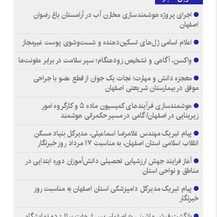
اجرای پروژه هوشمندسازی مخازن آب در آرامستان‌ باغ رضوان
اصفهان
اعلام اسامی ژل‌های تسکین‌دهنده و شست‌وشوی پوست غیرمجاز
واکسن، آگاهی و تشخیص زودهنگام؛ سپر سلامت در برابر عفونت‌ها
معجزه دانش و مهارت؛ نجات یک جوان از قطع عضو با جراحی
موفق در بیمارستان شریعتی اصفهان
هوشمندسازی فرآیندهای کمیسیون ماده ۵ و کارگروه امور
زیربنایی در اصفهان/ گامی در مسیر حکمرانی هوشمند
پیام تبریک مهندس غلامرضا اسماعیلی، مدیرکل بنیاد مسکن
انقلاب اسلامی استان اصفهان، به مناسبت ۱۷ مرداد روز خبرنگار
آغاز فرایند جهش ارزشیابی تحصیلی دانش‌آموزان دوره ابتدایی در
مناطق و نواحی استان
پیام تبریک مدیرکل دامپزشکی استان اصفهان به مناسبت روز
خبرنگار
بازگشت فرش ماشینی به اصفهان پس از هفت سال؛ دو نمایشگاه