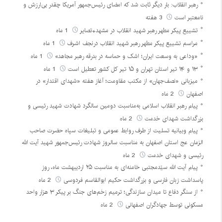
رهبر انقلاب: بار دیگر ثابت شد که امضای رئیس‌جمهور آمریکا چقدر بی‌ارزش و
نامعتبر است
3 هفته
تشییع پیکر مطهر رهبر شهید انقلاب در مشهد+تصایر
1 ماه
مراسم تشییع پیکر مطهر رهبر شهید انقلاب درنجف اشرف
1 ماه
«وداعی به وسعت ایران؛ اشک و حماسه در بدرقه رهبر مجاهد»
1 ماه
۱۳ و ۱۴ تیر استان تهران و ۱۵ تیر کل کشور تعطیل است
1 ماه
میزبانی «نصف‌جهان» از مکتب مقاومت؛ آغاز هفته «شهدای اقتدار» در
اصفهان
2 ماه
پیام رهبر انقلاب اسلامی به‌مناسبت دومین سالگرد شهادت شهید رئیسی و
بزرگداشت شهدای خدمت
2 ماه
پیام وبیانیه تسلیت از طرف روابط عمومی و تبلیغات سپاه حضرت صاحب
الزمان عج استان اصفهان به مناسبت سالروز شهادت رئیس‌جمهور شهید آیت الله
رئیسی و شهدای خدمت
2 ماه
پیام آیت الله سیّدمجتبی خامنه‌ای به مناسبت ۲۵ اردیبهشت ماه، روز
پاسداشت زبان فارسی و بزرگداشت حکیم ابوالقاسم فردوسی
2 ماه
از سنگر دفاع تا میدان سازندگی؛ ترمیم زخم‌های جنگ بر پیکر ۳ هزار واحد
مسکونی توسط جهادگران اصفهانی
2 ماه