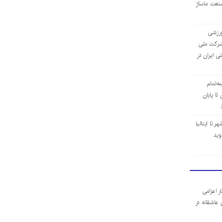
نعت ماساژ
‌ورزشی
ن شرکت ملی
ی ایران در
مه‌تمام
ا پایان
 تا ایتالیا
وید
ر اعزامی
 عاشقانه در