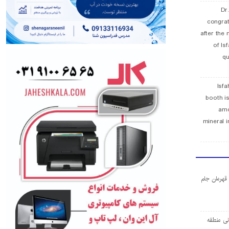
Dr
congra
after the 
of Is
qu
Isfa
booth is
amo
mineral i
ا قهرمان جام
ی منطقه