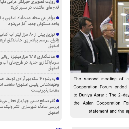
روایت تصویری خبرنگار اعزامی دنیای
قدم‌های عاشقانه در مسیر کربلا
واحد مسکونی جدید آغاز می‌شود
توزیع بیش از ۸۰ هزار لیتر آب
زائران مراسم پیاده‌روی جاماندگان اربع
اصفهان
هدف‌گذاری 178 هزار میلیارد ریالی
سرمایه‌گذاری جدید در طرح‌های آب و
اصفهان
رد رشوه ۴ سکه بهار آزادی توسط اف
The second meeting of 
وظیفه‌شناس پلیس اصفهان/ سلامت اد
Cooperation Forum ended w
معامله‌پذیر نیست
to Duniya Asrar : The 2-d
گذر صنایع‌دستی چهارباغ فعال می‌ش
the Asian Cooperation Fo
بررسی سامانه شهرسازی الکترونیک ش
statement and the a
اصفهان
en