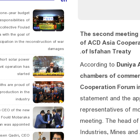
 one-year budget
esponsibilities of
collective Foulad
The second meeting
 with the goal of
of ACD Asia Coopera
icipation in the reconstruction of war
damages
of Isfahan Treaty.
hort solar power
According to
Duniya 
ant operation has
started
chambers of commer
ths are proud of
Cooperation Forum i
 production in the
statement and the ap
industry
representatives of mo
 CEO of the new
 Fould Mobaraka
meeting. The head o
an was appointed
Industries, Mines and 
hsen Qadiri, CEO