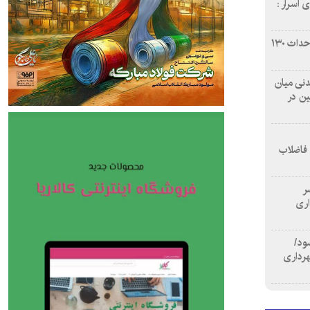
 اسرار :
بازآفرینی محله همت‌آباد اصفهان با احداث ۱۳۰
 آشامیدنی میان
ین در
 فاضلاب
سر
اری
ود/
هرداری