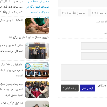
دو عملیات انتقال گاز 
مسابقات دهه فجر اص
کسب ۱۰ مدال رنگارنگ
ررسی : 224
مجموع نظرات : 225
انتخابات انجمن صنفی
واهد شد.
د.
کاربران ماساژ استان اصفهان برگزار شد
هاکی اصفهان با حمای
سپاهان در مسیر تحو
«اصفهان با 
قطب اول ایران در شن
است»
تیم رسانه بسیج سازن
 دیدگاهی
ارسال نظر
پاک کردن !
اصفهان در رویداد مل
امید حضور دارند
تشکیل کارگروه تخصص