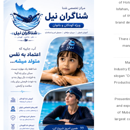
of Hol
Isfahan
of t
brand de
There 
man
19 
Industry E
slogan “Oi
Productio
Presentin
and exp
of Muba
largest c