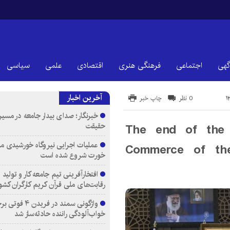
گهی
اجتماعی
فرهنگی هنری
اقتصادی
علمی
سیاسی
آخرین اخبار
0 نظر
چاپ خبر
خبرنگار؛ صدای بیدار جامعه در مسیر
حقیقت
The end of the 
عملیات اجرایی نیروگاه خورشیدی م
Commerce of the
خورت شروع شده است
افتخارآفرینی تیم جامعه کار و تولید 
رقابت‌های ملی قرآن کریم کارگران کشو
واژگونی سمند در فری
خواب‌آلودگی راننده حادثه‌ساز شد