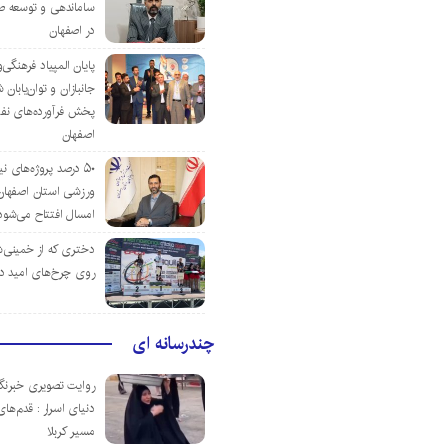
ساماندهی و توسعه ص
در اصفهان
پایان المپیاد فرهنگی
جانبازان و توان‌یابا
پخش فرآورده‌های نفت
اصفهان
۵۰ درصد پروژه‌های نی
ورزشی استان اصفهان ت
امسال افتتاح می‌شود
دختری که از خمینی‌شهر
روی چرخ‌های امید د
چندرسانه ای
روایت تصویری خبرنگا
دنیای اسرار : قدم‌های
مسیر کربلا