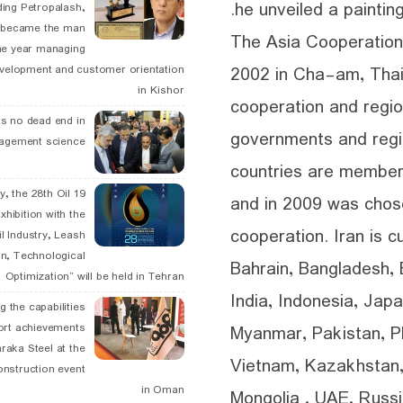
he unveiled a paintin
ding Petropalash,
, became the man
The Asia Cooperation
he year managing
2002 in Cha-am, Thail
velopment and customer orientation
in Kishor
cooperation and regio
is no dead end in
governments and regi
agement science
countries are members
May, the 28th Oil
and in 2009 was chose
xhibition with the
cooperation. Iran is c
l Industry, Leash
n, Technological
Bahrain, Bangladesh,
Optimization” will be held in Tehran
India, Indonesia, Jap
g the capabilities
ort achievements
Myanmar, Pakistan, Ph
raka Steel at the
Vietnam, Kazakhstan,
onstruction event
in Oman
Mongolia , UAE, Russia