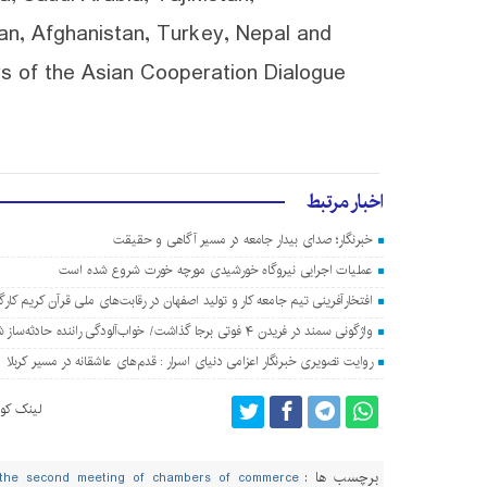
an, Afghanistan, Turkey, Nepal and
s of the Asian Cooperation Dialogue
اخبار مرتبط
خبرنگار؛ صدای بیدار جامعه در مسیر آگاهی و حقیقت
عملیات اجرایی نیروگاه خورشیدی مورچه خورت شروع شده است
افتخارآفرینی تیم جامعه کار و تولید اصفهان در رقابت‌های ملی قرآن کریم کارگ
واژگونی سمند در فریدن ۴ فوتی برجا گذاشت/ خواب‌آلودگی راننده حادثه‌ساز شد
روایت تصویری خبرنگار اعزامی دنیای اسرار : قدم‌های عاشقانه در مسیر کربلا
لینک کوت
برچسب ها :
the second meeting of chambers of commerce