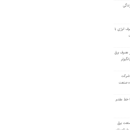
ندگی
رف انرژی با
ر مصرف برق
انگیزتر
 شرکت
ده صنعت
ا خط مقدم
 صنعت برق
بار تابستان