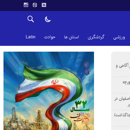
ورزشی
گردشگری
استان ها
حوادث
Latin
 آگاهی و
ورچه
اصفهان در
ر
دن ۴ فوتی برجا گذاشت/