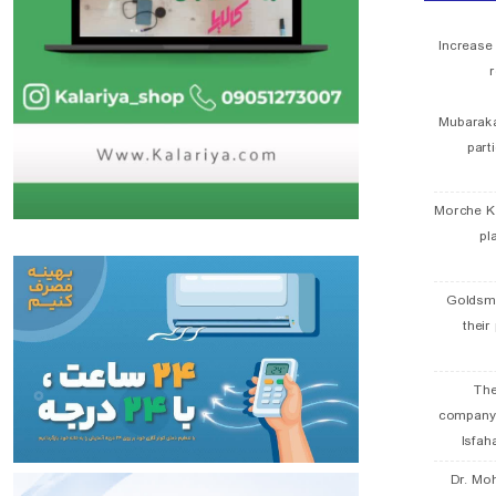
Increase
r
Mubaraka
part
Morche K
pl
Goldsmi
their
The
company
Isfah
Dr. Mo