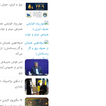
برق و انرژی، جریان ز
مهار روند افزایشی مص
همراهی مردم و دولت
صرفه‌جویی همزمان د
و گاز زمستانمان را دل‌
می‌کند
خبر خوش مدیرعامل
توانیر در خصوص آین
برق
از سکوی پارالمپیک ت
پایداری
۱۴ مگاپروژه‌ کلیدی
برای عبور ایمن از اوج 