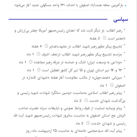
بازآفرینی محله همت‌آباد اصفهان با احداث ۱۳۰ واحد مسکونی جدید آغاز می‌شود
سیاسی
رهبر انقلاب: بار دیگر ثابت شد که امضای رئیس‌جمهور آمریکا چقدر بی‌ارزش و
نامعتبر است
2 هفته
تشییع پیکر مطهر رهبر شهید انقلاب در مشهد+تصایر
4 هفته
مراسم تشییع پیکر مطهر رهبر شهید انقلاب درنجف اشرف
1 ماه
«وداعی به وسعت ایران؛ اشک و حماسه در بدرقه رهبر مجاهد»
1 ماه
۱۳ و ۱۴ تیر استان تهران و ۱۵ تیر کل کشور تعطیل است
1 ماه
میزبانی «نصف‌جهان» از مکتب مقاومت؛ آغاز هفته «شهدای اقتدار» در
اصفهان
1 ماه
پیام رهبر انقلاب اسلامی به‌مناسبت دومین سالگرد شهادت شهید رئیسی و
بزرگداشت شهدای خدمت
2 ماه
پیام وبیانیه تسلیت از طرف روابط عمومی و تبلیغات سپاه حضرت صاحب
الزمان عج استان اصفهان به مناسبت سالروز شهادت رئیس‌جمهور شهید آیت الله
رئیسی و شهدای خدمت
2 ماه
پیام آیت الله سیّدمجتبی خامنه‌ای به مناسبت ۲۵ اردیبهشت ماه، روز