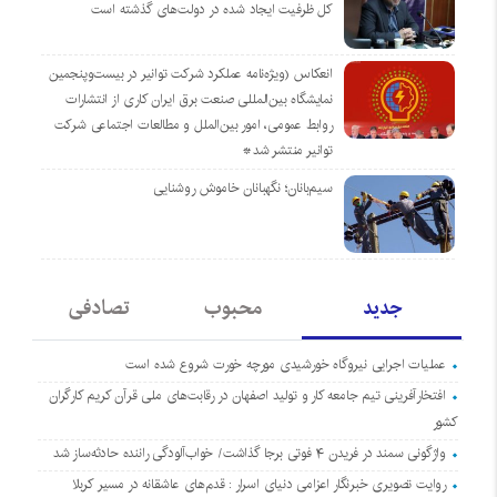
کل ظرفیت ایجاد شده در دولت‌های گذشته است
انعکاس (ویژه‌نامه عملکرد شرکت توانیر در بیست‌وپنجمین
نمایشگاه بین‌المللی صنعت برق ایران کاری از انتشارات
روابط عمومی، امور بین‌الملل و مطالعات اجتماعی شرکت
توانیر منتشر شد*
سیم‌بانان؛ نگهبانان خاموش روشنایی
جدید
محبوب
تصادفی
عملیات اجرایی نیروگاه خورشیدی مورچه خورت شروع شده است
افتخارآفرینی تیم جامعه کار و تولید اصفهان در رقابت‌های ملی قرآن کریم کارگران
کشور
واژگونی سمند در فریدن ۴ فوتی برجا گذاشت/ خواب‌آلودگی راننده حادثه‌ساز شد
روایت تصویری خبرنگار اعزامی دنیای اسرار : قدم‌های عاشقانه در مسیر کربلا