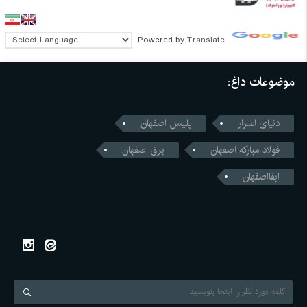
Powered by
Translate
موضوعات داغ:
دنیای اسرار
پلیس اصفهان
فولاد مبارکه اصفهان
برق اصفهان
ابفااصفهان