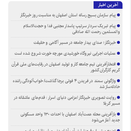
آخرین اخبار
پیام سازمان بسیج رسانه استان اصفهان به مناسبت روز خبرنگار
پیام تبریک سردار سرتیپ پاسدار مجتبی فدا و حجت‌الاسلام
والمسلمین رحمت الله صادقی
خبرنگار؛ صدای بیدار جامعه در مسیر آگاهی و حقیقت
عملیات اجرایی نیروگاه خورشیدی مورچه خورت شروع شده است
افتخارآفرینی تیم جامعه کار و تولید اصفهان در رقابت‌های ملی قرآن
کریم کارگران کشور
واژگونی سمند در فریدن ۴ فوتی برجا گذاشت/ خواب‌آلودگی راننده
حادثه‌ساز شد
روایت تصویری خبرنگار اعزامی دنیای اسرار : قدم‌های عاشقانه در
مسیر کربلا
بازآفرینی محله همت‌آباد اصفهان با احداث ۱۳۰ واحد مسکونی
جدید آغاز می‌شود
توزیع بیش از ۸۰ هزار لیتر آب آشامیدنی میان زائران مراسم