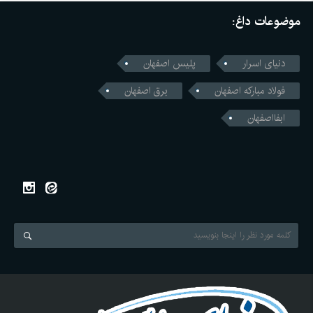
موضوعات داغ:
دنیای اسرار
پلیس اصفهان
فولاد مبارکه اصفهان
برق اصفهان
ابفااصفهان