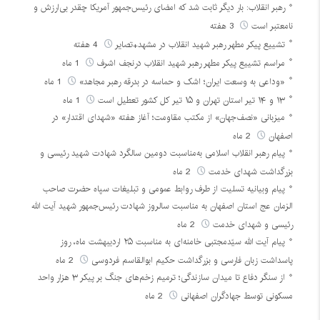
رهبر انقلاب: بار دیگر ثابت شد که امضای رئیس‌جمهور آمریکا چقدر بی‌ارزش و
نامعتبر است
3 هفته
تشییع پیکر مطهر رهبر شهید انقلاب در مشهد+تصایر
4 هفته
مراسم تشییع پیکر مطهر رهبر شهید انقلاب درنجف اشرف
1 ماه
«وداعی به وسعت ایران؛ اشک و حماسه در بدرقه رهبر مجاهد»
1 ماه
۱۳ و ۱۴ تیر استان تهران و ۱۵ تیر کل کشور تعطیل است
1 ماه
میزبانی «نصف‌جهان» از مکتب مقاومت؛ آغاز هفته «شهدای اقتدار» در
اصفهان
2 ماه
پیام رهبر انقلاب اسلامی به‌مناسبت دومین سالگرد شهادت شهید رئیسی و
بزرگداشت شهدای خدمت
2 ماه
پیام وبیانیه تسلیت از طرف روابط عمومی و تبلیغات سپاه حضرت صاحب
الزمان عج استان اصفهان به مناسبت سالروز شهادت رئیس‌جمهور شهید آیت الله
رئیسی و شهدای خدمت
2 ماه
پیام آیت الله سیّدمجتبی خامنه‌ای به مناسبت ۲۵ اردیبهشت ماه، روز
پاسداشت زبان فارسی و بزرگداشت حکیم ابوالقاسم فردوسی
2 ماه
از سنگر دفاع تا میدان سازندگی؛ ترمیم زخم‌های جنگ بر پیکر ۳ هزار واحد
مسکونی توسط جهادگران اصفهانی
2 ماه