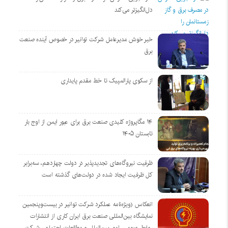
دل‌انگیزتر می‌کند
خبر خوش مدیرعامل شرکت توانیر در خصوص آینده صنعت
برق
از سکوی پارالمپیک تا خط مقدم پایداری
۱۴ مگاپروژه‌ کلیدی صنعت برق برای عبور ایمن از اوج بار
تابستان ۱۴۰۵
ظرفیت نیروگاه‌های تجدیدپذیر در دولت چهاردهم، سه‌برابر
کل ظرفیت ایجاد شده در دولت‌های گذشته است
انعکاس (ویژه‌نامه عملکرد شرکت توانیر در بیست‌وپنجمین
نمایشگاه بین‌المللی صنعت برق ایران کاری از انتشارات
روابط عمومی، امور بین‌الملل و مطالعات اجتماعی شرکت