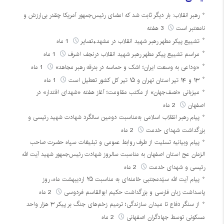
رهبر انقلاب: بار دیگر ثابت شد که امضای رئیس‌جمهور آمریکا چقدر بی‌ارزش و
نامعتبر است
3 هفته
تشییع پیکر مطهر رهبر شهید انقلاب در مشهد+تصایر
1 ماه
مراسم تشییع پیکر مطهر رهبر شهید انقلاب درنجف اشرف
1 ماه
«وداعی به وسعت ایران؛ اشک و حماسه در بدرقه رهبر مجاهد»
1 ماه
۱۳ و ۱۴ تیر استان تهران و ۱۵ تیر کل کشور تعطیل است
1 ماه
میزبانی «نصف‌جهان» از مکتب مقاومت؛ آغاز هفته «شهدای اقتدار» در
اصفهان
2 ماه
پیام رهبر انقلاب اسلامی به‌مناسبت دومین سالگرد شهادت شهید رئیسی و
بزرگداشت شهدای خدمت
2 ماه
پیام وبیانیه تسلیت از طرف روابط عمومی و تبلیغات سپاه حضرت صاحب
الزمان عج استان اصفهان به مناسبت سالروز شهادت رئیس‌جمهور شهید آیت الله
رئیسی و شهدای خدمت
2 ماه
پیام آیت الله سیّدمجتبی خامنه‌ای به مناسبت ۲۵ اردیبهشت ماه، روز
پاسداشت زبان فارسی و بزرگداشت حکیم ابوالقاسم فردوسی
2 ماه
از سنگر دفاع تا میدان سازندگی؛ ترمیم زخم‌های جنگ بر پیکر ۳ هزار واحد
مسکونی توسط جهادگران اصفهانی
2 ماه