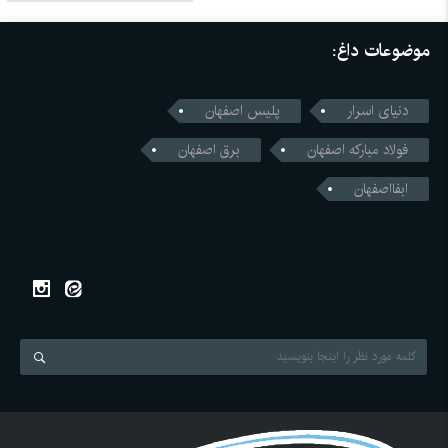
موضوعات داغ:
دنیای اسرار
پلیس اصفهان
فولاد مبارکه اصفهان
برق اصفهان
ابفااصفهان