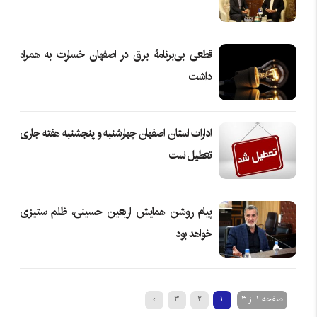
قطعی بی‌برنامۀ برق در اصفهان خسارت به همراه
داشت
ادارات استان اصفهان چهارشنبه و پنجشنبه هفته جاری
تعطیل است
پیام روشن همایش اربعین حسینی، ظلم ستیزی
خواهد بود
صفحه 1 از 3
1
2
3
›