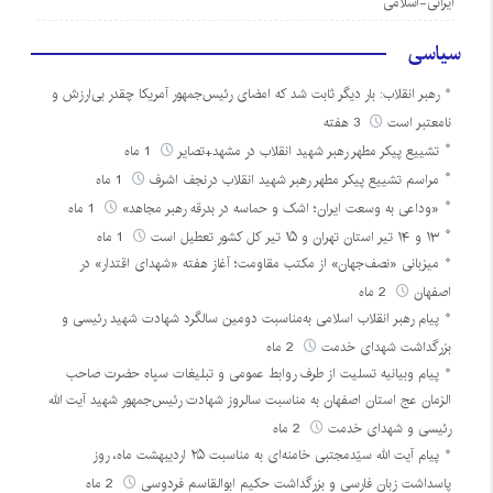
ایرانی-اسلامی
سیاسی
رهبر انقلاب: بار دیگر ثابت شد که امضای رئیس‌جمهور آمریکا چقدر بی‌ارزش و
نامعتبر است
3 هفته
تشییع پیکر مطهر رهبر شهید انقلاب در مشهد+تصایر
1 ماه
مراسم تشییع پیکر مطهر رهبر شهید انقلاب درنجف اشرف
1 ماه
«وداعی به وسعت ایران؛ اشک و حماسه در بدرقه رهبر مجاهد»
1 ماه
۱۳ و ۱۴ تیر استان تهران و ۱۵ تیر کل کشور تعطیل است
1 ماه
میزبانی «نصف‌جهان» از مکتب مقاومت؛ آغاز هفته «شهدای اقتدار» در
اصفهان
2 ماه
پیام رهبر انقلاب اسلامی به‌مناسبت دومین سالگرد شهادت شهید رئیسی و
بزرگداشت شهدای خدمت
2 ماه
پیام وبیانیه تسلیت از طرف روابط عمومی و تبلیغات سپاه حضرت صاحب
الزمان عج استان اصفهان به مناسبت سالروز شهادت رئیس‌جمهور شهید آیت الله
رئیسی و شهدای خدمت
2 ماه
پیام آیت الله سیّدمجتبی خامنه‌ای به مناسبت ۲۵ اردیبهشت ماه، روز
پاسداشت زبان فارسی و بزرگداشت حکیم ابوالقاسم فردوسی
2 ماه