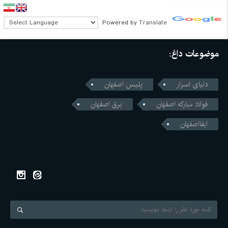
Powered by
Translate
موضوعات داغ:
دنیای اسرار
پلیس اصفهان
فولاد مبارکه اصفهان
برق اصفهان
ابفااصفهان