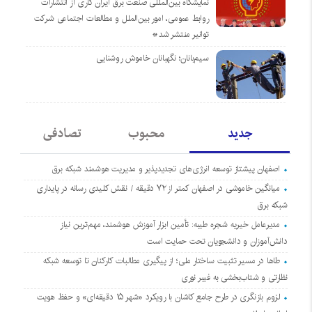
نمایشگاه بین‌المللی صنعت برق ایران کاری از انتشارات
روابط عمومی، امور بین‌الملل و مطالعات اجتماعی شرکت
توانیر منتشر شد*
سیم‌بانان؛ نگهبانان خاموش روشنایی
جدید
محبوب
تصادفی
اصفهان پیشتاز توسعه انرژی‌های تجدیدپذیر و مدیریت هوشمند شبکه برق
میانگین خاموشی در اصفهان کمتر از ۷۲ دقیقه / نقش کلیدی رسانه در پایداری
شبکه برق
مدیرعامل خیریه شجره طیبه: تأمین ابزار آموزش هوشمند، مهم‌ترین نیاز
دانش‌آموزان و دانشجویان تحت حمایت است
طاها در مسیر تثبیت ساختار ملی؛ از پیگیری مطالبات کارکنان تا توسعه شبکه
نظارتی و شتاب‌بخشی به فیبر نوری
لزوم بازنگری در طرح جامع کاشان با رویکرد «شهر ۱۵ دقیقه‌ای» و حفظ هویت