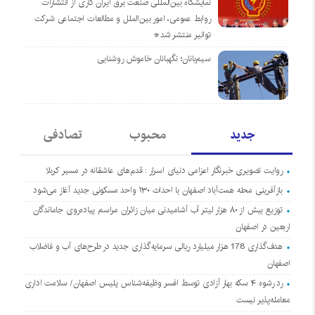
نمایشگاه بین‌المللی صنعت برق ایران کاری از انتشارات
روابط عمومی، امور بین‌الملل و مطالعات اجتماعی شرکت
توانیر منتشر شد*
سیم‌بانان؛ نگهبانان خاموش روشنایی
جدید
محبوب
تصادفی
روایت تصویری خبرنگار اعزامی دنیای اسرار : قدم‌های عاشقانه در مسیر کربلا
بازآفرینی محله همت‌آباد اصفهان با احداث ۱۳۰ واحد مسکونی جدید آغاز می‌شود
توزیع بیش از ۸۰ هزار لیتر آب آشامیدنی میان زائران مراسم پیاده‌روی جاماندگان
اربعین در اصفهان
هدف‌گذاری 178 هزار میلیارد ریالی سرمایه‌گذاری جدید در طرح‌های آب و فاضلاب
اصفهان
رد رشوه ۴ سکه بهار آزادی توسط افسر وظیفه‌شناس پلیس اصفهان/ سلامت اداری
معامله‌پذیر نیست