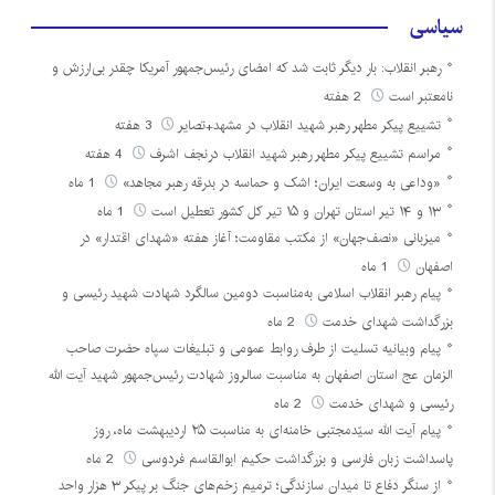
سیاسی
رهبر انقلاب: بار دیگر ثابت شد که امضای رئیس‌جمهور آمریکا چقدر بی‌ارزش و
نامعتبر است
2 هفته
تشییع پیکر مطهر رهبر شهید انقلاب در مشهد+تصایر
3 هفته
مراسم تشییع پیکر مطهر رهبر شهید انقلاب درنجف اشرف
4 هفته
«وداعی به وسعت ایران؛ اشک و حماسه در بدرقه رهبر مجاهد»
1 ماه
۱۳ و ۱۴ تیر استان تهران و ۱۵ تیر کل کشور تعطیل است
1 ماه
میزبانی «نصف‌جهان» از مکتب مقاومت؛ آغاز هفته «شهدای اقتدار» در
اصفهان
1 ماه
پیام رهبر انقلاب اسلامی به‌مناسبت دومین سالگرد شهادت شهید رئیسی و
بزرگداشت شهدای خدمت
2 ماه
پیام وبیانیه تسلیت از طرف روابط عمومی و تبلیغات سپاه حضرت صاحب
الزمان عج استان اصفهان به مناسبت سالروز شهادت رئیس‌جمهور شهید آیت الله
رئیسی و شهدای خدمت
2 ماه
پیام آیت الله سیّدمجتبی خامنه‌ای به مناسبت ۲۵ اردیبهشت ماه، روز
پاسداشت زبان فارسی و بزرگداشت حکیم ابوالقاسم فردوسی
2 ماه
از سنگر دفاع تا میدان سازندگی؛ ترمیم زخم‌های جنگ بر پیکر ۳ هزار واحد