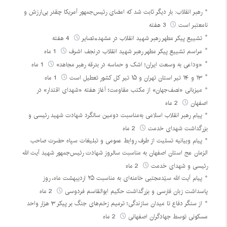
رهبر انقلاب: بار دیگر ثابت شد که امضای رئیس‌جمهور آمریکا چقدر بی‌ارزش و
نامعتبر است
3 هفته
تشییع پیکر مطهر رهبر شهید انقلاب در مشهد+تصایر
4 هفته
مراسم تشییع پیکر مطهر رهبر شهید انقلاب درنجف اشرف
1 ماه
«وداعی به وسعت ایران؛ اشک و حماسه در بدرقه رهبر مجاهد»
1 ماه
۱۳ و ۱۴ تیر استان تهران و ۱۵ تیر کل کشور تعطیل است
1 ماه
میزبانی «نصف‌جهان» از مکتب مقاومت؛ آغاز هفته «شهدای اقتدار» در
اصفهان
2 ماه
پیام رهبر انقلاب اسلامی به‌مناسبت دومین سالگرد شهادت شهید رئیسی و
بزرگداشت شهدای خدمت
2 ماه
پیام وبیانیه تسلیت از طرف روابط عمومی و تبلیغات سپاه حضرت صاحب
الزمان عج استان اصفهان به مناسبت سالروز شهادت رئیس‌جمهور شهید آیت الله
رئیسی و شهدای خدمت
2 ماه
پیام آیت الله سیّدمجتبی خامنه‌ای به مناسبت ۲۵ اردیبهشت ماه، روز
پاسداشت زبان فارسی و بزرگداشت حکیم ابوالقاسم فردوسی
2 ماه
از سنگر دفاع تا میدان سازندگی؛ ترمیم زخم‌های جنگ بر پیکر ۳ هزار واحد
مسکونی توسط جهادگران اصفهانی
2 ماه