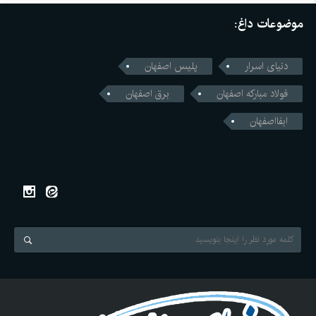
موضوعات داغ:
دنیای اسرار
پلیس اصفهان
فولاد مبارکه اصفهان
برق اصفهان
ابفااصفهان