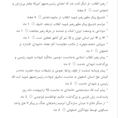
رهبر انقلاب: بار دیگر ثابت شد که امضای رئیس‌جمهور آمریکا چقدر بی‌ارزش و
نامعتبر است
2 هفته
تشییع پیکر مطهر رهبر شهید انقلاب در مشهد+تصایر
4 هفته
مراسم تشییع پیکر مطهر رهبر شهید انقلاب درنجف اشرف
1 ماه
«وداعی به وسعت ایران؛ اشک و حماسه در بدرقه رهبر مجاهد»
1 ماه
۱۳ و ۱۴ تیر استان تهران و ۱۵ تیر کل کشور تعطیل است
1 ماه
میزبانی «نصف‌جهان» از مکتب مقاومت؛ آغاز هفته «شهدای اقتدار» در
اصفهان
1 ماه
پیام رهبر انقلاب اسلامی به‌مناسبت دومین سالگرد شهادت شهید رئیسی و
بزرگداشت شهدای خدمت
2 ماه
پیام وبیانیه تسلیت از طرف روابط عمومی و تبلیغات سپاه حضرت صاحب
الزمان عج استان اصفهان به مناسبت سالروز شهادت رئیس‌جمهور شهید آیت الله
رئیسی و شهدای خدمت
2 ماه
پیام آیت الله سیّدمجتبی خامنه‌ای به مناسبت ۲۵ اردیبهشت ماه، روز
پاسداشت زبان فارسی و بزرگداشت حکیم ابوالقاسم فردوسی
2 ماه
از سنگر دفاع تا میدان سازندگی؛ ترمیم زخم‌های جنگ بر پیکر ۳ هزار واحد
مسکونی توسط جهادگران اصفهانی
2 ماه