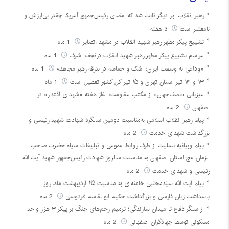
رهبر انقلاب: بار دیگر ثابت شد که امضای رئیس‌جمهور آمریکا چقدر بی‌ارزش و
نامعتبر است
3 هفته
تشییع پیکر مطهر رهبر شهید انقلاب در مشهد+تصایر
1 ماه
مراسم تشییع پیکر مطهر رهبر شهید انقلاب درنجف اشرف
1 ماه
«وداعی به وسعت ایران؛ اشک و حماسه در بدرقه رهبر مجاهد»
1 ماه
۱۳ و ۱۴ تیر استان تهران و ۱۵ تیر کل کشور تعطیل است
1 ماه
میزبانی «نصف‌جهان» از مکتب مقاومت؛ آغاز هفته «شهدای اقتدار» در
اصفهان
2 ماه
پیام رهبر انقلاب اسلامی به‌مناسبت دومین سالگرد شهادت شهید رئیسی و
بزرگداشت شهدای خدمت
2 ماه
پیام وبیانیه تسلیت از طرف روابط عمومی و تبلیغات سپاه حضرت صاحب
الزمان عج استان اصفهان به مناسبت سالروز شهادت رئیس‌جمهور شهید آیت الله
رئیسی و شهدای خدمت
2 ماه
پیام آیت الله سیّدمجتبی خامنه‌ای به مناسبت ۲۵ اردیبهشت ماه، روز
پاسداشت زبان فارسی و بزرگداشت حکیم ابوالقاسم فردوسی
2 ماه
از سنگر دفاع تا میدان سازندگی؛ ترمیم زخم‌های جنگ بر پیکر ۳ هزار واحد
مسکونی توسط جهادگران اصفهانی
2 ماه