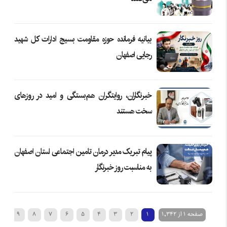
بیانیه فرمانده حوزه مقاومت بسیج ادارات کل شهید
رجایی اصفهان
خبرنگاران، روایتگران هم‌بستگی و امید در روزهای
سخت هستند
پیام تبریک مدیر درمان تامین اجتماعی استان اصفهان
به مناسبت روز خبرنگار
صفحه 1 از 1,342
1
2
3
4
5
6
7
8
9
10