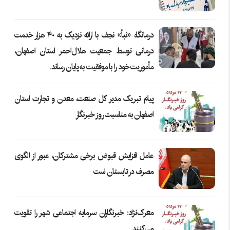
درمانگاه «نبأ» نجف با ارائه نزدیک به ۴۰ هزار خدمت
درمانی توسط جمعیت هلال‌احمر استان اصفهان،
مأموریت خود را با موفقیت به پایان رساند.
پیام تبریک مدیر کل صنعت، معدن و تجارت استان
اصفهان به مناسبت روز خبرنگار
عامل افزایش قبوض برخی مشترکان، عبور از الگوی
مصرف در تابستان است
معرک‌نژاد: خبرنگاران سرمایه اجتماعی شهر را تقویت
می‌کنند