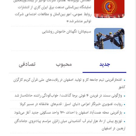
انعکاس (ویژه‌نامه عملکرد شرکت توانیر در بیست‌وپنجمین
نمایشگاه بین‌المللی صنعت برق ایران کاری از انتشارات
روابط عمومی، امور بین‌الملل و مطالعات اجتماعی شرکت
توانیر منتشر شد*
سیم‌بانان؛ نگهبانان خاموش روشنایی
جدید
محبوب
تصادفی
افتخارآفرینی تیم جامعه کار و تولید اصفهان در رقابت‌های ملی قرآن کریم کارگران
کشور
واژگونی سمند در فریدن ۴ فوتی برجا گذاشت/ خواب‌آلودگی راننده حادثه‌ساز شد
روایت تصویری خبرنگار اعزامی دنیای اسرار : قدم‌های عاشقانه در مسیر کربلا
بازآفرینی محله همت‌آباد اصفهان با احداث ۱۳۰ واحد مسکونی جدید آغاز می‌شود
توزیع بیش از ۸۰ هزار لیتر آب آشامیدنی میان زائران مراسم پیاده‌روی جاماندگان
اربعین در اصفهان