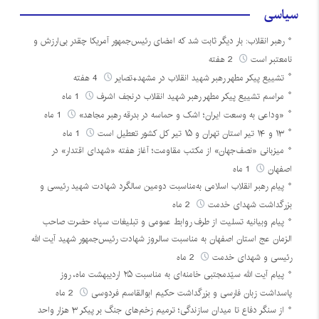
سیاسی
رهبر انقلاب: بار دیگر ثابت شد که امضای رئیس‌جمهور آمریکا چقدر بی‌ارزش و
نامعتبر است
2 هفته
تشییع پیکر مطهر رهبر شهید انقلاب در مشهد+تصایر
4 هفته
مراسم تشییع پیکر مطهر رهبر شهید انقلاب درنجف اشرف
1 ماه
«وداعی به وسعت ایران؛ اشک و حماسه در بدرقه رهبر مجاهد»
1 ماه
۱۳ و ۱۴ تیر استان تهران و ۱۵ تیر کل کشور تعطیل است
1 ماه
میزبانی «نصف‌جهان» از مکتب مقاومت؛ آغاز هفته «شهدای اقتدار» در
اصفهان
1 ماه
پیام رهبر انقلاب اسلامی به‌مناسبت دومین سالگرد شهادت شهید رئیسی و
بزرگداشت شهدای خدمت
2 ماه
پیام وبیانیه تسلیت از طرف روابط عمومی و تبلیغات سپاه حضرت صاحب
الزمان عج استان اصفهان به مناسبت سالروز شهادت رئیس‌جمهور شهید آیت الله
رئیسی و شهدای خدمت
2 ماه
پیام آیت الله سیّدمجتبی خامنه‌ای به مناسبت ۲۵ اردیبهشت ماه، روز
پاسداشت زبان فارسی و بزرگداشت حکیم ابوالقاسم فردوسی
2 ماه
از سنگر دفاع تا میدان سازندگی؛ ترمیم زخم‌های جنگ بر پیکر ۳ هزار واحد