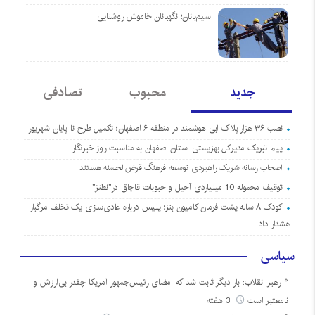
سیم‌بانان؛ نگهبانان خاموش روشنایی
جدید
محبوب
تصادفی
نصب ۳۶ هزار پلاک آبی هوشمند در منطقه ۶ اصفهان؛ تکمیل طرح تا پایان شهریور
پیام تبریک مدیرکل بهزیستی استان اصفهان به مناسبت روز خبرنگار
اصحاب رسانه شریک راهبردی توسعه فرهنگ قرض‌الحسنه هستند
توقیف محموله 10 میلیاردی آجیل و حبوبات قاچاق در”نطنز”
کودک ۸ ساله پشت فرمان کامیون بنز؛ پلیس درباره عادی‌سازی یک تخلف مرگبار
هشدار داد
سیاسی
رهبر انقلاب: بار دیگر ثابت شد که امضای رئیس‌جمهور آمریکا چقدر بی‌ارزش و
نامعتبر است
3 هفته