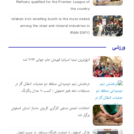
Refinery qualified for the Premier League of
the country
Isfahan iron smelting booth is the most visited
among the steel and mineral industries in
IRAN EXPO
ورزشی
لایق‌ترین تیم؛ اسپانیا قهرمان جام جهانی ۲۰۲۶ شد
درخشش تیم دومیدانی منطقه دو عملیات انتقال گاز در
مسابقات دهه فجر اصفهان / کسب ۱۰ مدال رنگارنگ
انتخابات انجمن صنفی کارگری کاربران ماساژ استان اصفهان
برگزار شد
هاکی اصفهان با حمایت باشگاه سپاهان در مسیر تحول