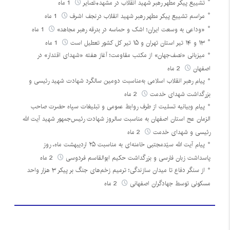
تشییع پیکر مطهر رهبر شهید انقلاب در مشهد+تصایر
1 ماه
مراسم تشییع پیکر مطهر رهبر شهید انقلاب درنجف اشرف
1 ماه
«وداعی به وسعت ایران؛ اشک و حماسه در بدرقه رهبر مجاهد»
1 ماه
۱۳ و ۱۴ تیر استان تهران و ۱۵ تیر کل کشور تعطیل است
1 ماه
میزبانی «نصف‌جهان» از مکتب مقاومت؛ آغاز هفته «شهدای اقتدار» در
اصفهان
2 ماه
پیام رهبر انقلاب اسلامی به‌مناسبت دومین سالگرد شهادت شهید رئیسی و
بزرگداشت شهدای خدمت
2 ماه
پیام وبیانیه تسلیت از طرف روابط عمومی و تبلیغات سپاه حضرت صاحب
الزمان عج استان اصفهان به مناسبت سالروز شهادت رئیس‌جمهور شهید آیت الله
رئیسی و شهدای خدمت
2 ماه
پیام آیت الله سیّدمجتبی خامنه‌ای به مناسبت ۲۵ اردیبهشت ماه، روز
پاسداشت زبان فارسی و بزرگداشت حکیم ابوالقاسم فردوسی
2 ماه
از سنگر دفاع تا میدان سازندگی؛ ترمیم زخم‌های جنگ بر پیکر ۳ هزار واحد
مسکونی توسط جهادگران اصفهانی
2 ماه