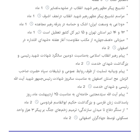
تشییع پیکر مطهر رهبر شهید انقلاب در مشهد+تصایر
1 ماه
مراسم تشییع پیکر مطهر رهبر شهید انقلاب درنجف اشرف
1 ماه
«وداعی به وسعت ایران؛ اشک و حماسه در بدرقه رهبر مجاهد»
1 ماه
۱۳ و ۱۴ تیر استان تهران و ۱۵ تیر کل کشور تعطیل است
1 ماه
میزبانی «نصف‌جهان» از مکتب مقاومت؛ آغاز هفته «شهدای اقتدار» در
اصفهان
2 ماه
پیام رهبر انقلاب اسلامی به‌مناسبت دومین سالگرد شهادت شهید رئیسی و
بزرگداشت شهدای خدمت
2 ماه
پیام وبیانیه تسلیت از طرف روابط عمومی و تبلیغات سپاه حضرت صاحب
الزمان عج استان اصفهان به مناسبت سالروز شهادت رئیس‌جمهور شهید آیت الله
رئیسی و شهدای خدمت
2 ماه
پیام آیت الله سیّدمجتبی خامنه‌ای به مناسبت ۲۵ اردیبهشت ماه، روز
پاسداشت زبان فارسی و بزرگداشت حکیم ابوالقاسم فردوسی
2 ماه
از سنگر دفاع تا میدان سازندگی؛ ترمیم زخم‌های جنگ بر پیکر ۳ هزار واحد
مسکونی توسط جهادگران اصفهانی
2 ماه