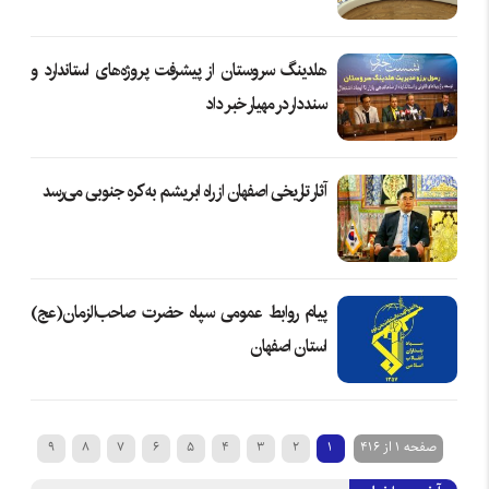
هلدینگ سروستان از پیشرفت پروژه‌های استاندارد و
سنددار در مهیار خبر داد
آثار تاریخی اصفهان از راه ابریشم به کره جنوبی می‌رسد
پیام روابط عمومی سپاه حضرت صاحب‌الزمان‌(عج)
استان اصفهان
صفحه 1 از 416
1
2
3
4
5
6
7
8
9
10