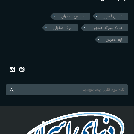
دنیای اسرار
پلیس اصفهان
فولاد مبارکه اصفهان
برق اصفهان
ابفااصفهان