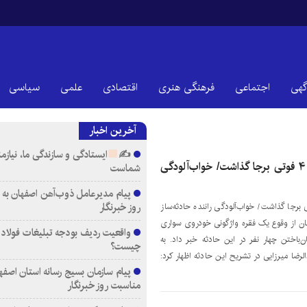
گهی
اجتماعی
فرهنگی هنری
اقتصادی
علمی
سیاسی
آخرین اخبار
✍
ایستادگی و سازندگی ما، نیازم
واژگونی سمند در فریدن ۴ فوتی برجا گذاشت/ خواب‌آلودگی
شماست
پیام مدیرعامل ذوب‌آهن اصفهان به
روز خبرنگار
 سمند در فریدن ۴ فوتی برجا گذاشت/ خواب‌آلودگی راننده حادثه‌ساز
ن از وقوع یک فقره واژگونی خودروی سواری
واقعیت ردیف بودجه تبلیغات فولاد م
باختن چهار نفر در این حادثه خبر داد. به
چیست؟
رضا میرزایی در تشریح این حادثه اظهار کرد:
پیام سازمان بسیج رسانه استان اصفها
مناسبت روز خبرنگار