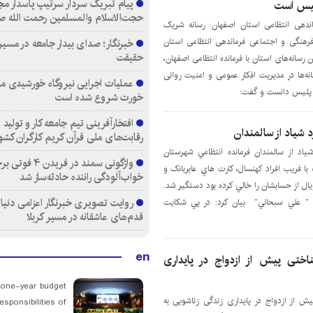
پیام تبریک سردار سرتیپ پاسدار مج
لیس است
حجت‌الاسلام والمسلمین رحمت الله ص
ندهی انتظامی استان اصفهان: رسانه شریک
هنگی و اجتماعی فرماندهی انتظامی استان
خبرنگار؛ صدای بیدار جامعه در مسیر
حقیقت
 رسانه‌های استان با فرمانده انتظامی اصفهان،
انه‌ها در مدیریت افکار عمومی و امنیت روانی
عملیات اجرایی نیروگاه خورشیدی م
ز پلیس دانست و گفت:
خورت شروع شده است
افتخارآفرینی تیم جامعه کار و تولید 
رقابت‌های ملی قرآن کریم کارگران کشو
ردي مرد شياد از سالمندان فرمانده انتظامي شهرستان
واژگونی سمند در فری
ا فريب افراد کهنسال، کارت هاي عابربانک و
خواب‌آلودگی راننده حادثه‌ساز شد
دريافت و 5 میلیارد ریال از حسابشان را خالي کرده بود دستگیر شد.
روایت تصویری خبرنگار اعزامی دنیای
 ” علي سبحاني” بيان کرد: در پي شکايت
قدم‌های عاشقانه در مسیر کربلا
en
اختی پیش از ازدواج در پایداری
 one-year budget
ش از ازدواج در پایداری زندگی زناشویی به
esponsibilities of