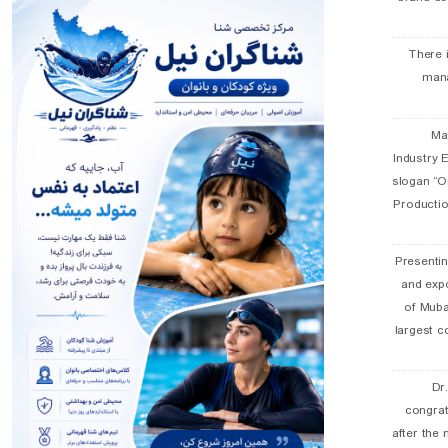
There 
man
19 
Industry E
slogan “Oi
Productio
Presentin
and exp
of Muba
largest c
Dr
congra
after the 