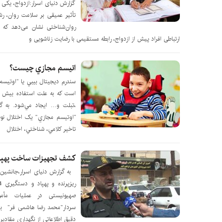
گزارش دنیای اسرار:ازدواج، یکی 
تأثیر عمیقی بر سلامت روان، ر
روان‌شناختی نشان می‌دهد که 
ارتباطی افراد پیش از ازدواج، رابطه مستقیمی با رضایت زناشویی و
اتيسم مجازي چيست؟
سندرم ديجيتال بيبي يا “اوتيسم
،تبلت و… ايجاد مي‌شود. به گز
“اوتيسم مجازي” يک اختلال نوظه
تاخير کلامي، شناختي، اختلال
كشف تجهيزات ساخت پهپا
به گزارش دنیای اسرار،جانشین ف
صهیونیستی در عملیات مأمور
سردار”محمد رضا هاشمی فر” بیا
دقیق اطلاعاتی از نگهداری مقاد