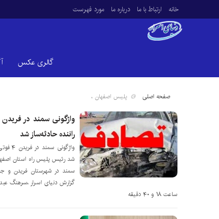
خانه
ارتباط با ما
درباره ما
مورد فهرست
گالری عکس
آ
صفحه اصلی
پلیس اصفهان ،
راننده حادثه‌ساز شد
واژگونی
شد رئیس پلیس راه استان اصفها
سمند در شهرستان فریدن و جان‌
گزارش دنیای اسرار ،سرهنگ عبدال
ساعت ۱۸ و ۴۰ دقیقه