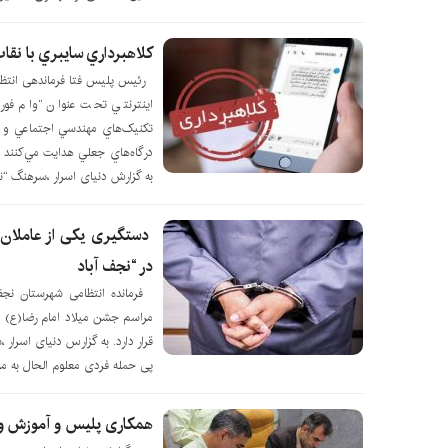
کلاهبرداري سايبري با نقاب
رئيس پليس فتا فرماندهی انتظامی
اينترنتي تحت عنوان “وام فور
تکنيک‌هاي مهندسي اجتماعي و رو
درگاه‌هاي جعلي هدايت مي‌کنند ت
به گزارش دنیای اسرار ،سرهنگ “نع
دستگیری یکی از عاملان 
در “نجف آباد
فرمانده انتظامی شهرستان نجف
مراسم جشن میلاد امام رضا(ع) 
قرار دارد. به گزارس دنیای اسرا
پی حمله فردی معلوم الحال به مس
همکاری پلیس و آموزش و پ