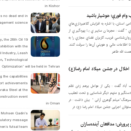
in Kishor
 وام فوري؛ هوشيار باشيد
is no dead end in
agement science
 استان، با اشاره به افزايش کلاهبرداري‌هاي
ي” گفت: مجرمان سايبري با بهره‌گيري از
ان‌شناسي فريب، کاربران فضاي مجازي را به
May, the 28th Oil
ا اطلاعات مالي و هويتي آن‌ها را سرقت کنند.
xhibition with the
مت الله طاهر
l Industry, Leash
n, Technological
Optimization” will be held in Tehran
اخلال در جشن میلاد امام رضا(ع)
g the capabilities
ort achievements
 آباد گفت : یکی از عوامل برهم زدن نظم
raka Steel at the
دستگیر و متهم دیگر شناسایی و تحت تعقیب
onstruction event
ر ،سرهنگ”میثم گوهری آرانی ” بیان داشت : در
in Oman
ئولان اجرایی جشن میلاد امام رضا (ع) در
. Mohsen Qadiri’s
tulatory message
رورش؛ مدافعان آینده‌سازان
men’s futsal team