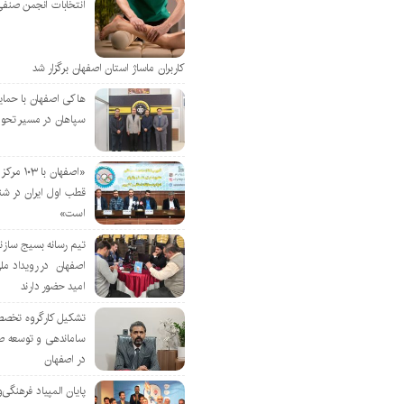
انتخابات انجمن صنفی
کاربران ماساژ استان اصفهان برگزار شد
هاکی اصفهان با حمای
سپاهان در مسیر تحو
«اصفهان با 
قطب اول ایران در شن
است»
تیم رسانه بسیج سازن
اصفهان در رویداد مل
امید حضور دارند
تشکیل کارگروه تخصص
ساماندهی و توسعه ص
در اصفهان
پایان المپیاد فرهنگی