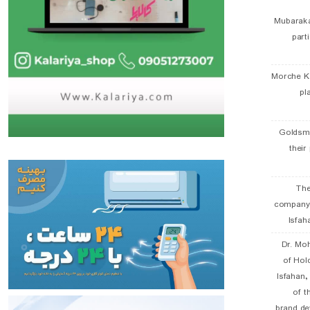
Mubaraka
part
Morche K
pl
Goldsmi
their
The
company
Isfah
Dr. Mo
of Hol
Isfahan
of t
brand de