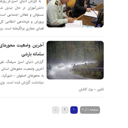
به گزارش دنیای اسرار،در روزه
دانش‌آموزان در حال تبدیل شدن
مسئولان و فعالان اجتماعی است،
پرورش و فرماندهی انتظامی کل ک
فضای مجازی برانگیخته است. برخ
آخرین وضعیت محورهای ا
سامانه بارشی
گزارش دنیای اسرار سرهنگ علی 
آخرین وضعیت محورهای استان اصف
به ،محورهای اصفهان – شهرکرد، د
میاندشت گزارش شده است. وی اد
نائین – یزد، کاشان
صفحه 1 از 2
1
2
›