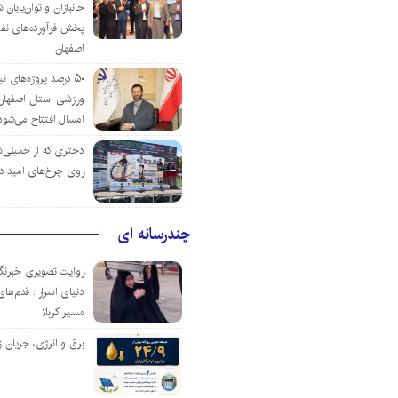
جانبازان و توان‌یابا
پخش فرآورده‌های نفت
اصفهان
۵۰ درصد پروژه‌های نی
ورزشی استان اصفهان ت
امسال افتتاح می‌شود
دختری که از خمینی‌شهر
روی چرخ‌های امید د
چندرسانه ای
روایت تصویری خبرنگا
دنیای اسرار : قدم‌های
مسیر کربلا
برق و انرژی، جریان ز