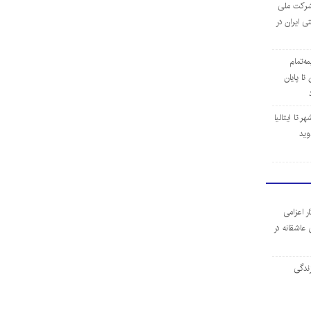
ن شرکت ملی
ی ایران در
مه‌تمام
ا پایان
 تا ایتالیا
وید
ر اعزامی
 عاشقانه در
ندگی