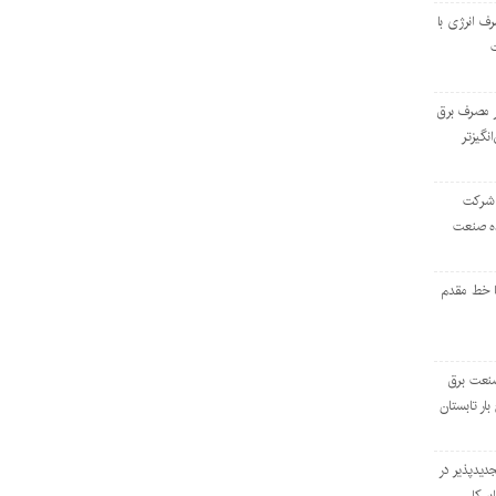
رف انرژی با
ر مصرف برق
انگیزتر
 شرکت
ده صنعت
ا خط مقدم
 صنعت برق
بار تابستان
دیدپذیر در
بر کل