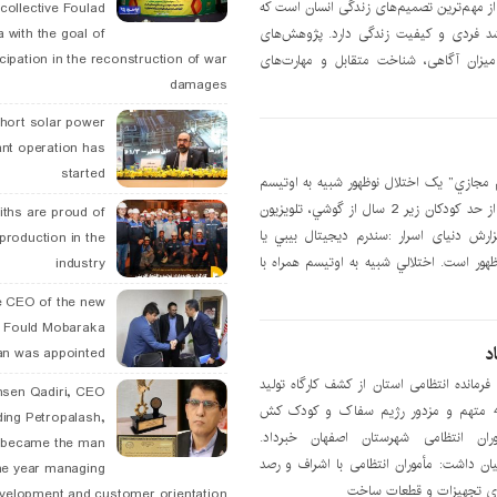
از مهم‌ترین تصمیم‌های زندگی انسان است که
collective Foulad
شد فردی و کیفیت زندگی دارد. پژوهش‌های
 with the goal of
icipation in the reconstruction of war
میزان آگاهی، شناخت متقابل و مهارت‌های
damages
hort solar power
ant operation has
started
 مجازي” يک اختلال نوظهور شبيه به اوتيسم
است که به علت استفاده بيش از حد کودکان زير 2 سال از گوشي، تلويزيون
ths are proud of
ارش دنیای اسرار :سندرم ديجيتال بيبي يا
 production in the
ور است. اختلالي شبيه به اوتيسم همراه با
industry
 CEO of the new
 Fould Mobaraka
د
an was appointed
رمانده انتظامی استان از کشف کارگاه تولید
hsen Qadiri, CEO
ریزپرنده و پهپاد و دستگیری 4 متهم و مزدور رژیم سفاک و کودک کش
ding Petropalash,
ان انتظامی شهرستان اصفهان خبرداد.
, became the man
ن داشت: مأموران انتظامی با اشراف و رصد
he year managing
یری تجهیزات و قطعات ساخت
velopment and customer orientation