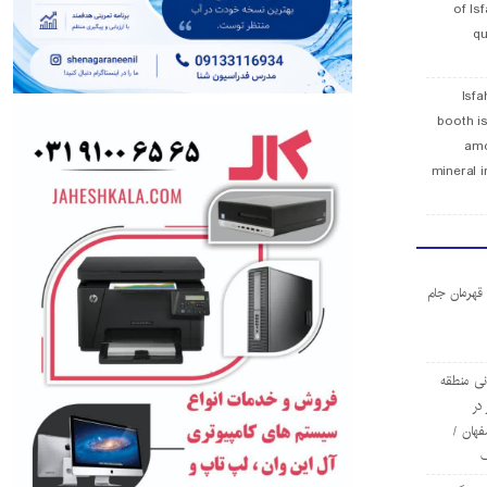
of Is
qu
Isfa
booth is
amo
mineral i
ا قهرمان جام
ی منطقه
در
فهان /