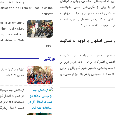
ایی که آسیب‌های اجتماعی، روانی و فرهنگی
fahan Oil Refinery
 به یکی از نگرانی‌های اصلی خانواده‌ها،
alified for the Premier League of the
 امضای تفاهم‌نامه‌ای میان وزارت آموزش و
country
شور، واکنش‌های متفاوتی را در رسانه‌ها و
han iron smelting
ی با برچسب “نفوذ امنیتی”
 the most visited
ng the steel and
ستان اصفهان با توجه به فعالیت
ndustries in IRAN
EXPO
مولوی، رییس پلیس راه استان: با اشاره به
ورزشی
هان اظهار کرد: در حال حاضر بارش باران در
امنه، اردستان، شاهین شهر، گلپایگان و بوئین
لایق‌ترین تیم؛ اسپانی
امه داد: همچنین وزش باد نیز در محورهای
جهانی ۲۰۲۶ شد
درخشش تیم دومیدان
دو عملیات انتقال گاز 
مسابقات دهه فجر اص
کسب ۱۰ مدال رنگارنگ