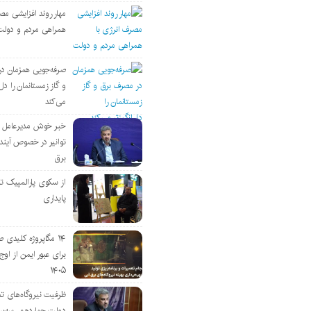
مهار روند افزایشی مص
همراهی مردم و دولت
صرفه‌جویی همزمان د
و گاز زمستانمان را دل‌
می‌کند
خبر خوش مدیرعامل
توانیر در خصوص آین
برق
از سکوی پارالمپیک ت
پایداری
۱۴ مگاپروژه‌ کلیدی
برای عبور ایمن از اوج 
۱۴۰۵
ظرفیت نیروگاه‌های تج
دولت چهاردهم، سه‌برا