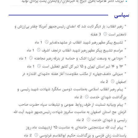
تبریک دکتر غلامرضا باقری دیزج به خبرنگاران؛ روایتگرانِ پشتِ پرده‌ی تولید
سیاسی
رهبر انقلاب: بار دیگر ثابت شد که امضای رئیس‌جمهور آمریکا چقدر بی‌ارزش و
نامعتبر است
3 هفته
تشییع پیکر مطهر رهبر شهید انقلاب در مشهد+تصایر
1 ماه
مراسم تشییع پیکر مطهر رهبر شهید انقلاب درنجف اشرف
1 ماه
«وداعی به وسعت ایران؛ اشک و حماسه در بدرقه رهبر مجاهد»
1 ماه
۱۳ و ۱۴ تیر استان تهران و ۱۵ تیر کل کشور تعطیل است
1 ماه
میزبانی «نصف‌جهان» از مکتب مقاومت؛ آغاز هفته «شهدای اقتدار» در
اصفهان
2 ماه
پیام رهبر انقلاب اسلامی به‌مناسبت دومین سالگرد شهادت شهید رئیسی و
بزرگداشت شهدای خدمت
2 ماه
پیام وبیانیه تسلیت از طرف روابط عمومی و تبلیغات سپاه حضرت صاحب
الزمان عج استان اصفهان به مناسبت سالروز شهادت رئیس‌جمهور شهید آیت الله
رئیسی و شهدای خدمت
2 ماه
پیام آیت الله سیّدمجتبی خامنه‌ای به مناسبت ۲۵ اردیبهشت ماه، روز
پاسداشت زبان فارسی و بزرگداشت حکیم ابوالقاسم فردوسی
2 ماه