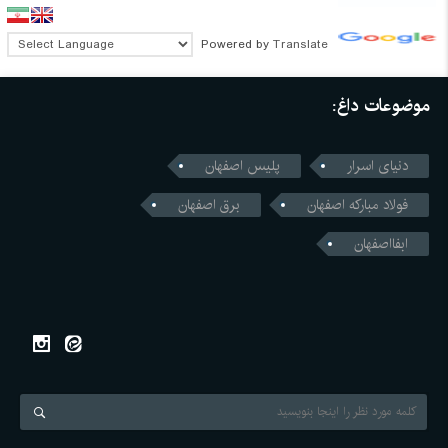
Powered by
Translate
موضوعات داغ:
دنیای اسرار
پلیس اصفهان
فولاد مبارکه اصفهان
برق اصفهان
ابفااصفهان