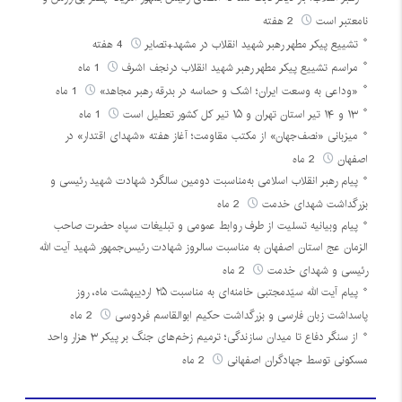
نامعتبر است
2 هفته
تشییع پیکر مطهر رهبر شهید انقلاب در مشهد+تصایر
4 هفته
مراسم تشییع پیکر مطهر رهبر شهید انقلاب درنجف اشرف
1 ماه
«وداعی به وسعت ایران؛ اشک و حماسه در بدرقه رهبر مجاهد»
1 ماه
۱۳ و ۱۴ تیر استان تهران و ۱۵ تیر کل کشور تعطیل است
1 ماه
میزبانی «نصف‌جهان» از مکتب مقاومت؛ آغاز هفته «شهدای اقتدار» در
اصفهان
2 ماه
پیام رهبر انقلاب اسلامی به‌مناسبت دومین سالگرد شهادت شهید رئیسی و
بزرگداشت شهدای خدمت
2 ماه
پیام وبیانیه تسلیت از طرف روابط عمومی و تبلیغات سپاه حضرت صاحب
الزمان عج استان اصفهان به مناسبت سالروز شهادت رئیس‌جمهور شهید آیت الله
رئیسی و شهدای خدمت
2 ماه
پیام آیت الله سیّدمجتبی خامنه‌ای به مناسبت ۲۵ اردیبهشت ماه، روز
پاسداشت زبان فارسی و بزرگداشت حکیم ابوالقاسم فردوسی
2 ماه
از سنگر دفاع تا میدان سازندگی؛ ترمیم زخم‌های جنگ بر پیکر ۳ هزار واحد
مسکونی توسط جهادگران اصفهانی
2 ماه